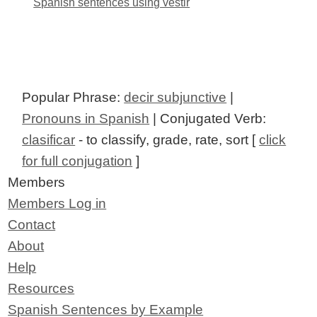
Spanish sentences using vestir
Popular Phrase:
decir subjunctive
|
Pronouns in Spanish
| Conjugated Verb:
clasificar
- to classify, grade, rate, sort [
click
for full conjugation
]
Members
Members Log in
Contact
About
Help
Resources
Spanish Sentences by Example