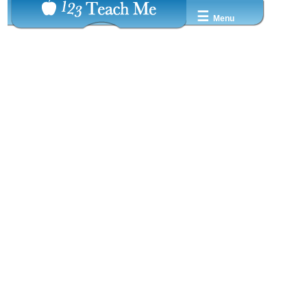
☰
Menu