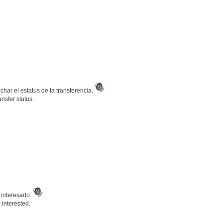
har el estatus de la transferencia.
nsfer status.
á interesado.
 interested.