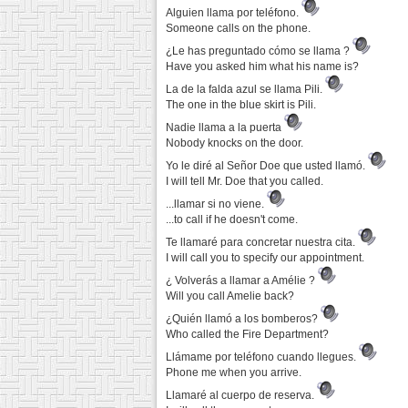
Alguien llama por teléfono.
Someone calls on the phone.
¿Le has preguntado cómo se llama ?
Have you asked him what his name is?
La de la falda azul se llama Pili.
The one in the blue skirt is Pili.
Nadie llama a la puerta
Nobody knocks on the door.
Yo le diré al Señor Doe que usted llamó.
I will tell Mr. Doe that you called.
...llamar si no viene.
...to call if he doesn't come.
Te llamaré para concretar nuestra cita.
I will call you to specify our appointment.
¿ Volverás a llamar a Amélie ?
Will you call Amelie back?
¿Quién llamó a los bomberos?
Who called the Fire Department?
Llámame por teléfono cuando llegues.
Phone me when you arrive.
Llamaré al cuerpo de reserva.