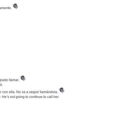
tamente.
 pudo llamar.
l.
r con ella. No va a seguir llamándola.
r. He’s not going to continue to call her.