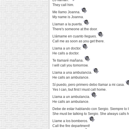
Lo llaman.
They call him.
Me llamo Joanna.
My name is Joanna.
Llaman a la puerta.
There's someone at the door.
Llámame en cuanto llegues.
Call me as soon as you get there.
Llama a un doctor.
He calls a doctor.
Te llamaré mañana.
I will call you tomorrow.
Llama a una ambulancia.
He calls an ambulance.
Sí puedo, pero primero debo llamar a mi casa.
Yes I can, but first I must call home.
Llama a un ambulancia.
He calls an ambulance.
Debe de estar hablando con Sergio. Siempre lo l
She must be talking to Sergio. She always calls h
Llame a los bomberos.
Call the fire department!