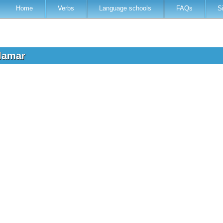
Home
Verbs
Language schools
FAQs
S
llamar