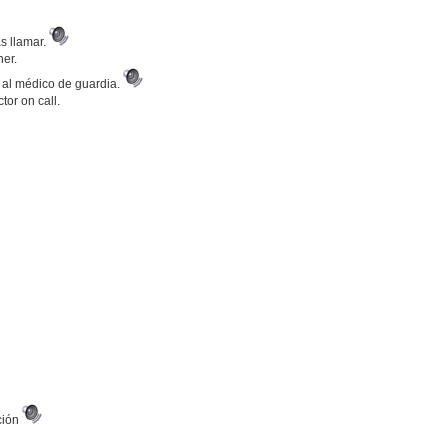
as llamar.
her.
 al médico de guardia.
ctor on call.
ción