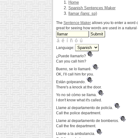
Home
Spanish Sentences Maker
llamar (lang: sp)
The
Sentence Maker
allows you to enter a word o
great for seeing how words are used in a natura
Language:
¿Puede llamarlo?
Can you call him?
Bueno, se lo llamaré.
OK, I’ll call him for you.
Están golpeando.
There's a knock at the door.
Yo no sé cómo se llama.
I don't know what it's called.
Llame al departamento de policía.
Call the police department.
Llame al departamento de bomberos.
Call the fire department.
Llame a la ambulancia.