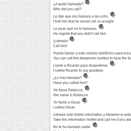
¿A quién llamaste?
Who did you call?
Le dije que nos llamara a las ocho.
I told him that he would call us at eight.
Le pesó que no lo llamaras.
He regrets that you didn't call him.
¡Llámalo!
Call him!
Puede llamar a este número telefónico para escuc
You can call this telephone number to hear the tra
Llamé a Ricardo para despedirme.
I called Ricardo to say goodbye.
¿Lo has llamado?
Have you called him?
Se llama Rebecca.
Her name is Rebecca.
Yo llamé a Oscar.
I called Oscar.
Llévese este folleto informativo y llámeme si est
Take this information leaflet and call me if you are
No te ha llamado nadie.