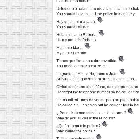
Call the ambulance.
Usted debió haber llamado a la policía immedia
You should have called the police immediately.
Hay que llamar a papá.
You should call dad.
Hola, me llamo Roberta.
Hi, my name is Roberta.
Me llamo María.
My name is Maria.
Tienes que llamar a cobro revertido.
You need to make a collect call.
Llegando al Ministerio, llamé a Juan.
Arriving at the government office, I called Juan.
Olvidó el número de teléfono, de manera que no
He forgot the telephone number so he couldn't cal
Llamó mil millones de veces, pero no pudo habla
He called a billion times but he couldn't talk to he
¿ Por qué llaman ustedes a estas horas ?
Why do you all call at these hours?
¿Quién llamó a la policía?
Who called the police?