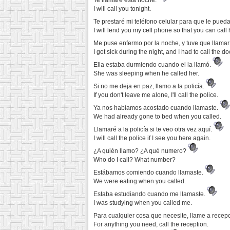
Te llamaré esta noche.
I will call you tonight.
Te prestaré mi teléfono celular para que le pued
I will lend you my cell phone so that you can call 
Me puse enfermo por la noche, y tuve que llamar
I got sick during the night, and I had to call the do
Ella estaba durmiendo cuando el la llamó.
She was sleeping when he called her.
Si no me deja en paz, llamo a la policía.
If you don't leave me alone, I'll call the police.
Ya nos habíamos acostado cuando llamaste.
We had already gone to bed when you called.
Llamaré a la policía si te veo otra vez aquí.
I will call the police if I see you here again.
¿A quién llamo? ¿A qué numero?
Who do I call? What number?
Estábamos comiendo cuando llamaste.
We were eating when you called.
Estaba estudiando cuando me llamaste.
I was studying when you called me.
Para cualquier cosa que necesite, llame a recep
For anything you need, call the reception.