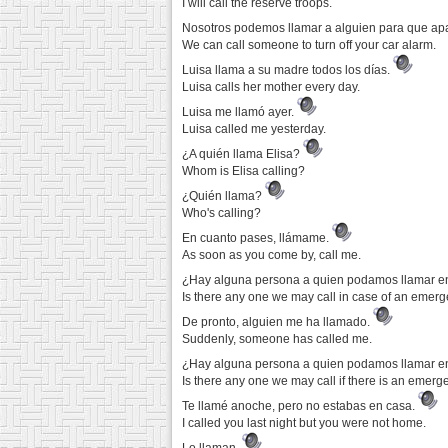
I will call the reserve troops.
Nosotros podemos llamar a alguien para que ap
We can call someone to turn off your car alarm.
Luisa llama a su madre todos los días.
Luisa calls her mother every day.
Luisa me llamó ayer.
Luisa called me yesterday.
¿A quién llama Elisa?
Whom is Elisa calling?
¿Quién llama?
Who's calling?
En cuanto pases, llámame.
As soon as you come by, call me.
¿Hay alguna persona a quien podamos llamar 
Is there any one we may call in case of an emer
De pronto, alguien me ha llamado.
Suddenly, someone has called me.
¿Hay alguna persona a quien podamos llamar 
Is there any one we may call if there is an emer
Te llamé anoche, pero no estabas en casa.
I called you last night but you were not home.