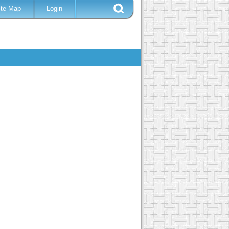
ite Map
Login