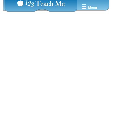
☰
Menu