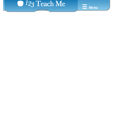
☰
Menu