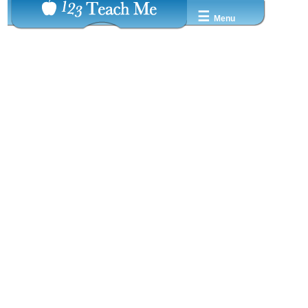
☰
Menu