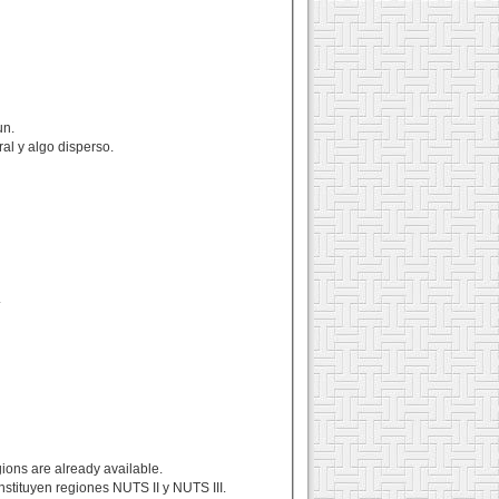
un.
al y algo disperso.
.
egions are already available.
nstituyen regiones NUTS II y NUTS III.