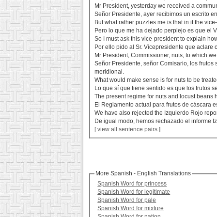
Mr President, yesterday we received a communic
Señor Presidente, ayer recibimos un escrito 
But what rather puzzles me is that in it the vice-
Pero lo que me ha dejado perplejo es que el V
So I must ask this vice-president to explain ho
Por ello pido al Sr. Vicepresidente que aclare
Mr President, Commissioner, nuts, to which we
Señor Presidente, señor Comisario, los frutos 
meridional.
What would make sense is for nuts to be treate
Lo que sí que tiene sentido es que los frutos 
The present regime for nuts and locust beans ha
El Reglamento actual para frutos de cáscara e
We have also rejected the Izquierdo Rojo report
De igual modo, hemos rechazado el informe Izq
[
view all sentence pairs
]
More Spanish - English Translations
Spanish Word for princess
Spanish Word for legitimate
Spanish Word for pale
Spanish Word for mixture
Spanish Word for nation