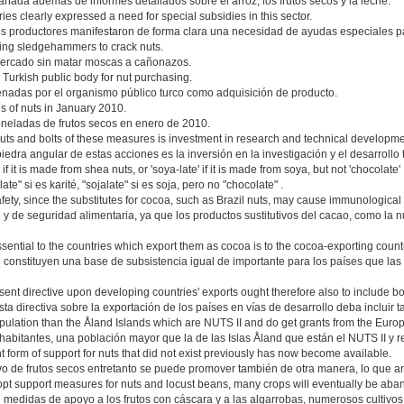
ada además de informes detallados sobre el arroz, los frutos secos y la leche.
es clearly expressed a need for special subsidies in this sector.
íses productores manifestaron de forma clara una necesidad de ayudas especiales pa
sing sledgehammers to crack nuts.
mercado sin matar moscas a cañonazos.
 Turkish public body for nut purchasing.
nadas por el organismo público turco como adquisición de producto.
es of nuts in January 2010.
neladas de frutos secos en enero de 2010.
ts and bolts of these measures is investment in research and technical developme
edra angular de estas acciones es la inversión en la investigación y el desarrollo 
if it is made from shea nuts, or 'soya-late' if it is made from soya, but not 'chocolate' 
e" si es karité, "sojalate" si es soja, pero no "chocolate" .
safety, since the substitutes for cocoa, such as Brazil nuts, may cause immunological
 y de seguridad alimentaria, ya que los productos sustitutivos del cacao, como la n
ssential to the countries which export them as cocoa is to the cocoa-exporting count
é constituyen una base de subsistencia igual de importante para los países que la
present directive upon developing countries' exports ought therefore also to include 
ta directiva sobre la exportación de los países en vías de desarrollo deba incluir t
population than the Åland Islands which are NUTS II and do get grants from the Eur
abitantes, una población mayor que la de las Islas Åland que están el NUTS II y
ent form of support for nuts that did not exist previously has now become available.
ivo de frutos secos entretanto se puede promover también de otra manera, lo que an
adopt support measures for nuts and locust beans, many crops will eventually be ab
medidas de apoyo a los frutos con cáscara y a las algarrobas, numerosos cultiv