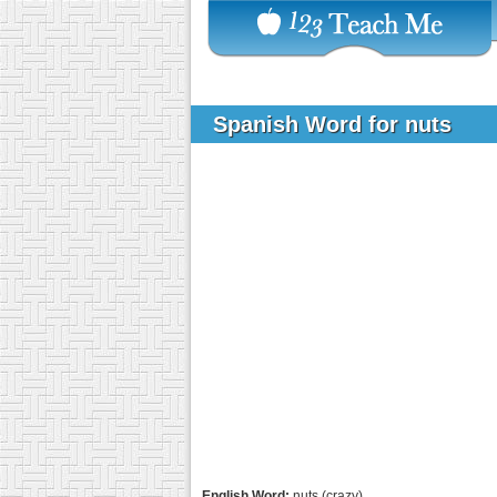
Spanish Word for nuts
English Word:
nuts (crazy)