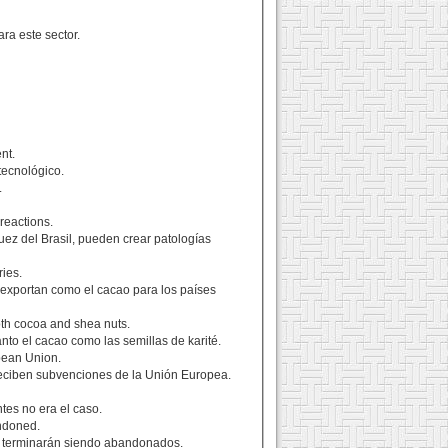
ra este sector.
nt.
tecnológico.
.
 reactions.
uez del Brasil, pueden crear patologías
ries.
s exportan como el cacao para los países
both cocoa and shea nuts.
anto el cacao como las semillas de karité.
opean Union.
 reciben subvenciones de la Unión Europea.
tes no era el caso.
andoned.
os terminarán siendo abandonados.