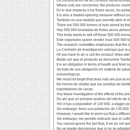
La comunicación de la Comisión venía acompañ
Where nuts are concerned, the producer countri
En lo que respecta a los frutos secos, los pa
It is also a market-opening measure without u
También es una medida que permite abrir el 
There are 500 000 tonnes of nuts stored by the
Hay 500 000 toneladas de frutos secos almace
This body wants to sell off these 500 000 tonn
Este organismo quiere vender esas 500 000 to
The research committee emphasises that the nu
La Comisión de Investigación subraya que la pi
All you have to do is call the product 'shea-late' 
Basta con que el producto se denomine "karitelat
It is an obligation in terms of health and food 
Se trata de una obligación en materia de salud
inmunológicas.
We must not forget that shea nuts are just as e
No hemos de olvidar que las semillas de karit
exportadores de cacao.
Any future investigation of the effects of the 
De ahí que un próximo análisis del efecto de es
Yet, it has a population of 130 000, a bigger 
Sin embargo, tiene una población de 130.000 h
However, I would like to point out that a differ
Sin embargo, me permito indicarle que el cult
You cannot ignore the fact that, if we do not 
No se puede desconocer que si no se adoptan 