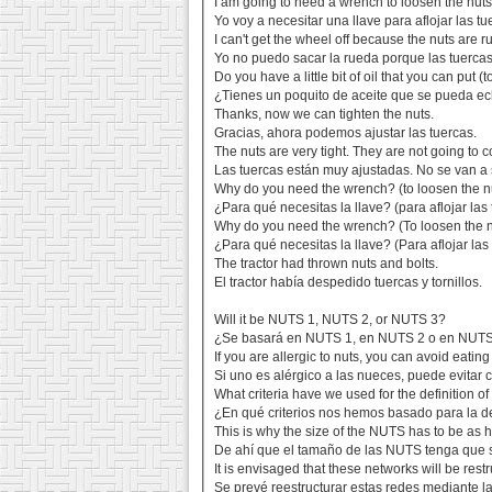
I am going to need a wrench to loosen the nuts
Yo voy a necesitar una llave para aflojar las tu
I can't get the wheel off because the nuts are r
Yo no puedo sacar la rueda porque las tuerca
Do you have a little bit of oil that you can put (
¿Tienes un poquito de aceite que se pueda ec
Thanks, now we can tighten the nuts.
Gracias, ahora podemos ajustar las tuercas.
The nuts are very tight. They are not going to c
Las tuercas están muy ajustadas. No se van a s
Why do you need the wrench? (to loosen the n
¿Para qué necesitas la llave? (para aflojar las
Why do you need the wrench? (To loosen the n
¿Para qué necesitas la llave? (Para aflojar las 
The tractor had thrown nuts and bolts.
El tractor había despedido tuercas y tornillos.
Will it be NUTS 1, NUTS 2, or NUTS 3?
¿Se basará en NUTS 1, en NUTS 2 o en NUT
If you are allergic to nuts, you can avoid eating
Si uno es alérgico a las nueces, puede evitar
What criteria have we used for the definition 
¿En qué criterios nos hemos basado para la d
This is why the size of the NUTS has to be as
De ahí que el tamaño de las NUTS tenga que 
It is envisaged that these networks will be res
Se prevé reestructurar estas redes mediante l