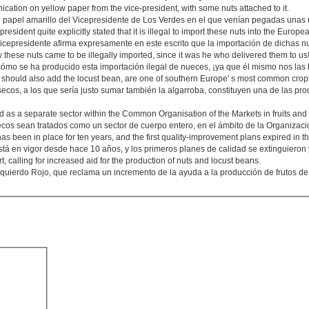
ation on yellow paper from the vice-president, with some nuts attached to it.
en papel amarillo del Vicepresidente de Los Verdes en el que venían pegadas unas
president quite explicitly stated that it is illegal to import these nuts into the Europ
icepresidente afirma expresamente en este escrito que la importación de dichas n
w these nuts came to be illegally imported, since it was he who delivered them to us
 cómo se ha producido esta importación ilegal de nueces, ¡ya que él mismo nos las
 should also add the locust bean, are one of southern Europe' s most common crop
secos, a los que sería justo sumar también la algarroba, constituyen una de las pr
d as a separate sector within the Common Organisation of the Markets in fruits and
secos sean tratados como un sector de cuerpo entero, en el ámbito de la Organizac
s been in place for ten years, and the first quality-improvement plans expired in t
stá en vigor desde hace 10 años, y los primeros planes de calidad se extinguieron
, calling for increased aid for the production of nuts and locust beans.
uierdo Rojo, que reclama un incremento de la ayuda a la producción de frutos de 