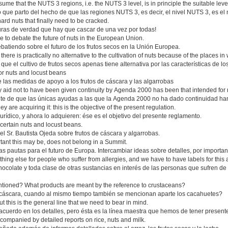
sume that the NUTS 3 regions, i.e. the NUTS 3 level, is in principle the suitable leve
 que parto del hecho de que las regiones NUTS 3, es decir, el nivel NUTS 3, es el
ard nuts that finally need to be cracked.
uras de verdad que hay que cascar de una vez por todas!
re to debate the future of nuts in the European Union.
batiendo sobre el futuro de los frutos secos en la Unión Europea.
re is practically no alternative to the cultivation of nuts because of the places i
ue el cultivo de frutos secos apenas tiene alternativa por las características de 
or nuts and locust beans
las medidas de apoyo a los frutos de cáscara y las algarrobas
 aid not to have been given continuity by Agenda 2000 has been that intended for 
te de que las únicas ayudas a las que la Agenda 2000 no ha dado continuidad han 
 are acquiring it: this is the objective of the present regulation.
rídico, y ahora lo adquieren: ése es el objetivo del presente reglamento.
 certain nuts and locust beans.
l Sr. Bautista Ojeda sobre frutos de cáscara y algarrobas.
tant this may be, does not belong in a Summit.
s pautas para el futuro de Europa. Intercambiar ideas sobre detalles, por import
hing else for people who suffer from allergies, and we have to have labels for this 
hocolate y toda clase de otras sustancias en interés de las personas que sufren d
ntioned? What products are meant by the reference to crustaceans?
n cáscara, cuando al mismo tiempo también se mencionan aparte los cacahuetes?
 this is the general line that we need to bear in mind.
cuerdo en los detalles, pero ésta es la línea maestra que hemos de tener present
mpanied by detailed reports on rice, nuts and milk.