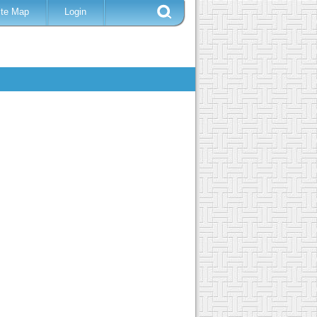
ite Map
Login