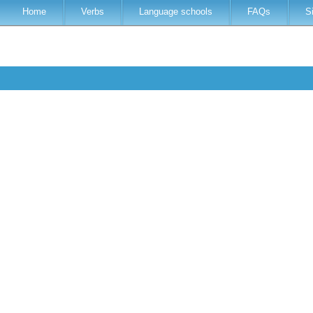
Home
Verbs
Language schools
FAQs
S