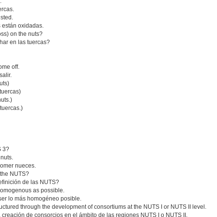
.
ercas.
usted.
s están oxidadas.
toss) on the nuts?
har en las tuercas?
ome off.
alir.
uts)
 tuercas)
uts.)
tuercas.)
S 3?
 nuts.
 comer nueces.
of the NUTS?
efinición de las NUTS?
 homogenous as possible.
ser lo más homogéneo posible.
tructured through the development of consortiums at the NUTS I or NUTS II level.
a creación de consorcios en el ámbito de las regiones NUTS I o NUTS II.