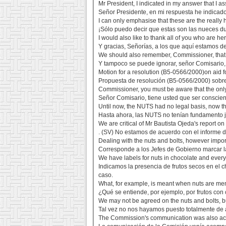
Mr President, I indicated in my answer that I as
Señor Presidente, en mi respuesta he indicado
I can only emphasise that these are the really h
¡Sólo puedo decir que estas son las nueces d
I would also like to thank all of you who are he
Y gracias, Señorías, a los que aquí estamos de
We should also remember, Commissioner, that the
Y tampoco se puede ignorar, señor Comisario, q
Motion for a resolution (B5-0566/2000)on aid f
Propuesta de resolución (B5-0566/2000) sobre 
Commissioner, you must be aware that the only
Señor Comisario, tiene usted que ser conscien
Until now, the NUTS had no legal basis, now they
Hasta ahora, las NUTS no tenían fundamento ju
We are critical of Mr Bautista Ojeda's report on
. (SV) No estamos de acuerdo con el informe de
Dealing with the nuts and bolts, however impor
Corresponde a los Jefes de Gobierno marcar la
We have labels for nuts in chocolate and everyt
Indicamos la presencia de frutos secos en el c
caso.
What, for example, is meant when nuts are me
¿Qué se entiende, por ejemplo, por frutos co
We may not be agreed on the nuts and bolts, but
Tal vez no nos hayamos puesto totalmente de a
The Commission's communication was also acco