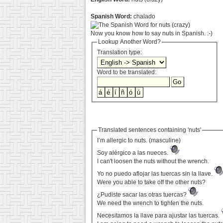
Spanish Word:
chalado
Now you know how to say nuts in Spanish. :-)
Lookup Another Word?
Translation type:
Word to be translated:
Translated sentences containing 'nuts'
I’m allergic to nuts. (masculine)
Soy alérgico a las nueces.
I can't loosen the nuts without the wrench.
Yo no puedo aflojar las tuercas sin la llave.
Were you able to take off the other nuts?
¿Pudiste sacar las otras tuercas?
We need the wrench to tighten the nuts.
Necesitamos la llave para ajustar las tuercas.