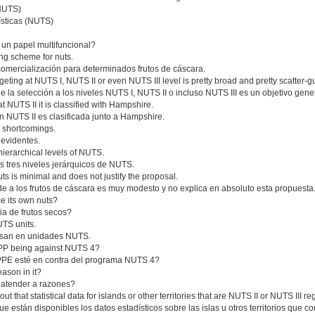
 (NUTS)
ísticas (NUTS)
un papel multifuncional?
ng scheme for nuts.
omercialización para determinados frutos de cáscara.
argeting at NUTS I, NUTS II or even NUTS III level is pretty broad and pretty scatter-g
e la selección a los niveles NUTS I, NUTS II o incluso NUTS III es un objetivo gener
t NUTS II it is classified with Hampshire.
 NUTS II es clasificada junto a Hampshire.
 shortcomings.
 evidentes.
hierarchical levels of NUTS.
 tres niveles jerárquicos de NUTS.
uts is minimal and does not justify the proposal.
de a los frutos de cáscara es muy modesto y no explica en absoluto esta propuesta
e its own nuts?
ia de frutos secos?
UTS units.
 basan en unidades NUTS.
 EPP being against NUTS 4?
l PPE esté en contra del programa NUTS 4?
ason in it?
 atender a razones?
 that statistical data for islands or other territories that are NUTS II or NUTS III r
 están disponibles los datos estadísticos sobre las islas u otros territorios que co