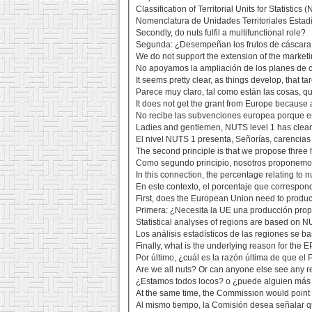
Classification of Territorial Units for Statistics
Nomenclatura de Unidades Territoriales Estad
Secondly, do nuts fulfil a multifunctional role?
Segunda: ¿Desempeñan los frutos de cáscara 
We do not support the extension of the marketi
No apoyamos la ampliación de los planes de c
It seems pretty clear, as things develop, that t
Parece muy claro, tal como están las cosas, qu
It does not get the grant from Europe because a
No recibe las subvenciones europea porque en
Ladies and gentlemen, NUTS level 1 has clear
El nivel NUTS 1 presenta, Señorías, carencias
The second principle is that we propose three 
Como segundo principio, nosotros proponemos
In this connection, the percentage relating to n
En este contexto, el porcentaje que correspon
First, does the European Union need to produc
Primera: ¿Necesita la UE una producción prop
Statistical analyses of regions are based on N
Los análisis estadísticos de las regiones se
Finally, what is the underlying reason for the
Por último, ¿cuál es la razón última de que e
Are we all nuts? Or can anyone else see any re
¿Estamos todos locos? o ¿puede alguien más
At the same time, the Commission would point out
Al mismo tiempo, la Comisión desea señalar que