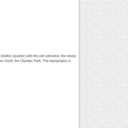
(Gothic Quarter) with the old cathedral, the newly
arc Guell, the Olympic Park. The topography is