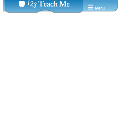
☰
Menu