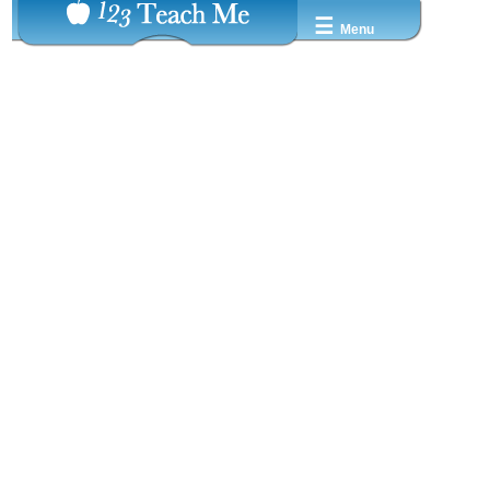
☰
Menu