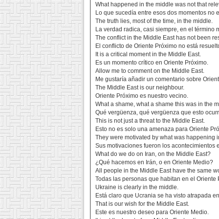
What happened in the middle was not that rele
Lo que sucedía entre esos dos momentos no er
The truth lies, most of the time, in the middle.
La verdad radica, casi siempre, en el término 
The conflict in the Middle East has not been re
El conflicto de Oriente Próximo no está resuelt
It is a critical moment in the Middle East.
Es un momento crítico en Oriente Próximo.
Allow me to comment on the Middle East.
Me gustaría añadir un comentario sobre Orien
The Middle East is our neighbour.
Oriente Próximo es nuestro vecino.
What a shame, what a shame this was in the m
Qué vergüenza, qué vergüenza que esto ocurr
This is not just a threat to the Middle East.
Esto no es solo una amenaza para Oriente Pr
They were motivated by what was happening in
Sus motivaciones fueron los acontecimientos 
What do we do on Iran, on the Middle East?
¿Qué hacemos en Irán, o en Oriente Medio?
All people in the Middle East have the same wo
Todas las personas que habitan en el Oriente 
Ukraine is clearly in the middle.
Está claro que Ucrania se ha visto atrapada en
That is our wish for the Middle East.
Este es nuestro deseo para Oriente Medio.