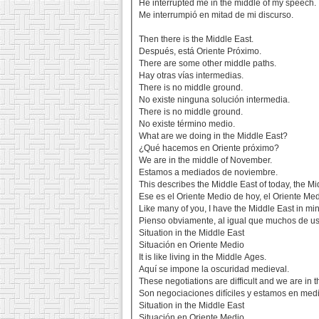
He interrupted me in the middle of my speech.
Me interrumpió en mitad de mi discurso.
Then there is the Middle East.
Después, está Oriente Próximo.
There are some other middle paths.
Hay otras vías intermedias.
There is no middle ground.
No existe ninguna solución intermedia.
There is no middle ground.
No existe término medio.
What are we doing in the Middle East?
¿Qué hacemos en Oriente próximo?
We are in the middle of November.
Estamos a mediados de noviembre.
This describes the Middle East of today, the Mi
Ese es el Oriente Medio de hoy, el Oriente Med
Like many of you, I have the Middle East in min
Pienso obviamente, al igual que muchos de us
Situation in the Middle East
Situación en Oriente Medio
It is like living in the Middle Ages.
Aquí se impone la oscuridad medieval.
These negotiations are difficult and we are in 
Son negociaciones difíciles y estamos en medi
Situation in the Middle East
Situación en Oriente Medio