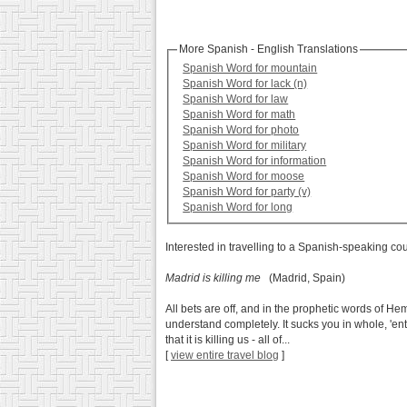
More Spanish - English Translations
Spanish Word for mountain
Spanish Word for lack (n)
Spanish Word for law
Spanish Word for math
Spanish Word for photo
Spanish Word for military
Spanish Word for information
Spanish Word for moose
Spanish Word for party (v)
Spanish Word for long
Interested in travelling to a Spanish-speaking co
Madrid is killing me
(Madrid, Spain)
All bets are off, and in the prophetic words of He
understand completely. It sucks you in whole, 'ent
that it is killing us - all of...
[
view entire travel blog
]