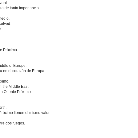
vant.
a de tanta importancia.
medio.
solved.
o.
te Próximo.
iddle of Europe.
a en el corazón de Europa.
óximo.
 the Middle East.
en Oriente Próximo.
rth.
Próximo tienen el mismo valor.
tre dos fuegos.