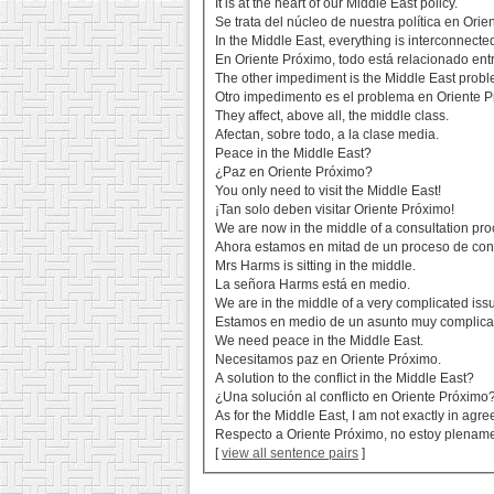
It is at the heart of our Middle East policy.
Se trata del núcleo de nuestra política en Orie
In the Middle East, everything is interconnecte
En Oriente Próximo, todo está relacionado entr
The other impediment is the Middle East probl
Otro impedimento es el problema en Oriente P
They affect, above all, the middle class.
Afectan, sobre todo, a la clase media.
Peace in the Middle East?
¿Paz en Oriente Próximo?
You only need to visit the Middle East!
¡Tan solo deben visitar Oriente Próximo!
We are now in the middle of a consultation pro
Ahora estamos en mitad de un proceso de con
Mrs Harms is sitting in the middle.
La señora Harms está en medio.
We are in the middle of a very complicated iss
Estamos en medio de un asunto muy complica
We need peace in the Middle East.
Necesitamos paz en Oriente Próximo.
A solution to the conflict in the Middle East?
¿Una solución al conflicto en Oriente Próximo
As for the Middle East, I am not exactly in agr
Respecto a Oriente Próximo, no estoy plenam
[
view all sentence pairs
]