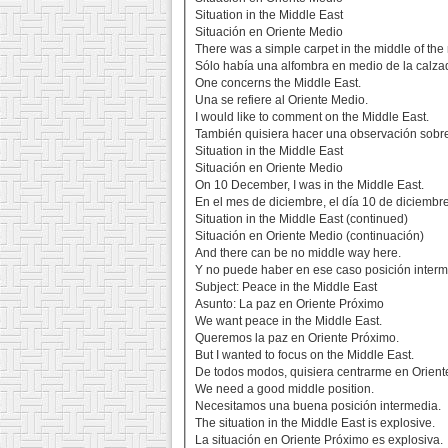
Situation in the Middle East
Situación en Oriente Medio
There was a simple carpet in the middle of the 
Sólo había una alfombra en medio de la calzad
One concerns the Middle East.
Una se refiere al Oriente Medio.
I would like to comment on the Middle East.
También quisiera hacer una observación sobr
Situation in the Middle East
Situación en Oriente Medio
On 10 December, I was in the Middle East.
En el mes de diciembre, el día 10 de diciembr
Situation in the Middle East (continued)
Situación en Oriente Medio (continuación)
And there can be no middle way here.
Y no puede haber en ese caso posición interm
Subject: Peace in the Middle East
Asunto: La paz en Oriente Próximo
We want peace in the Middle East.
Queremos la paz en Oriente Próximo.
But I wanted to focus on the Middle East.
De todos modos, quisiera centrarme en Orient
We need a good middle position.
Necesitamos una buena posición intermedia.
The situation in the Middle East is explosive.
La situación en Oriente Próximo es explosiva.