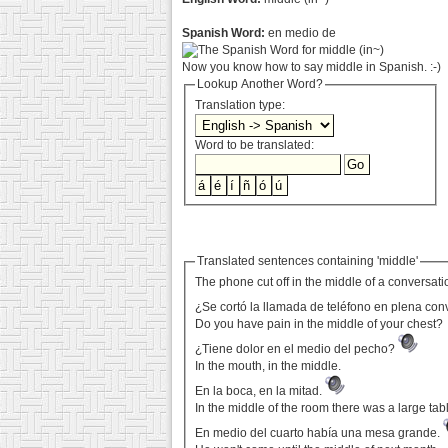
Spanish Word:
en medio de
Now you know how to say middle in Spanish. :-)
Lookup Another Word?
Translation type:
Word to be translated:
Translated sentences containing 'middle'
The phone cut off in the middle of a conversat
¿Se cortó la llamada de teléfono en plena co
Do you have pain in the middle of your chest?
¿Tiene dolor en el medio del pecho?
In the mouth, in the middle.
En la boca, en la mitad.
In the middle of the room there was a large tab
En medio del cuarto había una mesa grande.