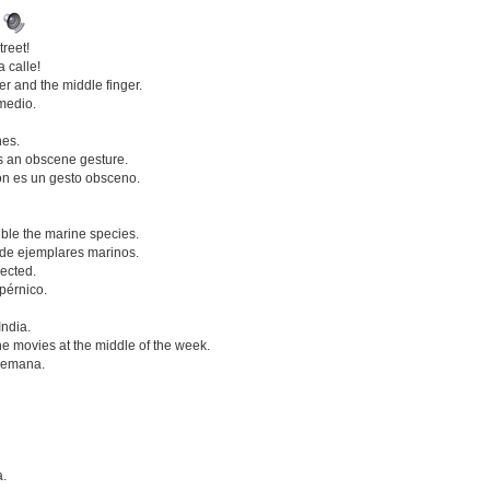
.
treet!
 calle!
ger and the middle finger.
 medio.
nes.
is an obscene gesture.
zón es un gesto obsceno.
uble the marine species.
 de ejemplares marinos.
jected.
pérnico.
India.
the movies at the middle of the week.
 semana.
a.