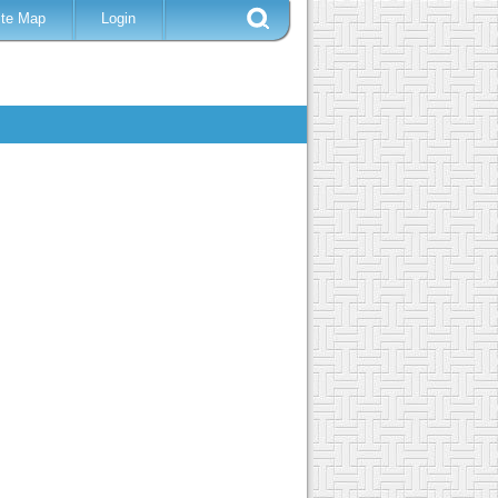
ite Map
Login