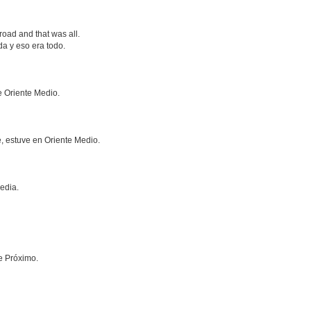
road and that was all.
a y eso era todo.
e Oriente Medio.
e, estuve en Oriente Medio.
edia.
e Próximo.