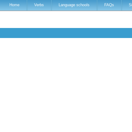
Home
Verbs
Language schools
FAQs
S