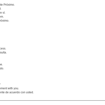
nte Próximo.
d.
e sí.
em.
róximo.
cess.
sulta.
ue.
do.
?
eement with you.
ente de acuerdo con usted.