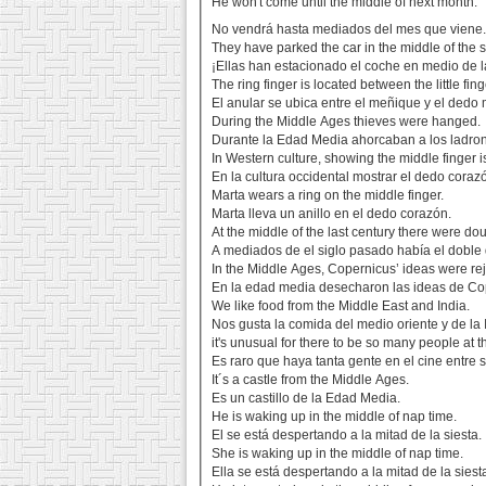
He won't come until the middle of next month.
No vendrá hasta mediados del mes que viene
They have parked the car in the middle of the s
¡Ellas han estacionado el coche en medio de la
The ring finger is located between the little fin
El anular se ubica entre el meñique y el dedo
During the Middle Ages thieves were hanged.
Durante la Edad Media ahorcaban a los ladro
In Western culture, showing the middle finger 
En la cultura occidental mostrar el dedo cora
Marta wears a ring on the middle finger.
Marta lleva un anillo en el dedo corazón.
At the middle of the last century there were do
A mediados de el siglo pasado había el doble
In the Middle Ages, Copernicus’ ideas were re
En la edad media desecharon las ideas de Co
We like food from the Middle East and India.
Nos gusta la comida del medio oriente y de la 
it's unusual for there to be so many people at 
Es raro que haya tanta gente en el cine entre
It´s a castle from the Middle Ages.
Es un castillo de la Edad Media.
He is waking up in the middle of nap time.
El se está despertando a la mitad de la siesta.
She is waking up in the middle of nap time.
Ella se está despertando a la mitad de la siest