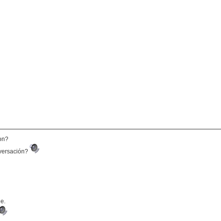
ion?
nversación?
le.