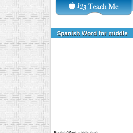
Spanish Word for middle
English Word:
middle (in~)