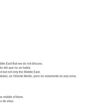
ddle East that we do not discuss.
io del que no se habla.
d but not only the Middle East.
tedes, en Oriente Medio, pero no solamente en esa zona.
the middle of them.
o de ellas.