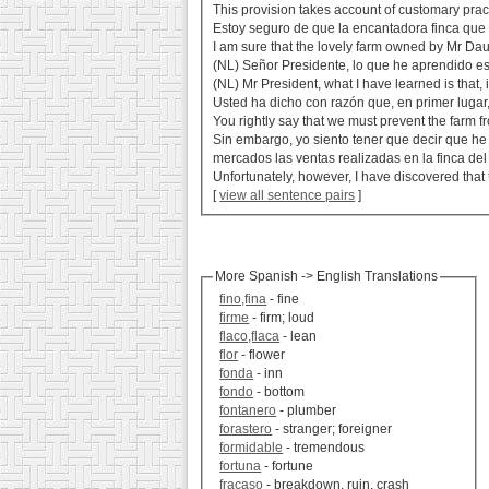
This provision takes account of customary prac
Estoy seguro de que la encantadora finca que 
I am sure that the lovely farm owned by Mr Daul
(NL) Señor Presidente, lo que he aprendido es 
(NL) Mr President, what I have learned is that, if
Usted ha dicho con razón que, en primer lugar,
You rightly say that we must prevent the farm fro
Sin embargo, yo siento tener que decir que h
mercados las ventas realizadas en la finca del
Unfortunately, however, I have discovered that
[
view all sentence pairs
]
More Spanish -> English Translations
fino,fina
- fine
firme
- firm; loud
flaco,flaca
- lean
flor
- flower
fonda
- inn
fondo
- bottom
fontanero
- plumber
forastero
- stranger; foreigner
formidable
- tremendous
fortuna
- fortune
fracaso
- breakdown, ruin, crash