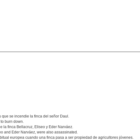
que se incendie la finca del señor Daul.
m to burn down.
la finca Bellacruz, Eliseo y Eder Narváez.
seo and Eder Narváez, were also assassinated.
abitual europea cuando una finca pasa a ser propiedad de agricultores jóvenes.