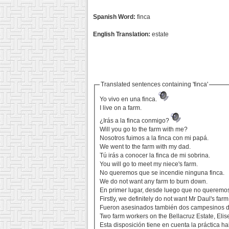
Spanish Word:
finca
English Translation:
estate
Translated sentences containing 'finca'
Yo vivo en una finca.
I live on a farm.
¿Irás a la finca conmigo?
Will you go to the farm with me?
Nosotros fuimos a la finca con mi papá.
We went to the farm with my dad.
Tú irás a conocer la finca de mi sobrina.
You will go to meet my niece's farm.
No queremos que se incendie ninguna finca.
We do not want any farm to burn down.
En primer lugar, desde luego que no queremos 
Firstly, we definitely do not want Mr Daul's far
Fueron asesinados también dos campesinos de 
Two farm workers on the Bellacruz Estate, Eli
Esta disposición tiene en cuenta la práctica h