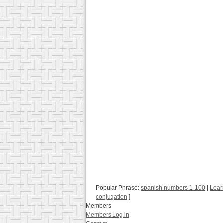
Popular Phrase:
spanish numbers 1-100
|
Lear
conjugation
]
Members
Members Log in