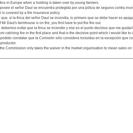
tice in Europe when a holding is taken over by young farmers.
posee el señor Daul se encuentra protegida por una póliza de seguros contra ince
 is covered by a fire insurance policy.
que, si la finca del señor Daul se incendia, lo primero que se debe hacer es apaga
 Mr Daul's farmhouse is on fire, you first have to put the fire out.
 debemos evitar que la finca se incendie y ese es el punto decisivo que me gustaría
m catching fire in the first place and that is the decisive point which I would like to 
e podido constatar que la Comisión sólo considera incluidas en la excepción que 
 productor.
 the Commission only takes the waiver in the market organisation to mean sales on 