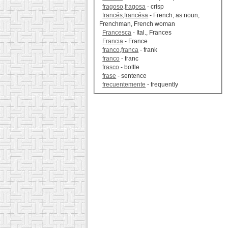
fragoso,fragosa
- crisp
francés,francésa
- French; as noun,
Frenchman, French woman
Francesca
- Ital., Frances
Francia
- France
franco,franca
- frank
franco
- franc
frasco
- bottle
frase
- sentence
frecuentemente
- frequently