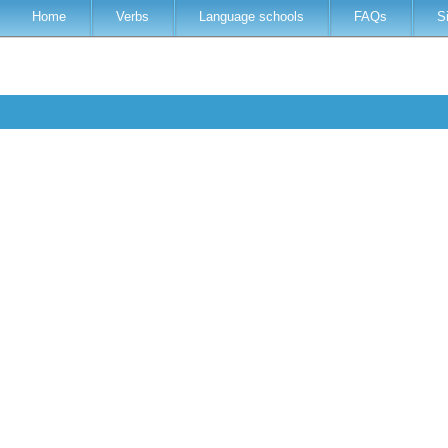
Home
Verbs
Language schools
FAQs
S