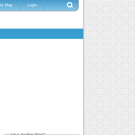
ite Map
Login
Lookup Another Word?