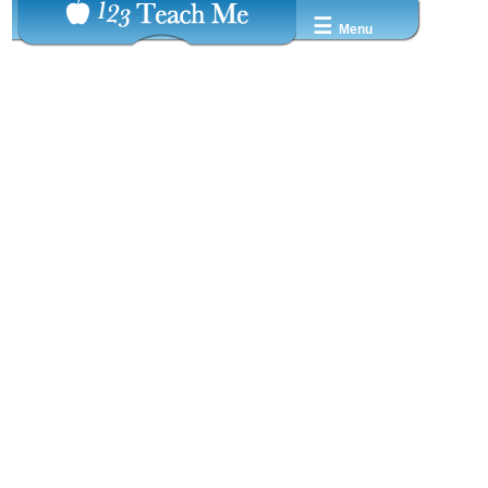
☰
Menu