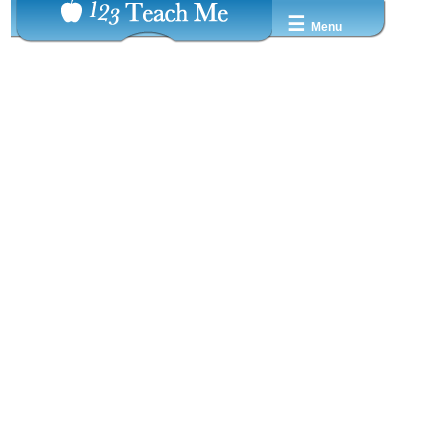
☰
Menu