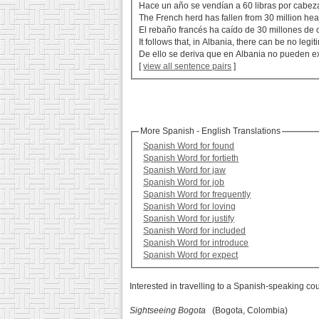
Hace un año se vendían a 60 libras por cabeza;
The French herd has fallen from 30 million hea
El rebaño francés ha caído de 30 millones de 
It follows that, in Albania, there can be no leg
De ello se deriva que en Albania no pueden exis
[
view all sentence pairs
]
More Spanish - English Translations
Spanish Word for found
Spanish Word for fortieth
Spanish Word for jaw
Spanish Word for job
Spanish Word for frequently
Spanish Word for loving
Spanish Word for justify
Spanish Word for included
Spanish Word for introduce
Spanish Word for expect
Interested in travelling to a Spanish-speaking co
Sightseeing Bogota
(Bogota, Colombia)