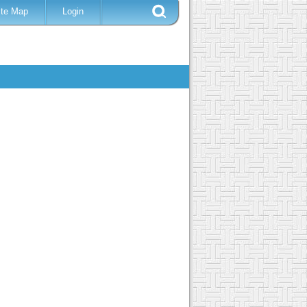
ite Map
Login