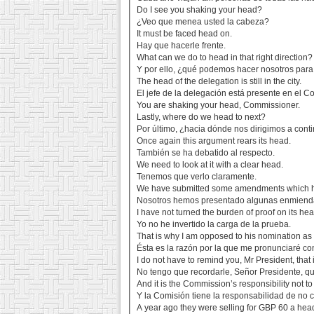
Do I see you shaking your head?
¿Veo que menea usted la cabeza?
It must be faced head on.
Hay que hacerle frente.
What can we do to head in that right direction?
Y por ello, ¿qué podemos hacer nosotros para
The head of the delegation is still in the city.
El jefe de la delegación está presente en el C
You are shaking your head, Commissioner.
Lastly, where do we head to next?
Por último, ¿hacia dónde nos dirigimos a cont
Once again this argument rears its head.
También se ha debatido al respecto.
We need to look at it with a clear head.
Tenemos que verlo claramente.
We have submitted some amendments which hea
Nosotros hemos presentado algunas enmienda
I have not turned the burden of proof on its hea
Yo no he invertido la carga de la prueba.
That is why I am opposed to his nomination a
Ésta es la razón por la que me pronunciaré con
I do not have to remind you, Mr President, that i
No tengo que recordarle, Señor Presidente, que 
And it is the Commission’s responsibility not 
Y la Comisión tiene la responsabilidad de no 
A year ago they were selling for GBP 60 a head