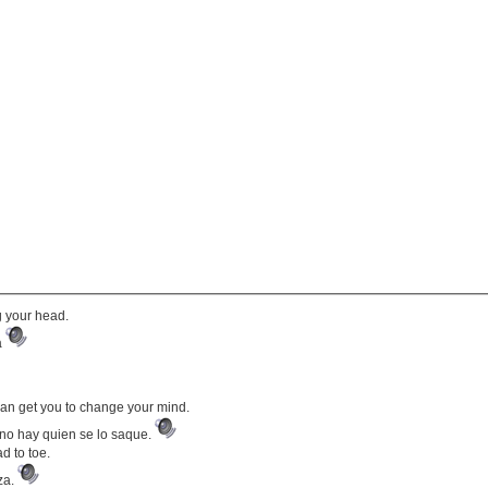
g your head.
a
can get you to change your mind.
 no hay quien se lo saque.
d to toe.
za.