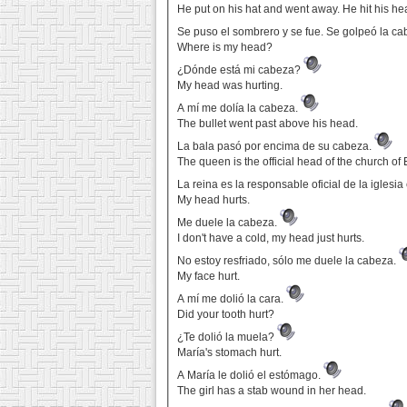
He put on his hat and went away. He hit his he
Se puso el sombrero y se fue. Se golpeó la cab
Where is my head?
¿Dónde está mi cabeza?
My head was hurting.
A mí me dolía la cabeza.
The bullet went past above his head.
La bala pasó por encima de su cabeza.
The queen is the official head of the church of
La reina es la responsable oficial de la iglesia
My head hurts.
Me duele la cabeza.
I don't have a cold, my head just hurts.
No estoy resfriado, sólo me duele la cabeza.
My face hurt.
A mí me dolió la cara.
Did your tooth hurt?
¿Te dolió la muela?
María's stomach hurt.
A María le dolió el estómago.
The girl has a stab wound in her head.