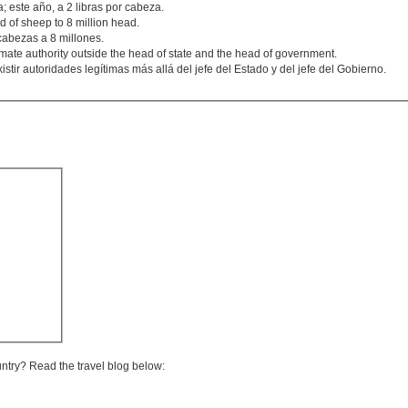
 este año, a 2 libras por cabeza.
d of sheep to 8 million head.
cabezas a 8 millones.
itimate authority outside the head of state and the head of government.
tir autoridades legítimas más allá del jefe del Estado y del jefe del Gobierno.
untry? Read the travel blog below: