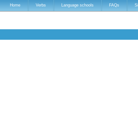
Home
Verbs
Language schools
FAQs
S