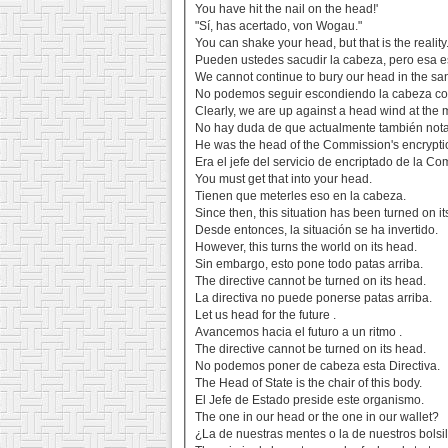
You have hit the nail on the head!'
"Sí, has acertado, von Wogau."
You can shake your head, but that is the reality
Pueden ustedes sacudir la cabeza, pero esa es
We cannot continue to bury our head in the sa
No podemos seguir escondiendo la cabeza co
Clearly, we are up against a head wind at the
No hay duda de que actualmente también not
He was the head of the Commission's encrypti
Era el jefe del servicio de encriptado de la Co
You must get that into your head.
Tienen que meterles eso en la cabeza.
Since then, this situation has been turned on i
Desde entonces, la situación se ha invertido.
However, this turns the world on its head.
Sin embargo, esto pone todo patas arriba.
The directive cannot be turned on its head.
La directiva no puede ponerse patas arriba.
Let us head for the future .
Avancemos hacia el futuro a un ritmo .
The directive cannot be turned on its head.
No podemos poner de cabeza esta Directiva.
The Head of State is the chair of this body.
El Jefe de Estado preside este organismo.
The one in our head or the one in our wallet?
¿La de nuestras mentes o la de nuestros bolsi