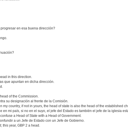
 progresar en esa buena dirección?
ongo.
inuación?
d in this direction.
s que apuntan en dicha dirección.
d.
s head of the Commission.
tra su designación al frente de la Comisión.
n my country, if not in yours, the head of state is also the head of the established c
en mi país, si no en el suyo, el jefe del Estado es también el jefe de la iglesia est
to confuse a Head of State with a Head of Government.
confundir a un Jefe de Estado con un Jefe de Gobierno.
; this year, GBP 2 a head.