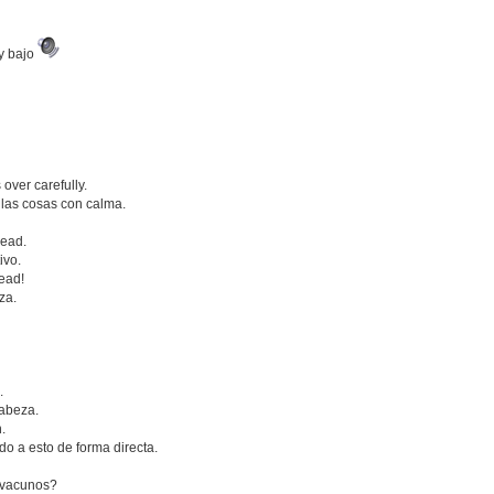
uy bajo
ings over carefully.
 las cosas con calma.
head.
ivo.
head!
za.
.
cabeza.
.
o a esto de forma directa.
s vacunos?