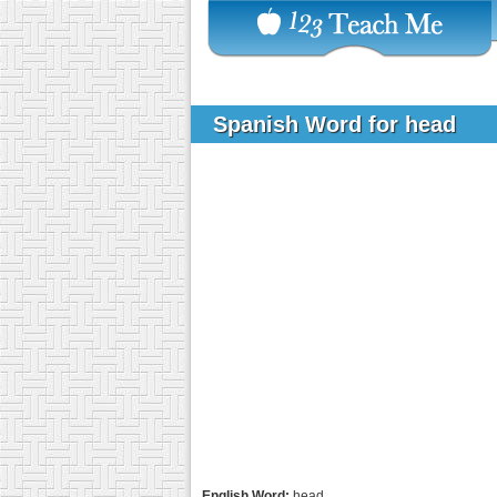
Spanish Word for head
English Word:
head