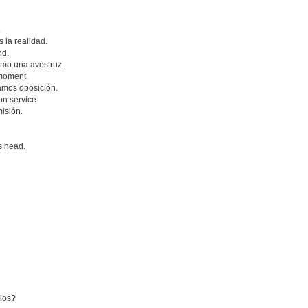
.
 la realidad.
nd.
mo una avestruz.
 moment.
amos oposición.
on service.
misión.
ts head.
llos?