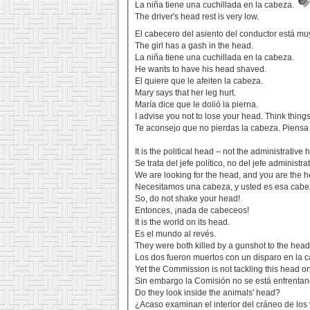
La niña tiene una cuchillada en la cabeza.
The driver's head rest is very low.
El cabecero del asiento del conductor está m
The girl has a gash in the head.
La niña tiene una cuchillada en la cabeza.
He wants to have his head shaved.
El quiere que le afeiten la cabeza.
Mary says that her leg hurt.
María dice que le dolió la pierna.
I advise you not to lose your head. Think th
Te aconsejo que no pierdas la cabeza. Piensa
It is the political head – not the administrative 
Se trata del jefe político, no del jefe administrat
We are looking for the head, and you are the 
Necesitamos una cabeza, y usted es esa cabe
So, do not shake your head!
Entonces, ¡nada de cabeceos!
It is the world on its head.
Es el mundo al revés.
They were both killed by a gunshot to the head
Los dos fueron muertos con un disparo en la 
Yet the Commission is not tackling this head on
Sin embargo la Comisión no se está enfrentand
Do they look inside the animals' head?
¿Acaso examinan el interior del cráneo de lo