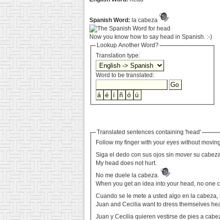
Spanish Word:
la cabeza
Now you know how to say head in Spanish. :-)
Lookup Another Word?
Translation type:
Word to be translated:
Translated sentences containing 'head'
Follow my finger with your eyes without movin
Siga el dedo con sus ojos sin mover su cabez
My head does not hurt.
No me duele la cabeza.
When you get an idea into your head, no one 
Cuando se le mete a usted algo en la cabeza,
Juan and Cecilia want to dress themselves hea
Juan y Cecilia quieren vestirse de pies a cabe