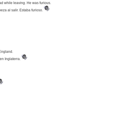
ad while leaving. He was furious.
eza al salir. Estaba furioso.
 England.
 en Inglaterra.