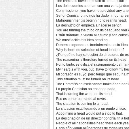
The criminals have too much of a head start.
Los delincuentes cuentan con una ventaja de
Commissioner, you have not provided any answ
Señor Comisario, no nos ha dado ninguna resp
Malnourishment is beginning to rear its head.
La desnutrición empieza a hacerse sentir.
You are turning the thing on its head, and you
Están dándole la vuelta al asunto y son consci
We must tackle this idea head on.
Debemos oponernos frontalmente a esta idea.
Why is there no selection of head teachers?
¿Por qué no hay selección de directores de e
The reasoning is therefore turned on its head.
Por lo tanto, se utiliza el razonamiento de m
My heart is with you, but I have to follow my he
Mi corazón es suyo, pero tengo que seguir a m
This situation must be turned on its head.
The Commission itself cannot make head nor tail
La propia Comisión no entiende nada.
That is turning the world on its head.
Eso es poner el mundo al revés.
The situation is coming to a head.
La situación está llegando a un punto crítico.
Appointing a head would put a stop to that.
La designación de un director pondría fin a tod
People of all nationalities head there each year
Cada año viajan allí personas de todas las na