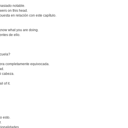
masiado notable.
ers on this head.
uesta en relación con este capítulo.
 know what you are doing.
entes de ello.
scuela?
anera completamente equivocada.
ad.
i cabeza.
 of it.
o esto.
.
cionalidades.