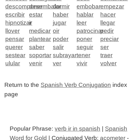
descomponer
desembalar
dormir
embobar
empezar
escribir
estar
haber
hablar
hacer
hipnotizar
ir
jugar
leer
llegar
llover
medicar
oir
patrocinar
pedir
pensar
plantear
poder
poner
preciar
querer
saber
salir
seguir
ser
sestear
soportar
subrayar
tener
traer
ulular
venir
ver
vivir
volver
Return to the
Spanish Verb Conjugation
index
page
Popular Phrase:
verb ir in spanish
|
Spanish
Word for Gold
| Conjugated Verb:
acometer
-