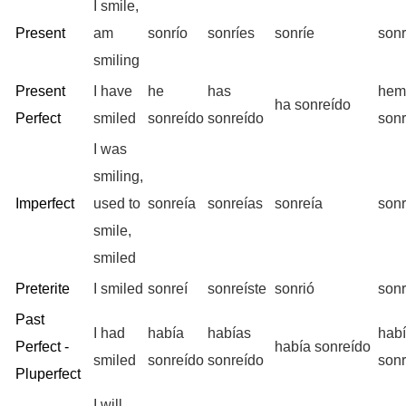
I smile,
Present
am
sonrío
sonríes
sonríe
son
smiling
Present
I have
he
has
hem
ha sonreído
Perfect
smiled
sonreído
sonreído
son
I was
smiling,
Imperfect
used to
sonreía
sonreías
sonreía
son
smile,
smiled
Preterite
I smiled
sonreí
sonreíste
sonrió
son
Past
I had
había
habías
hab
Perfect -
había sonreído
smiled
sonreído
sonreído
son
Pluperfect
I will