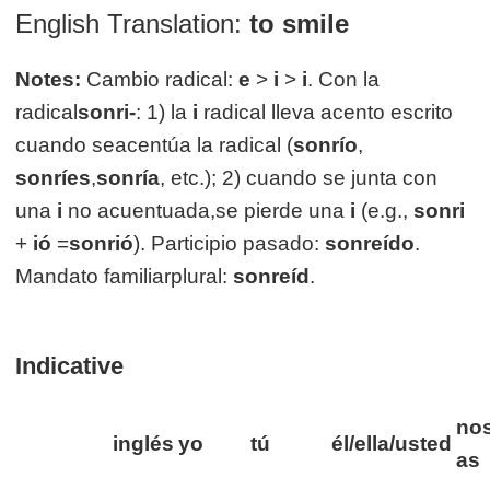
English Translation:
to smile
Notes:
Cambio radical:
e
>
i
>
i
. Con la
radical
sonri-
: 1) la
i
radical lleva acento escrito
cuando seacentúa la radical (
sonrío
,
sonríes
,
sonría
, etc.); 2) cuando se junta con
una
i
no acuentuada,se pierde una
i
(e.g.,
sonri
+
ió
=
sonrió
). Participio pasado:
sonreído
.
Mandato familiarplural:
sonreíd
.
Indicative
nos
inglés
yo
tú
él/ella/usted
as