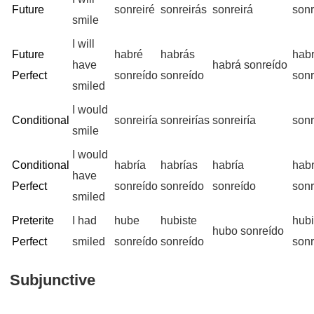
Future
sonreiré
sonreirás
sonreirá
son
smile
I will
Future
habré
habrás
hab
have
habrá sonreído
Perfect
sonreído
sonreído
son
smiled
I would
Conditional
sonreiría
sonreirías
sonreiría
sonr
smile
I would
Conditional
habría
habrías
habría
hab
have
Perfect
sonreído
sonreído
sonreído
son
smiled
Preterite
I had
hube
hubiste
hub
hubo sonreído
Perfect
smiled
sonreído
sonreído
son
Subjunctive