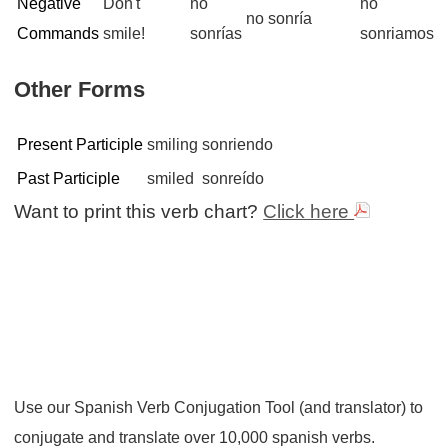
Negative
Don't
no
no
no sonría
Commands
smile!
sonrías
sonriamos
Other Forms
Present Participle
smiling
sonriendo
Past Participle
smiled
sonreído
Want to print this verb chart?
Click here
Use our Spanish Verb Conjugation Tool (and translator) to
conjugate and translate over 10,000 spanish verbs.