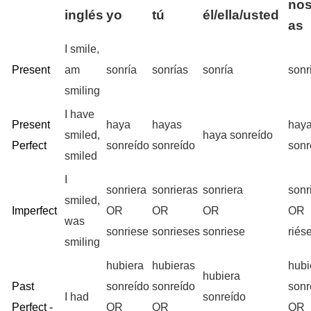
nos
inglés
yo
tú
él/ella/usted
as
I smile,
Present
am
sonría
sonrías
sonría
son
smiling
I have
Present
haya
hayas
hay
smiled,
haya sonreído
Perfect
sonreído
sonreído
sonr
smiled
I
sonriera
sonrieras
sonriera
sonr
smiled,
Imperfect
OR
OR
OR
OR
was
sonriese
sonrieses
sonriese
riés
smiling
hubiera
hubieras
hub
hubiera
Past
sonreído
sonreído
sonr
I had
sonreído
Perfect -
OR
OR
OR