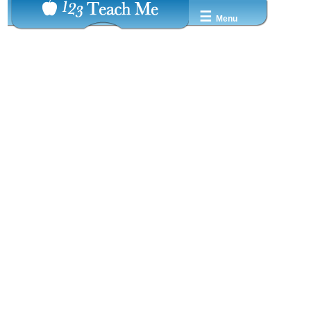
☰
Menu