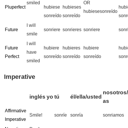
smiled
OR
Pluperfect
hubiese
hubieses
hub
hubiesesonreído
sonreído
sonreído
sonr
I will
Future
sonriere
sonrieres
sonriere
sonr
smile
I will
Future
hubiere
hubieres
hubiere
hub
have
Perfect
sonreído
sonreído
sonreído
sonr
smiled
Imperative
nosotros/
inglés
yo
tú
él/ella/usted
as
Affirmative
Smile!
sonríe
sonría
sonriamos
Imperative