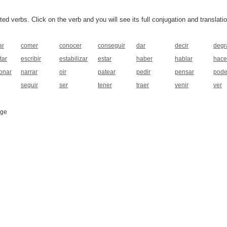
 verbs. Click on the verb and you will see its full conjugation and translatio
ar
comer
conocer
conseguir
dar
decir
degr
tar
escribir
estabilizar
estar
haber
hablar
hace
onar
narrar
oir
patear
pedir
pensar
pode
seguir
ser
tener
traer
venir
ver
age