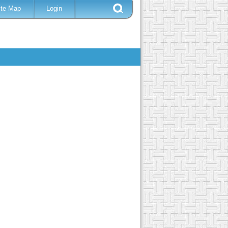
ite Map
Login