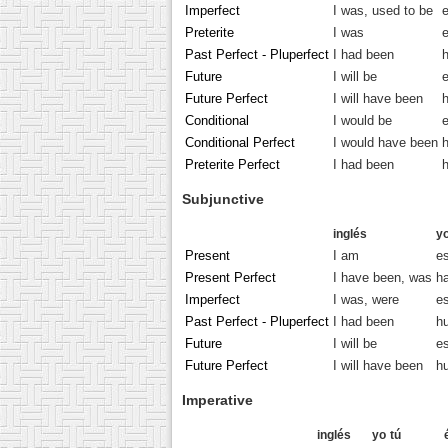
Imperfect
I was, used to be
Preterite
I was
Past Perfect - Pluperfect
I had been
Future
I will be
e
Future Perfect
I will have been
Conditional
I would be
e
Conditional Perfect
I would have been
Preterite Perfect
I had been
Subjunctive
inglés
y
Present
I am
e
Present Perfect
I have been, was
h
Imperfect
I was, were
es
Past Perfect - Pluperfect
I had been
h
Future
I will be
es
Future Perfect
I will have been
h
Imperative
inglés
yo
tú