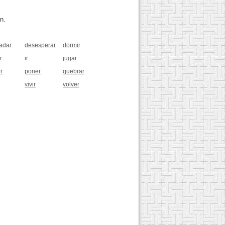
n.
adar
desesperar
dormir
r
ir
jugar
r
poner
quebrar
vivir
volver