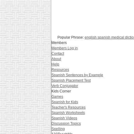
Popular Phrase:
english spanish medical dicti
Members
Members Log in
Contact
About
Help
Resources
Spanish Sentences by Example
Spanish Placement Test
Verb Conjugator
Kids Corner
Games
Spanish for Kids
Teacher's Resources
Spanish Worksheets
Spanish Videos
Discussion Topics
Spelling