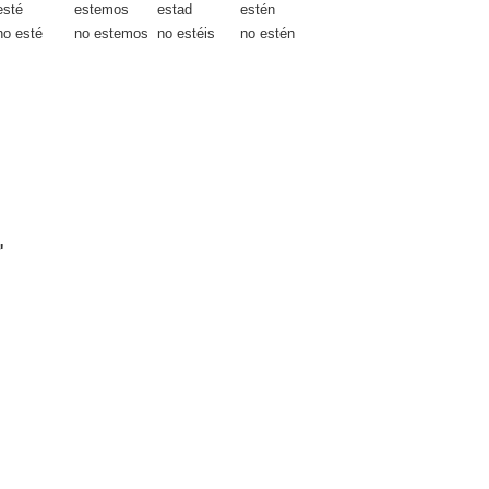
esté
estemos
estad
estén
no esté
no estemos
no estéis
no estén
'