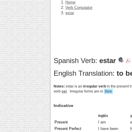
Home
Verb Conjugator
estar
Spanish Verb:
estar
English Translation:
to b
Notes:
estar is an
irregular verb
in the present in
verb
ser
Irregular forms are in
blue
Indicative
inglés
Present
I am
Present Perfect
I have been