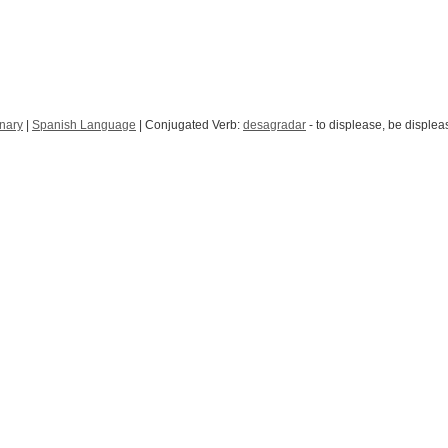
onary
|
Spanish Language
| Conjugated Verb:
desagradar
- to displease, be displea