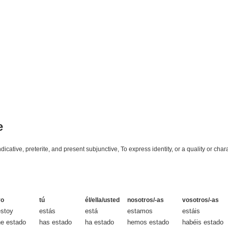
e
dicative, preterite, and present subjunctive, To express identity, or a quality or char
yo
tú
él/ella/usted
nosotros/-as
vosotros/-as
estoy
estás
está
estamos
estáis
he estado
has estado
ha estado
hemos estado
habéis estado