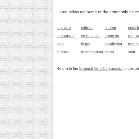
Listed below are some of the commonly selected
aplastar
chirriar
codear
codici
embargar
embellecer
empezar
engua
leer
llegar
manifestar
menci
querer
recompensar
saber
salir
Return to the
Spanish Verb Conjugation
index p