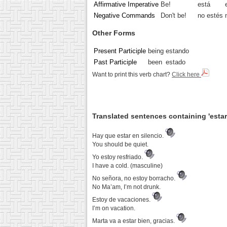
Affirmative Imperative
Be!
está
Negative Commands
Don't be!
no estés
Other Forms
Present Participle
being
estando
Past Participle
been
estado
Want to print this verb chart?
Click here
Translated sentences containing 'estar
Hay que estar en silencio.
You should be quiet.
Yo estoy resfriado.
I have a cold. (masculine)
No señora, no estoy borracho.
No Ma’am, I’m not drunk.
Estoy de vacaciones.
I’m on vacation.
Marta va a estar bien, gracias.