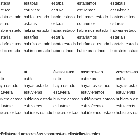
estaba
estabas
estaba
estábamos
estabais
estuve
estuviste
estuvo
estuvimos
estuvisteis
había estado
habías estado
había estado
habíamos estado
habíais estado
staré
estarás
estará
estaremos
estaréis
habré estado
habrás estado
habrá estado
habremos estado
habréis estado
staría
estarías
estaría
estaríamos
estaríais
habría estado
habrías estado
habría estado
habríamos estado
habríais estado
hube estado
hubiste estado
hubo estado
hubimos estado
hubisteis estad
o
tú
él/ella/usted
nosotros/-as
vosotros/-as
sté
estés
esté
estemos
estéis
aya estado
hayas estado
haya estado
hayamos estado
hayáis esta
tuviera
estuvieras
estuviera
estuviéramos
estuvierais
ubiera estado
hubieras estado
hubiera estado
hubiéramos estado
hubierais es
tuviere
estuvieres
estuviere
estuviéremos
estuviereis
ubiere estado
hubieres estado
hubiere estado
hubiéremos estado
hubiereis es
él/ella/usted
nosotros/-as
vosotros/-as
ellos/ellas/ustedes