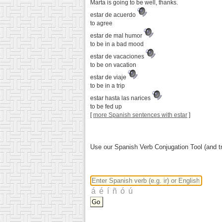
Marta is going to be well, thanks.
estar de acuerdo
to agree
estar de mal humor
to be in a bad mood
estar de vacaciones
to be on vacation
estar de viaje
to be in a trip
estar hasta las narices
to be fed up
[
more Spanish sentences with estar
]
Use our Spanish Verb Conjugation Tool (and tr