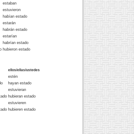
estaban
estuvieron
habían estado
estarán
habrán estado
estarían
habrían estado
o
hubieron estado
ellos/ellas/ustedes
estén
do
hayan estado
estuvieran
tado
hubieran estado
estuvieren
tado
hubieren estado