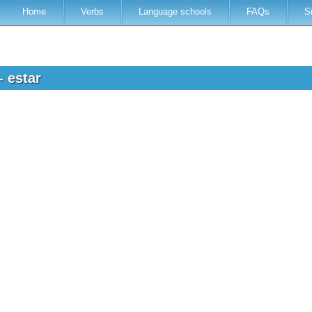
Home
Verbs
Language schools
FAQs
S
- estar