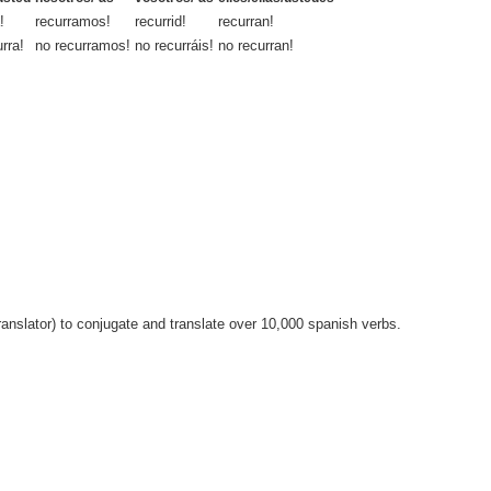
!
recurramos!
recurrid!
recurran!
rra!
no recurramos!
no recurráis!
no recurran!
anslator) to conjugate and translate over 10,000 spanish verbs.