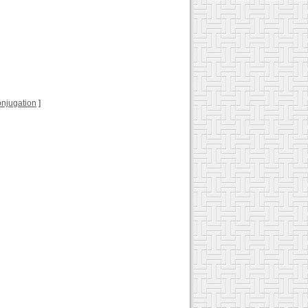
conjugation
]