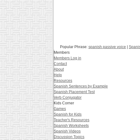
Popular Phrase:
spanish passive voice
|
Spanis
Members
Members Log in
Contact
About
Help
Resources
Spanish Sentences by Example
Spanish Placement Test
Verb Conjugator
Kids Corner
Games
Spanish for Kids
Teacher's Resources
Spanish Worksheets
Spanish Videos
Discussion Topics