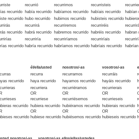
urriste
recurrió
recurrimos
recurristeis
recurrie
ías recurrido
había recurrido
habíamos recurrido
habíais recurrido
habían 
iste recurrido
hubo recurrido
hubimos recurrido
hubisteis recurrido
hubiero
urrirás
recurrirá
recurriremos
recurriréis
recurrir
rás recurrido
habrá recurrido
habremos recurrido
habréis recurrido
habran 
urrirías
recurriría
recurriríamos
recurriríais
recurrir
rías recurrido
habría recurrido
habríamos recurrido
habríais recurrido
habrían
él/ella/usted
nosotros/-as
vosotros/-as
e
curras
recurra
recurramos
recurráis
r
yas recurrido
haya recurrido
hayamos recurrido
hayáis recurrido
h
currieras
recurriera
recurriéramos
recurrierais
r
R
OR
OR
OR
currieses
recurriese
recurriésemos
recurrieseis
r
bieras recurrido
hubiera recurrido
hubiéramos recurrido
hubierais recurrido
h
R
OR
OR
OR
bieses recurrido
hubiese recurrido
hubiésemos recurrido
hubieseis recurrido
h
/usted
nosotros/-as
vosotros/-as
ellos/ellas/ustedes