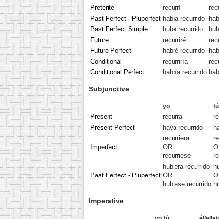
Preterite
recurrí
rec
Past Perfect - Pluperfect
había recurrido
hab
Past Perfect Simple
hube recurrido
hub
Future
recurriré
rec
Future Perfect
habré recurrido
hab
Conditional
recurriría
rec
Conditional Perfect
habría recurrido
hab
Subjunctive
yo
tú
Present
recurra
re
Present Perfect
haya recurrido
ha
recurriera
re
Imperfect
OR
O
recurriese
re
hubiera recurrido
hu
Past Perfect - Pluperfect
OR
O
hubiese recurrido
hu
Imperative
yo
tú
él/ella