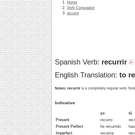
Home
Verb Conjugator
recurrir
Spanish Verb:
recurrir
English Translation:
to re
Notes:
recurrir
is a completely regular verb. Not
Indicative
yo
tú
Present
recurro
rec
Present Perfect
he recurrido
has
Imperfect
recurría
rec