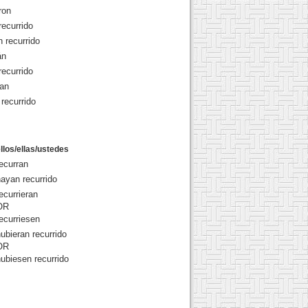
ron
recurrido
n recurrido
án
recurrido
ían
 recurrido
llos/ellas/ustedes
ecurran
ayan recurrido
ecurrieran
OR
ecurriesen
ubieran recurrido
OR
ubiesen recurrido