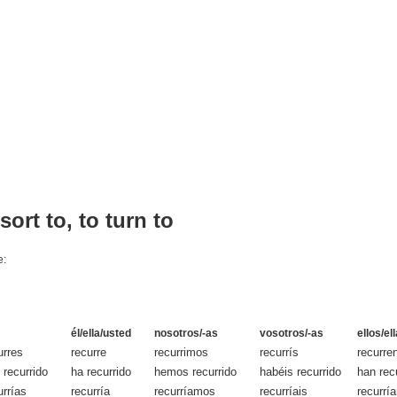
sort to, to turn to
e:
él/ella/usted
nosotros/-as
vosotros/-as
ellos/el
urres
recurre
recurrimos
recurrís
recurre
 recurrido
ha recurrido
hemos recurrido
habéis recurrido
han rec
urrías
recurría
recurríamos
recurríais
recurrí