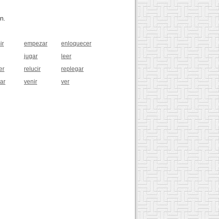
n.
ir
empezar
enloquecer
jugar
leer
er
relucir
replegar
ar
venir
ver