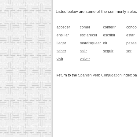
Listed below are some of the commonly selected
acceder
comer
conferir
conoc
ensillar
esclarecer
escribir
estar
llegar
mordisquear
oir
pasea
saber
salir
seguir
ser
vivir
volver
Return to the
Spanish Verb Conjugation
index p