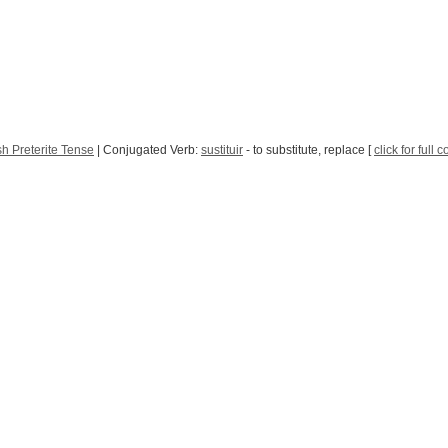
h Preterite Tense
| Conjugated Verb:
sustituir
- to substitute, replace [
click for full 