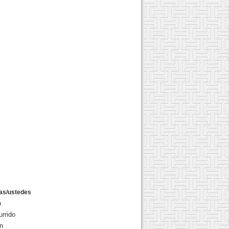
las/ustedes
n
urrido
an