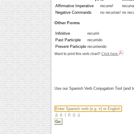
Affirmative Imperative
recurre!
recurra
Negative Commands
no recurras!
no recu
Other Forms
Infinitive
recurrir
Past Participle
recurrido
Present Participle
recurriendo
Want to print this verb chart?
Click here
Use our Spanish Verb Conjugation Tool (and tr