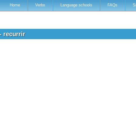
Home
Verbs
Language schools
FAQs
S
- recurrir