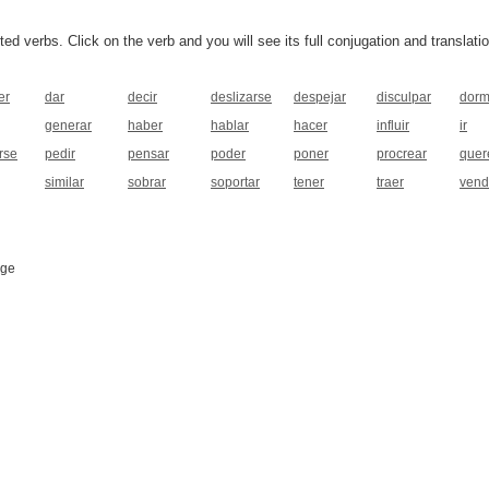
 verbs. Click on the verb and you will see its full conjugation and translatio
er
dar
decir
deslizarse
despejar
disculpar
dorm
generar
haber
hablar
hacer
influir
ir
rse
pedir
pensar
poder
poner
procrear
quer
similar
sobrar
soportar
tener
traer
vend
age