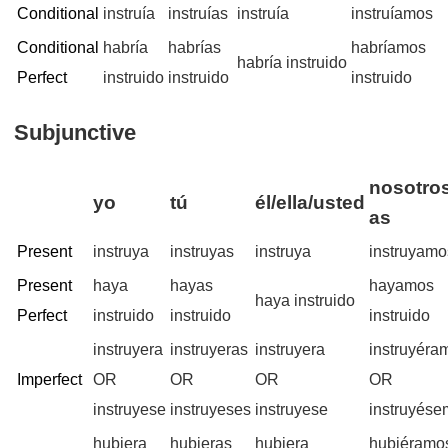
Conditional
instruía
instruías
instruía
instruíamos
Conditional
habría
habrías
habríamos
habría instruido
Perfect
instruido
instruido
instruido
Subjunctive
nosotros
yo
tú
él/ella/usted
as
Present
instruya
instruyas
instruya
instruyamo
Present
haya
hayas
hayamos
haya instruido
Perfect
instruido
instruido
instruido
instruyera
instruyeras
instruyera
instruyéra
Imperfect
OR
OR
OR
OR
instruyese
instruyeses
instruyese
instruyés
hubiera
hubieras
hubiera
hubiéramo