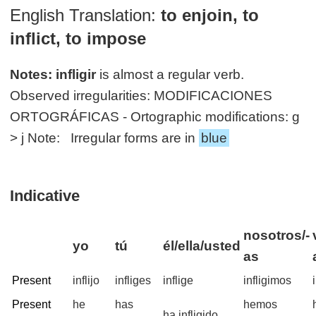
English Translation:
to enjoin, to
inflict, to impose
Notes:
infligir
is almost a regular verb.
Observed irregularities: MODIFICACIONES
ORTOGRÁFICAS - Ortographic modifications: g
> j Note: Irregular forms are in
blue
Indicative
nosotros/-
yo
tú
él/ella/usted
as
Present
inflijo
infliges
inflige
infligimos
Present
he
has
hemos
ha infligido