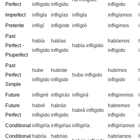
Perfect
infligido
infligido
infligido
Imperfect
infligía
infligías
infligía
infligíamos
Preterite
infligí
infligiste
infligió
infligimos
Past
había
habías
habíamos
Perfect -
había infligido
infligido
infligido
infligido
Pluperfect
Past
hube
hubiste
hubimos
Perfect
hubo infligido
infligido
infligido
infligido
Simple
Future
infligiré
infligirás
infligirá
infligiremos
Future
habré
habrás
habremos
habrá infligido
Perfect
infligido
infligido
infligido
Conditional
infligiría
infligirías
infligiría
infligiríamos
Conditional
habría
habrías
habríamos