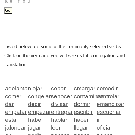
Listed below are some of the commonly selected verbs.
Click on the verb and you will see its full conjugation and
translation.
adelantar
alejar
cebar
cmargar
comedir
comer
congelarse
conocer
contaminar
controlar
dar
decir
divisar
dormir
emancipar
empatar
empezar
entregar
escribir
escuchar
estar
haber
hablar
hacer
ir
jalonear
jugar
leer
llegar
oficiar