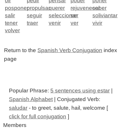
oir
pedir
pensar
poder
poner
posponer
propulsar
querer
rejuvenecer
saber
salir
seguir
seleccionar
ser
soliviantar
tener
traer
venir
ver
vivir
volver
Return to the
Spanish Verb Conjugation
index
page
Popular Phrase:
5 sentences using estar
|
Spanish Alphabet
| Conjugated Verb:
saludar
- to greet, salute, hail, welcome [
click for full conjugation
]
Members