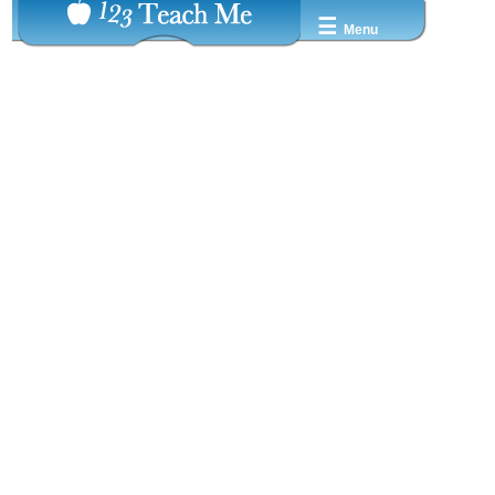
☰
Menu