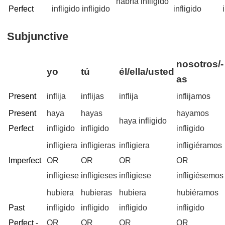
habría infligido
Perfect
infligido
infligido
infligido
Subjunctive
nosotros/-
yo
tú
él/ella/usted
as
Present
inflija
inflijas
inflija
inflijamos
Present
haya
hayas
hayamos
haya infligido
Perfect
infligido
infligido
infligido
infligiera
infligieras
infligiera
infligiéramos
Imperfect
OR
OR
OR
OR
infligiese
infligieses
infligiese
infligiésemos
hubiera
hubieras
hubiera
hubiéramos
Past
infligido
infligido
infligido
infligido
Perfect -
OR
OR
OR
OR