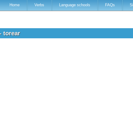
Home
Verbs
Language schools
FAQs
S
- torear