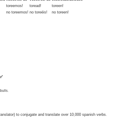
toreemos!
toread!
toreen!
no toreemos!
no toreéis!
no toreen!
r'
bulls.
anslator) to conjugate and translate over 10,000 spanish verbs.