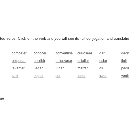
 verbs. Click on the verb and you will see its full conjugation and translatio
compeler
conocer
convertirse
curiosear
dar
decir
empezar
escribir
esforzarse
estallar
estar
fluir
levantar
llegar
lunar
marrar
oir
pedi
salir
seguir
ser
tener
traer
venir
age