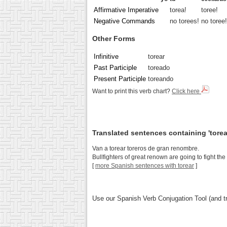
Affirmative Imperative
torea!
toree!
Negative Commands
no torees!
no toree!
Other Forms
Infinitive
torear
Past Participle
toreado
Present Participle
toreando
Want to print this verb chart?
Click here
Translated sentences containing 'torea
Van a torear toreros de gran renombre.
Bullfighters of great renown are going to fight the 
[
more Spanish sentences with torear
]
Use our Spanish Verb Conjugation Tool (and tr