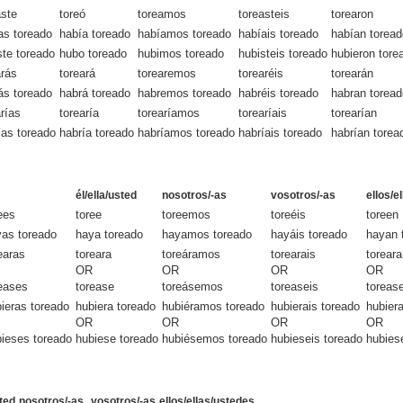
aste
toreó
toreamos
toreasteis
torearon
as toreado
había toreado
habíamos toreado
habíais toreado
habían toread
ste toreado
hubo toreado
hubimos toreado
hubisteis toreado
hubieron tore
arás
toreará
torearemos
torearéis
torearán
ás toreado
habrá toreado
habremos toreado
habréis toreado
habran toread
arías
torearía
torearíamos
torearíais
torearían
ías toreado
habría toreado
habríamos toreado
habríais toreado
habrían torea
él/ella/usted
nosotros/-as
vosotros/-as
ellos/e
ees
toree
toreemos
toreéis
toreen
as toreado
haya toreado
hayamos toreado
hayáis toreado
hayan 
earas
toreara
toreáramos
torearais
torear
OR
OR
OR
OR
eases
torease
toreásemos
toreaseis
toreas
ieras toreado
hubiera toreado
hubiéramos toreado
hubierais toreado
hubier
OR
OR
OR
OR
ieses toreado
hubiese toreado
hubiésemos toreado
hubieseis toreado
hubies
sted
nosotros/-as
vosotros/-as
ellos/ellas/ustedes