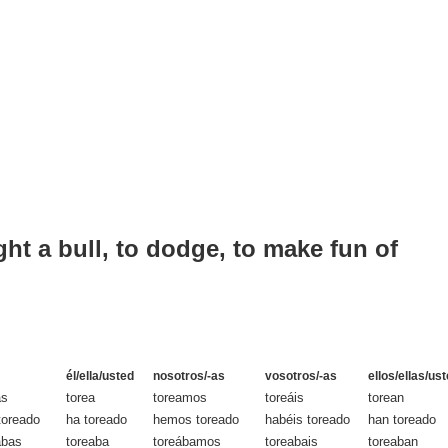
ight a bull, to dodge, to make fun of
él/ella/usted
nosotros/-as
vosotros/-as
ellos/ellas/us
as
torea
toreamos
toreáis
torean
toreado
ha toreado
hemos toreado
habéis toreado
han toreado
abas
toreaba
toreábamos
toreabais
toreaban