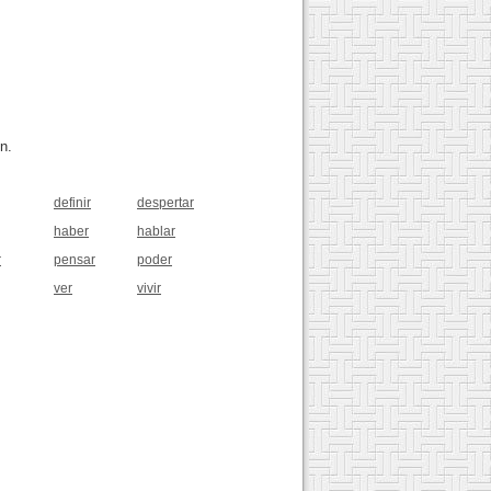
n.
definir
despertar
haber
hablar
r
pensar
poder
ver
vivir