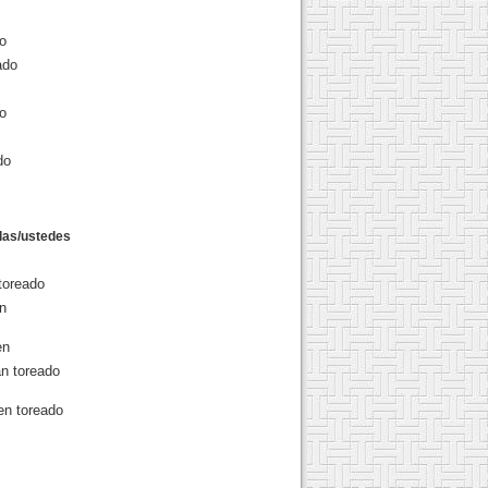
o
ado
o
do
llas/ustedes
toreado
an
en
an toreado
en toreado