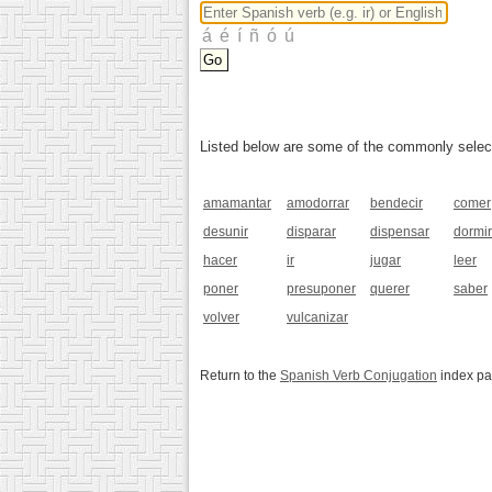
Listed below are some of the commonly selected
amamantar
amodorrar
bendecir
comer
desunir
disparar
dispensar
dormir
hacer
ir
jugar
leer
poner
presuponer
querer
saber
volver
vulcanizar
Return to the
Spanish Verb Conjugation
index p