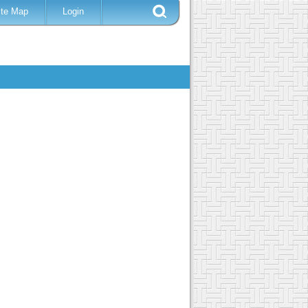
ite Map
Login