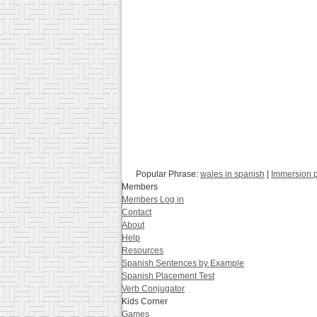
Popular Phrase:
wales in spanish
|
Immersion 
Members
Members Log in
Contact
About
Help
Resources
Spanish Sentences by Example
Spanish Placement Test
Verb Conjugator
Kids Corner
Games