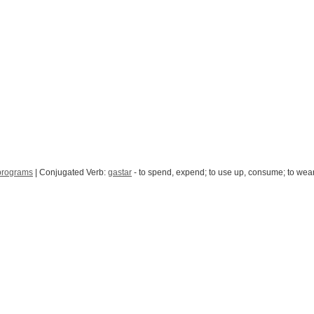
programs
| Conjugated Verb:
gastar
- to spend, expend; to use up, consume; to we