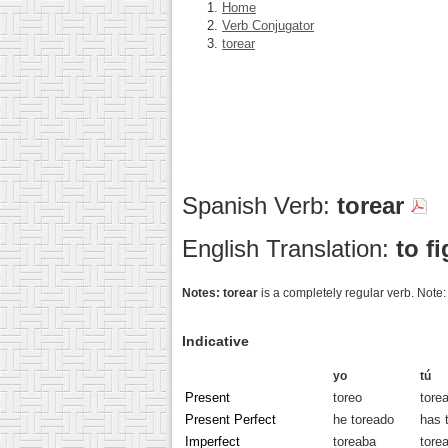
Home
Verb Conjugator
torear
Spanish Verb:
torear
English Translation:
to f
Notes:
torear
is a completely regular verb. Note:
Indicative
yo
tú
Present
toreo
tore
Present Perfect
he toreado
has 
Imperfect
toreaba
tore