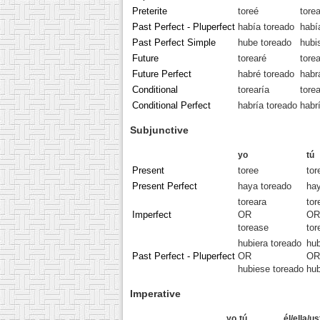
Preterite
toreé
tore
Past Perfect - Pluperfect
había toreado
habí
Past Perfect Simple
hube toreado
hubi
Future
torearé
tore
Future Perfect
habré toreado
habr
Conditional
torearía
tore
Conditional Perfect
habría toreado
habr
Subjunctive
yo
tú
Present
toree
tor
Present Perfect
haya toreado
hay
toreara
tor
Imperfect
OR
OR
torease
tor
hubiera toreado
hub
Past Perfect - Pluperfect
OR
OR
hubiese toreado
hub
Imperative
yo
tú
él/ella/u