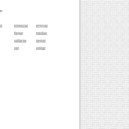
n.
ir
empezar
enjoyar
llegar
mediar
saltarse
seguir
ver
vigilar