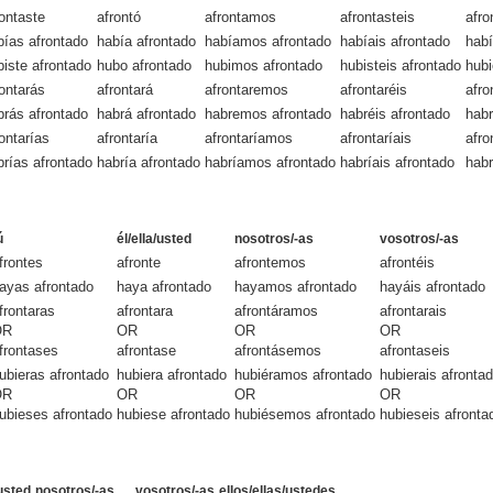
rontaste
afrontó
afrontamos
afrontasteis
afro
bías afrontado
había afrontado
habíamos afrontado
habíais afrontado
habí
biste afrontado
hubo afrontado
hubimos afrontado
hubisteis afrontado
hubi
rontarás
afrontará
afrontaremos
afrontaréis
afro
brás afrontado
habrá afrontado
habremos afrontado
habréis afrontado
habr
ontarías
afrontaría
afrontaríamos
afrontaríais
afro
brías afrontado
habría afrontado
habríamos afrontado
habríais afrontado
habr
ú
él/ella/usted
nosotros/-as
vosotros/-as
frontes
afronte
afrontemos
afrontéis
ayas afrontado
haya afrontado
hayamos afrontado
hayáis afrontado
frontaras
afrontara
afrontáramos
afrontarais
OR
OR
OR
OR
frontases
afrontase
afrontásemos
afrontaseis
ubieras afrontado
hubiera afrontado
hubiéramos afrontado
hubierais afronta
OR
OR
OR
OR
ubieses afrontado
hubiese afrontado
hubiésemos afrontado
hubieseis afronta
/usted
nosotros/-as
vosotros/-as
ellos/ellas/ustedes