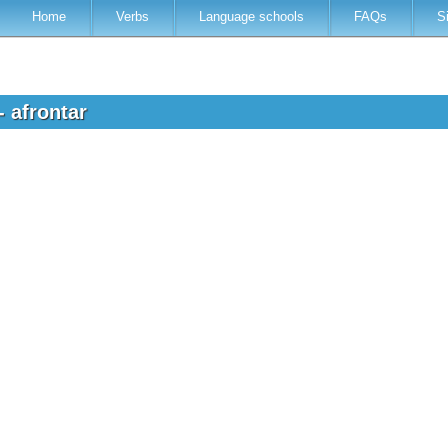
Home
Verbs
Language schools
FAQs
S
- afrontar