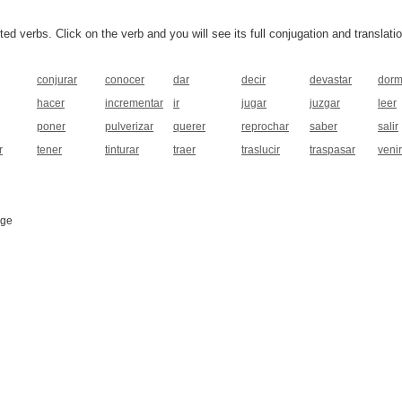
 verbs. Click on the verb and you will see its full conjugation and translatio
conjurar
conocer
dar
decir
devastar
dorm
hacer
incrementar
ir
jugar
juzgar
leer
poner
pulverizar
querer
reprochar
saber
salir
r
tener
tinturar
traer
traslucir
traspasar
venir
age