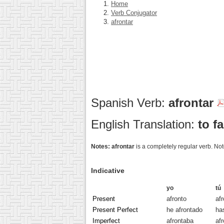
Home
Verb Conjugator
afrontar
Spanish Verb:
afrontar
English Translation:
to f
Notes:
afrontar
is a completely regular verb. Not
Indicative
yo
tú
Present
afronto
af
Present Perfect
he afrontado
ha
Imperfect
afrontaba
af