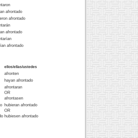
ntaron
an afrontado
eron afrontado
ntarán
an afrontado
ntarían
ían afrontado
ellos/ellas/ustedes
afronten
hayan afrontado
afrontaran
OR
afrontasen
do
hubieran afrontado
OR
do
hubiesen afrontado