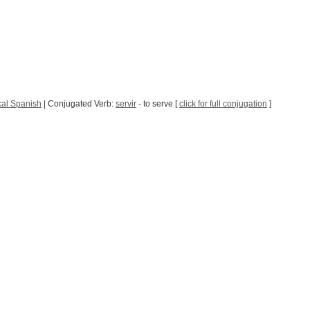
al Spanish
| Conjugated Verb:
servir
- to serve [
click for full conjugation
]