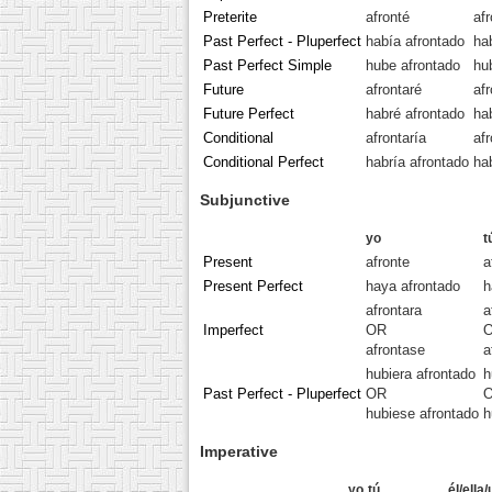
Preterite
afronté
af
Past Perfect - Pluperfect
había afrontado
ha
Past Perfect Simple
hube afrontado
hu
Future
afrontaré
af
Future Perfect
habré afrontado
ha
Conditional
afrontaría
afr
Conditional Perfect
habría afrontado
ha
Subjunctive
yo
t
Present
afronte
a
Present Perfect
haya afrontado
h
afrontara
a
Imperfect
OR
afrontase
a
hubiera afrontado
h
Past Perfect - Pluperfect
OR
hubiese afrontado
h
Imperative
yo
tú
él/ella