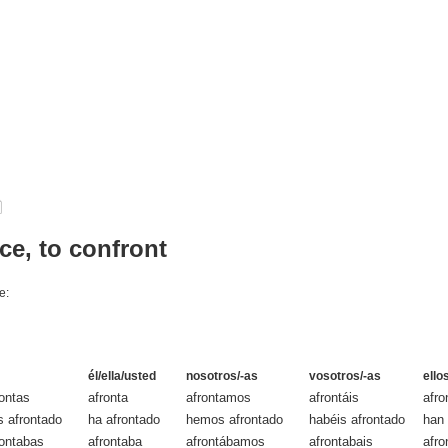
ace, to confront
e:
él/ella/usted
nosotros/-as
vosotros/-as
ello
rontas
afronta
afrontamos
afrontáis
afro
s afrontado
ha afrontado
hemos afrontado
habéis afrontado
han 
rontabas
afrontaba
afrontábamos
afrontabais
afro