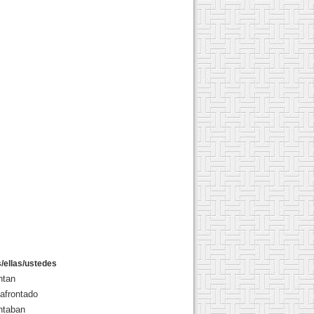
s/ellas/ustedes
ntan
afrontado
ntaban