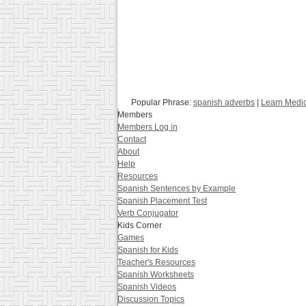
Popular Phrase:
spanish adverbs
|
Learn Medic
Members
Members Log in
Contact
About
Help
Resources
Spanish Sentences by Example
Spanish Placement Test
Verb Conjugator
Kids Corner
Games
Spanish for Kids
Teacher's Resources
Spanish Worksheets
Spanish Videos
Discussion Topics