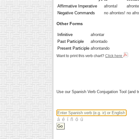
Affirmative Imperative
afronta!
afronte
Negative Commands
no afrontes!
no afro
Other Forms
Infinitive
afrontar
Past Participle
afrontado
Present Participle
afrontando
Want to print this verb chart?
Click here
Use our Spanish Verb Conjugation Tool (and tr