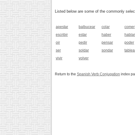
Listed below are some of the commonly selected
apestar
balbucear
colar
comer
escribir
estar
haber
hablar
oir
pedir
pensar
poder
ser
soldar
sondar
tablea
vivir
volver
Return to the
Spanish Verb Conjugation
index p