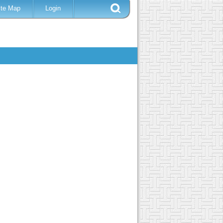
ite Map
Login