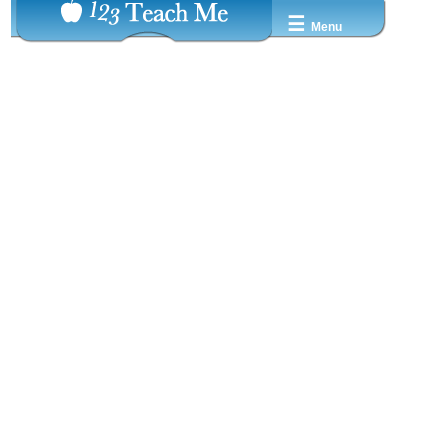
☰
Menu