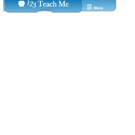
☰
Menu