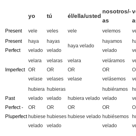
nosotros/-
v
yo
tú
él/ella/usted
as
a
Present
vele
veles
vele
velemos
v
Present
haya
hayas
hayamos
h
haya velado
Perfect
velado
velado
velado
v
velara
velaras
velara
veláramos
v
Imperfect
OR
OR
OR
OR
O
velase
velases
velase
velásemos
v
hubiera
hubieras
hubiéramos
h
Past
velado
velado
hubiera velado
velado
v
Perfect -
OR
OR
OR
OR
O
Pluperfect
hubiese
hubieses
hubiese velado
hubiésemos
h
velado
velado
velado
v