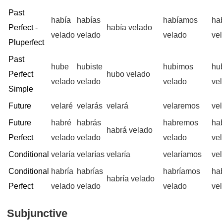
Past
había
habías
habíamos
ha
Perfect -
había velado
velado
velado
velado
ve
Pluperfect
Past
hube
hubiste
hubimos
hu
Perfect
hubo velado
velado
velado
velado
ve
Simple
Future
velaré
velarás
velará
velaremos
ve
Future
habré
habrás
habremos
ha
habrá velado
Perfect
velado
velado
velado
ve
Conditional
velaría
velarías
velaría
velaríamos
vel
Conditional
habría
habrías
habríamos
ha
habría velado
Perfect
velado
velado
velado
ve
Subjunctive