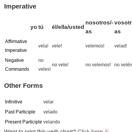
Imperative
nosotros/-
vosotr
yo
tú
él/ella/usted
as
as
Affirmative
vela!
vele!
velemos!
velad!
Imperative
Negative
no
no vele!
no velemos!
no veléi
Commands
veles!
Other Forms
Infinitive
velar
Past Participle
velado
Present Participle
velando
Want to print this verb chart?
Click here