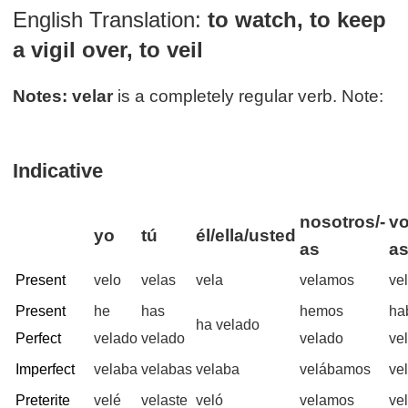
English Translation:
to watch, to keep
a vigil over, to veil
Notes:
velar
is a completely regular verb. Note:
Indicative
nosotros/-
vo
yo
tú
él/ella/usted
as
a
Present
velo
velas
vela
velamos
ve
Present
he
has
hemos
ha
ha velado
Perfect
velado
velado
velado
ve
Imperfect
velaba
velabas
velaba
velábamos
ve
Preterite
velé
velaste
veló
velamos
ve