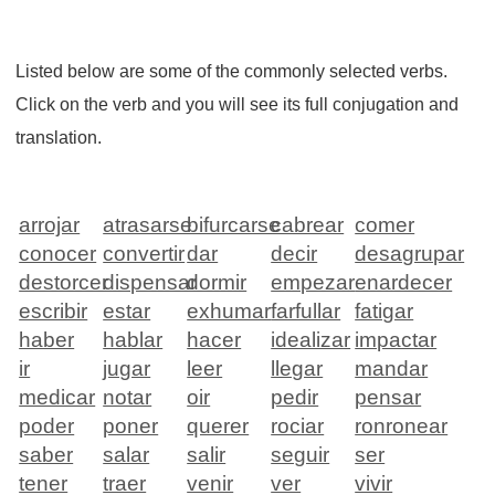
Listed below are some of the commonly selected verbs.
Click on the verb and you will see its full conjugation and
translation.
arrojar
atrasarse
bifurcarse
cabrear
comer
conocer
convertir
dar
decir
desagrupar
destorcer
dispensar
dormir
empezar
enardecer
escribir
estar
exhumar
farfullar
fatigar
haber
hablar
hacer
idealizar
impactar
ir
jugar
leer
llegar
mandar
medicar
notar
oir
pedir
pensar
poder
poner
querer
rociar
ronronear
saber
salar
salir
seguir
ser
tener
traer
venir
ver
vivir