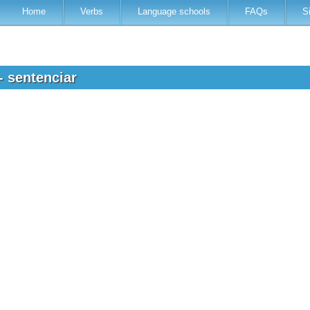
Home
Verbs
Language schools
FAQs
S
- sentenciar