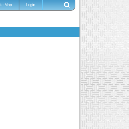
ite Map
Login