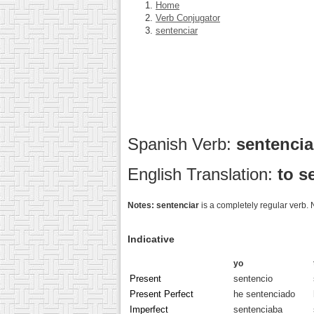
Home
Verb Conjugator
sentenciar
Spanish Verb:
sentenci
English Translation:
to s
Notes:
sentenciar
is a completely regular verb. 
Indicative
yo
Present
sentencio
Present Perfect
he sentenciado
Imperfect
sentenciaba