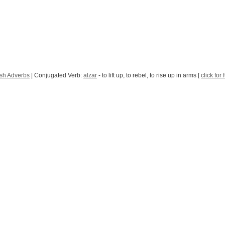
sh Adverbs
| Conjugated Verb:
alzar
- to lift up, to rebel, to rise up in arms [
click for