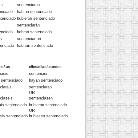
is
sentenciaron
enciado
habían sentenciado
ntenciado
hubieron sentenciado
s
sentenciarán
enciado
habran sentenciado
is
sentenciarían
tenciado
habrían sentenciado
os/-as
ellos/ellas/ustedes
ciéis
sentencien
 sentenciado
hayan sentenciado
ciarais
sentenciaran
OR
ciaseis
sentenciasen
ais sentenciado
hubieran sentenciado
OR
eis sentenciado
hubiesen sentenciado