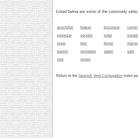
Listed below are some of the commonly selected
acuchillar
batear
boconear
comer
empezar
escribir
estar
expatr
jugar
leer
llegar
manip
querer
reinstalar
saber
salir
vivir
volver
Return to the
Spanish Verb Conjugation
index p