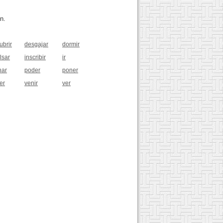
n.
ubrir
desgajar
dormir
lsar
inscribir
ir
har
poder
poner
er
venir
ver