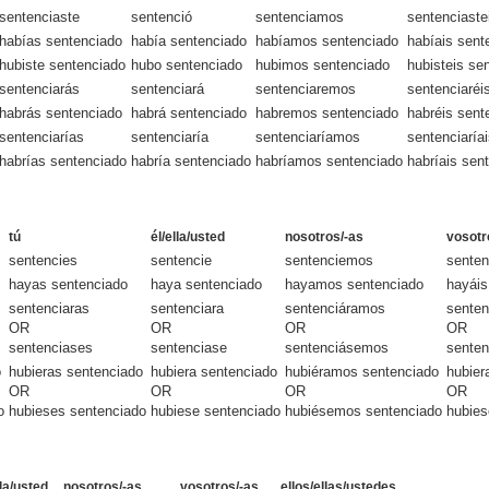
sentenciaste
sentenció
sentenciamos
sentenciaste
habías sentenciado
había sentenciado
habíamos sentenciado
habíais sent
hubiste sentenciado
hubo sentenciado
hubimos sentenciado
hubisteis se
sentenciarás
sentenciará
sentenciaremos
sentenciaréi
habrás sentenciado
habrá sentenciado
habremos sentenciado
habréis sent
sentenciarías
sentenciaría
sentenciaríamos
sentenciaría
habrías sentenciado
habría sentenciado
habríamos sentenciado
habríais sen
tú
él/ella/usted
nosotros/-as
vosotr
sentencies
sentencie
sentenciemos
senten
hayas sentenciado
haya sentenciado
hayamos sentenciado
hayáis
sentenciaras
sentenciara
sentenciáramos
senten
OR
OR
OR
OR
sentenciases
sentenciase
sentenciásemos
senten
o
hubieras sentenciado
hubiera sentenciado
hubiéramos sentenciado
hubier
OR
OR
OR
OR
o
hubieses sentenciado
hubiese sentenciado
hubiésemos sentenciado
hubies
lla/usted
nosotros/-as
vosotros/-as
ellos/ellas/ustedes