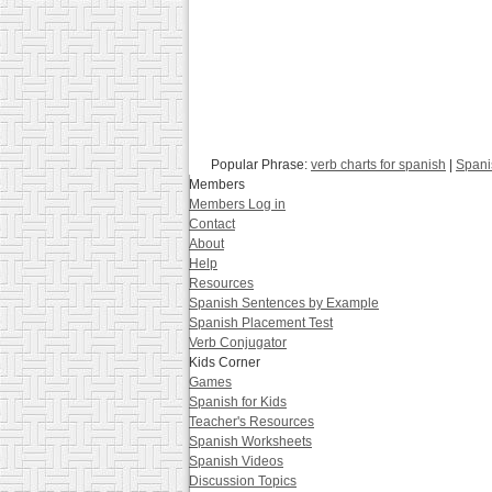
Popular Phrase:
verb charts for spanish
|
Spani
Members
Members Log in
Contact
About
Help
Resources
Spanish Sentences by Example
Spanish Placement Test
Verb Conjugator
Kids Corner
Games
Spanish for Kids
Teacher's Resources
Spanish Worksheets
Spanish Videos
Discussion Topics