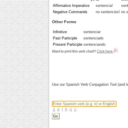
Affirmative Imperative
sentencia!
sent
Negative Commands
no sentencies!
no s
Other Forms
Infinitive
sentenciar
Past Participle
sentenciado
Present Participle
sentenciando
Want to print this verb chart?
Click here
Use our Spanish Verb Conjugation Tool (and tr