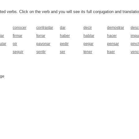
 verbs. Click on the verb and you will see its full conjugation and translatio
conocer
contrastar
dar
decir
demostrar
desc
iar
firmar
forrar
haber
hablar
hacer
impu
ular
oir
pavonar
pedir
pegar
pensar
pinc
seguir
sentir
ser
tener
traer
venc
age