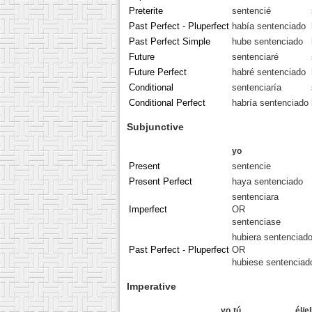
Preterite
sentencié
Past Perfect - Pluperfect
había sentenciado
Past Perfect Simple
hube sentenciado
Future
sentenciaré
Future Perfect
habré sentenciado
Conditional
sentenciaría
Conditional Perfect
habría sentenciado
Subjunctive
yo
Present
sentencie
Present Perfect
haya sentenciado
sentenciara
Imperfect
OR
sentenciase
hubiera sentenciad
Past Perfect - Pluperfect
OR
hubiese sentenciad
Imperative
yo
tú
él/e