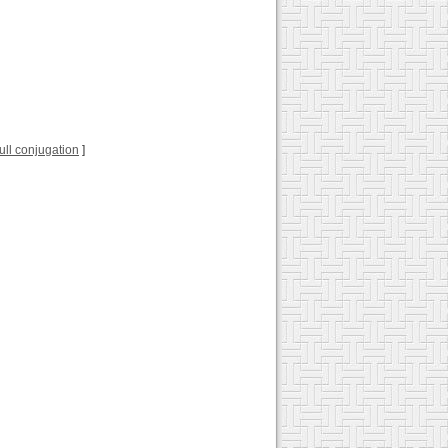
 full conjugation
]