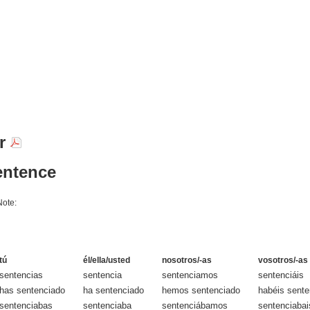
ar
entence
Note:
tú
él/ella/usted
nosotros/-as
vosotros/-as
sentencias
sentencia
sentenciamos
sentenciáis
has sentenciado
ha sentenciado
hemos sentenciado
habéis sente
sentenciabas
sentenciaba
sentenciábamos
sentenciabai