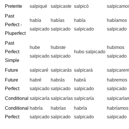
Preterite
salpiqué
salpicaste
salpicó
salpicamo
Past
había
habías
había
habíamos
Perfect -
salpicado
salpicado
salpicado
salpicado
Pluperfect
Past
hube
hubiste
hubimos
Perfect
hubo salpicado
salpicado
salpicado
salpicado
Simple
Future
salpicaré
salpicarás
salpicará
salpicare
Future
habré
habrás
habrá
habremos
Perfect
salpicado
salpicado
salpicado
salpicado
Conditional
salpicaría
salpicarías
salpicaría
salpicaría
Conditional
habría
habrías
habría
habríamos
Perfect
salpicado
salpicado
salpicado
salpicado