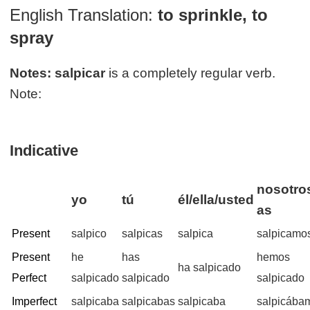
English Translation:
to sprinkle, to
spray
Notes:
salpicar
is a completely regular verb.
Note:
Indicative
nosotros
yo
tú
él/ella/usted
as
Present
salpico
salpicas
salpica
salpicamo
Present
he
has
hemos
ha salpicado
Perfect
salpicado
salpicado
salpicado
Imperfect
salpicaba
salpicabas
salpicaba
salpicába