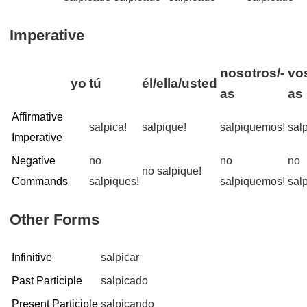
Imperative
nosotros/-
vo
yo
tú
él/ella/usted
as
as
Affirmative
salpica!
salpique!
salpiquemos!
sal
Imperative
Negative
no
no
no
no salpique!
Commands
salpiques!
salpiquemos!
sal
Other Forms
Infinitive
salpicar
Past Participle
salpicado
Present Participle
salpicando