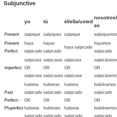
Subjunctive
nosotros/
yo
tú
él/ella/usted
as
Present
salpique
salpiques
salpique
salpiquemo
Present
haya
hayas
hayamos
haya salpicado
Perfect
salpicado
salpicado
salpicado
salpicara
salpicaras
salpicara
salpicáramo
Imperfect
OR
OR
OR
OR
salpicase
salpicases
salpicase
salpicásem
hubiera
hubieras
hubiera
hubiéramos
Past
salpicado
salpicado
salpicado
salpicado
Perfect -
OR
OR
OR
OR
Pluperfect
hubiese
hubieses
hubiese
hubiésemos
salpicado
salpicado
salpicado
salpicado