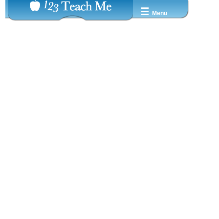
☰
Menu