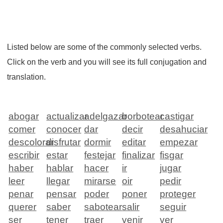
Listed below are some of the commonly selected verbs.
Click on the verb and you will see its full conjugation and
translation.
abogar
actualizar
adelgazar
borbotear
castigar
comer
conocer
dar
decir
desahuciar
descolorar
disfrutar
dormir
editar
empezar
escribir
estar
festejar
finalizar
fisgar
haber
hablar
hacer
ir
jugar
leer
llegar
mirarse
oir
pedir
penar
pensar
poder
poner
proteger
querer
saber
sabotear
salir
seguir
ser
tener
traer
venir
ver