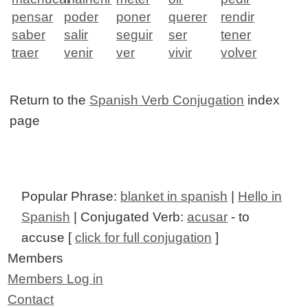
pensar
poder
poner
querer
rendir
saber
salir
seguir
ser
tener
traer
venir
ver
vivir
volver
Return to the
Spanish Verb Conjugation
index
page
Popular Phrase:
blanket in spanish
|
Hello in
Spanish
| Conjugated Verb:
acusar
- to
accuse [
click for full conjugation
]
Members
Members Log in
Contact