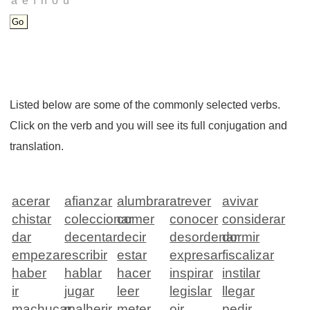
Listed below are some of the commonly selected verbs.
Click on the verb and you will see its full conjugation and
translation.
acerar
afianzar
alumbrar
atrever
avivar
chistar
coleccionar
comer
conocer
considerar
dar
decentar
decir
desordenar
dormir
empezar
escribir
estar
expresar
fiscalizar
haber
hablar
hacer
inspirar
instilar
ir
jugar
leer
legislar
llegar
machucar
malherir
meter
oir
pedir