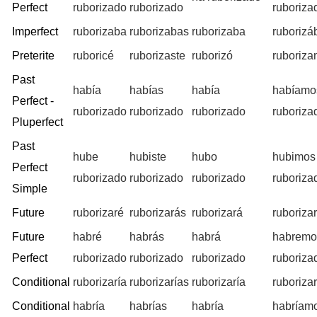
Perfect
ruborizado
ruborizado
ruboriza
Imperfect
ruborizaba
ruborizabas
ruborizaba
ruboriz
Preterite
ruboricé
ruborizaste
ruborizó
ruboriz
Past
había
habías
había
habíamo
Perfect -
ruborizado
ruborizado
ruborizado
ruboriza
Pluperfect
Past
hube
hubiste
hubo
hubimos
Perfect
ruborizado
ruborizado
ruborizado
ruboriza
Simple
Future
ruborizaré
ruborizarás
ruborizará
ruboriza
Future
habré
habrás
habrá
habremo
Perfect
ruborizado
ruborizado
ruborizado
ruboriza
Conditional
ruborizaría
ruborizarías
ruborizaría
ruboriza
Conditional
habría
habrías
habría
habríam