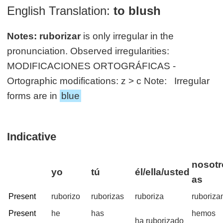
English Translation:
to blush
Notes:
ruborizar
is only irregular in the
pronunciation. Observed irregularities:
MODIFICACIONES ORTOGRÁFICAS -
Ortographic modifications: z > c Note: Irregular
forms are in
blue
Indicative
nosotr
yo
tú
él/ella/usted
as
Present
ruborizo
ruborizas
ruboriza
ruboriz
Present
he
has
hemos
ha ruborizado