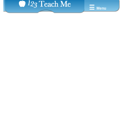
☰
Menu