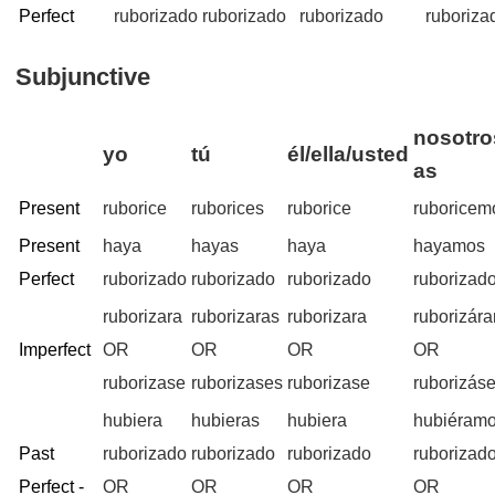
Perfect
ruborizado
ruborizado
ruborizado
ruboriza
Subjunctive
nosotro
yo
tú
él/ella/usted
as
Present
ruborice
ruborices
ruborice
ruboricem
Present
haya
hayas
haya
hayamos
Perfect
ruborizado
ruborizado
ruborizado
ruborizad
ruborizara
ruborizaras
ruborizara
ruborizár
Imperfect
OR
OR
OR
OR
ruborizase
ruborizases
ruborizase
ruborizás
hubiera
hubieras
hubiera
hubiéram
Past
ruborizado
ruborizado
ruborizado
ruborizad
Perfect -
OR
OR
OR
OR