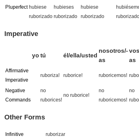
Pluperfect
hubiese
hubieses
hubiese
hubiésem
ruborizado
ruborizado
ruborizado
ruborizad
Imperative
nosotros/-
vos
yo
tú
él/ella/usted
as
as
Affirmative
ruboriza!
ruborice!
ruboricemos!
rubo
Imperative
Negative
no
no
no
no ruborice!
Commands
ruborices!
ruboricemos!
rubo
Other Forms
Infinitive
ruborizar