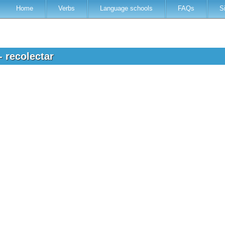
Home
Verbs
Language schools
FAQs
S
- recolectar