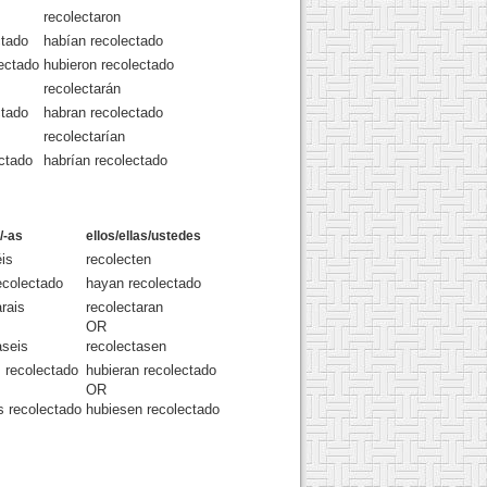
recolectaron
ctado
habían recolectado
lectado
hubieron recolectado
recolectarán
ctado
habran recolectado
recolectarían
ectado
habrían recolectado
/-as
ellos/ellas/ustedes
éis
recolecten
ecolectado
hayan recolectado
arais
recolectaran
OR
aseis
recolectasen
s recolectado
hubieran recolectado
OR
s recolectado
hubiesen recolectado