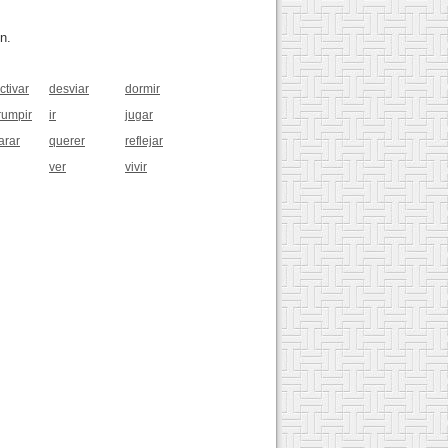
n.
ctivar
desviar
dormir
rumpir
ir
jugar
arar
querer
reflejar
ver
vivir