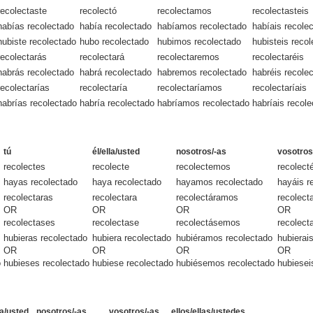
recolectaste
recolectó
recolectamos
recolectasteis
habías recolectado
había recolectado
habíamos recolectado
habíais recole
hubiste recolectado
hubo recolectado
hubimos recolectado
hubisteis reco
recolectarás
recolectará
recolectaremos
recolectaréis
habrás recolectado
habrá recolectado
habremos recolectado
habréis recole
recolectarías
recolectaría
recolectaríamos
recolectaríais
habrías recolectado
habría recolectado
habríamos recolectado
habríais recol
tú
él/ella/usted
nosotros/-as
vosotros
recolectes
recolecte
recolectemos
recolect
hayas recolectado
haya recolectado
hayamos recolectado
hayáis r
recolectaras
recolectara
recolectáramos
recolect
OR
OR
OR
OR
recolectases
recolectase
recolectásemos
recolect
hubieras recolectado
hubiera recolectado
hubiéramos recolectado
hubierai
OR
OR
OR
OR
o
hubieses recolectado
hubiese recolectado
hubiésemos recolectado
hubiesei
la/usted
nosotros/-as
vosotros/-as
ellos/ellas/ustedes