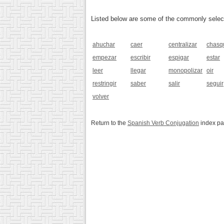
Listed below are some of the commonly selected
ahuchar
caer
centralizar
chasq
empezar
escribir
espigar
estar
leer
llegar
monopolizar
oir
restringir
saber
salir
seguir
volver
Return to the
Spanish Verb Conjugation
index p