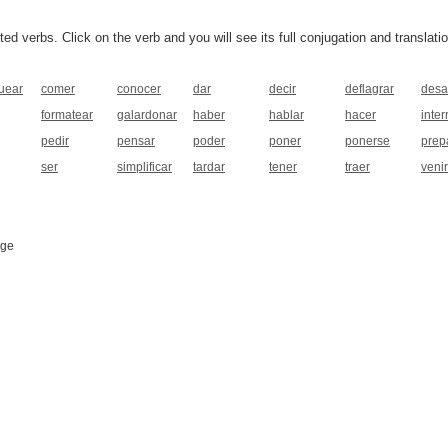
 verbs. Click on the verb and you will see its full conjugation and translatio
uear
comer
conocer
dar
decir
deflagrar
desa
formatear
galardonar
haber
hablar
hacer
inter
pedir
pensar
poder
poner
ponerse
prep
ser
simplificar
tardar
tener
traer
venir
age