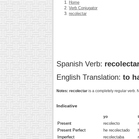
Home
Verb Conjugator
recolectar
Spanish Verb:
recolecta
English Translation:
to h
Notes:
recolectar
is a completely regular verb. 
Indicative
yo
Present
recolecto
Present Perfect
he recolectado
Imperfect
recolectaba