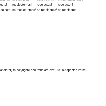
lecte!
recolectemos!
recolectad!
recolecten!
ecolecte!
no recolectemos!
no recolectéis!
no recolecten!
anslator) to conjugate and translate over 10,000 spanish verbs.