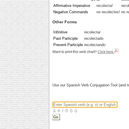
Affirmative Imperative
recolecta!
reco
Negative Commands
no recolectes!
no r
Other Forms
Infinitive
recolectar
Past Participle
recolectado
Present Participle
recolectando
Want to print this verb chart?
Click here
Use our Spanish Verb Conjugation Tool (and tr