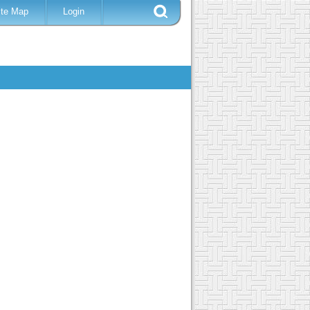
ite Map
Login