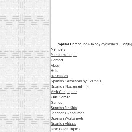
Popular Phrase:
how to say eyelashes
| Conjug
Members
Members Log in
Contact
About
Help
Resources
Spanish Sentences by Example
Spanish Placement Test
Verb Conjugator
Kids Corner
Games
Spanish for Kids
Teacher's Resources
Spanish Worksheets
Spanish Videos
Discussion Topics