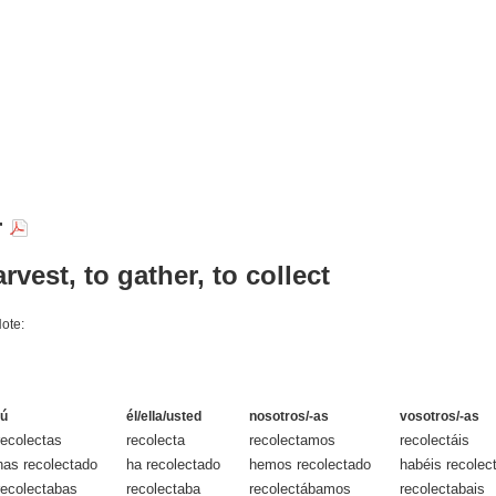
r
arvest, to gather, to collect
Note:
tú
él/ella/usted
nosotros/-as
vosotros/-as
recolectas
recolecta
recolectamos
recolectáis
has recolectado
ha recolectado
hemos recolectado
habéis recolec
recolectabas
recolectaba
recolectábamos
recolectabais