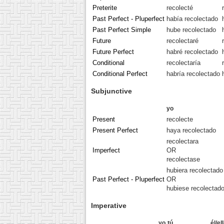
Preterite
recolecté
Past Perfect - Pluperfect
había recolectado
Past Perfect Simple
hube recolectado
Future
recolectaré
Future Perfect
habré recolectado
Conditional
recolectaría
Conditional Perfect
habría recolectado
Subjunctive
yo
Present
recolecte
Present Perfect
haya recolectado
recolectara
Imperfect
OR
recolectase
hubiera recolectado
Past Perfect - Pluperfect
OR
hubiese recolectad
Imperative
yo
tú
él/el