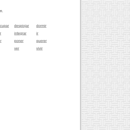
n.
cupar
despiojar
dormir
r
integrar
ir
r
poner
querer
ver
vivir