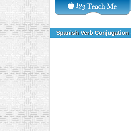
Spanish Verb Conjugation 