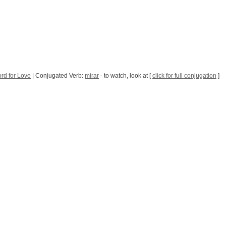
rd for Love
| Conjugated Verb:
mirar
- to watch, look at [
click for full conjugation
]