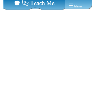
☰
Menu