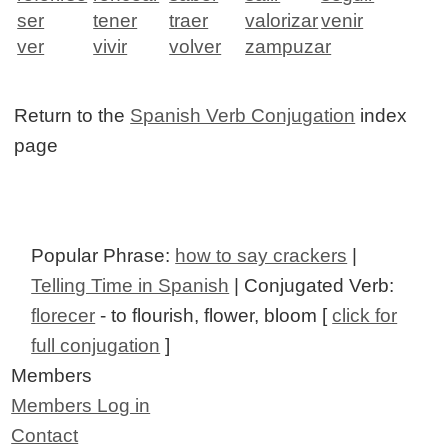
ser
tener
traer
valorizar
venir
ver
vivir
volver
zampuzar
Return to the
Spanish Verb Conjugation
index
page
Popular Phrase:
how to say crackers
|
Telling Time in Spanish
| Conjugated Verb:
florecer
- to flourish, flower, bloom [
click for
full conjugation
]
Members
Members Log in
Contact