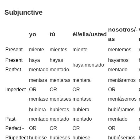
Subjunctive
nosotros/-
yo
tú
él/ella/usted
as
Present
miente
mientes
miente
mentemos
Present
haya
hayas
hayamos
haya mentado
Perfect
mentado
mentado
mentado
mentara
mentaras
mentara
mentáramos
Imperfect
OR
OR
OR
OR
mentase
mentases
mentase
mentásemos
hubiera
hubieras
hubiera
hubiéramos
Past
mentado
mentado
mentado
mentado
Perfect -
OR
OR
OR
OR
Pluperfect
hubiese
hubieses
hubiese
hubiésemos