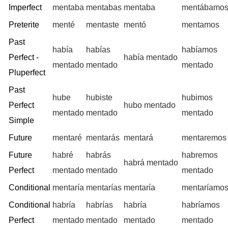
Imperfect
mentaba
mentabas
mentaba
mentábamo
Preterite
menté
mentaste
mentó
mentamos
Past
había
habías
habíamos
Perfect -
había mentado
mentado
mentado
mentado
Pluperfect
Past
hube
hubiste
hubimos
Perfect
hubo mentado
mentado
mentado
mentado
Simple
Future
mentaré
mentarás
mentará
mentaremos
Future
habré
habrás
habremos
habrá mentado
Perfect
mentado
mentado
mentado
Conditional
mentaría
mentarías
mentaría
mentaríamo
Conditional
habría
habrías
habría
habríamos
Perfect
mentado
mentado
mentado
mentado