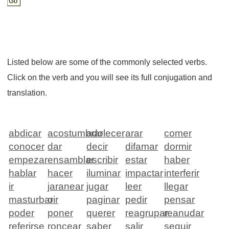
Listed below are some of the commonly selected verbs.
Click on the verb and you will see its full conjugation and
translation.
abdicar
acostumbrar
adolecer
arar
comer
conocer
dar
decir
difamar
dormir
empezar
ensamblar
escribir
estar
haber
hablar
hacer
iluminar
impactar
interferir
ir
jaranear
jugar
leer
llegar
masturbar
oir
paginar
pedir
pensar
poder
poner
querer
reagrupar
reanudar
referirse
roncear
saber
salir
seguir