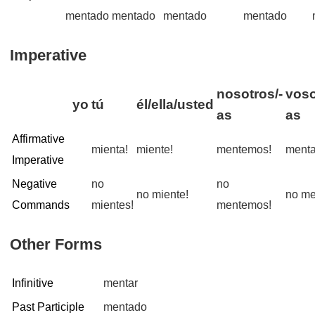
mentado
mentado
mentado
mentado
Imperative
nosotros/-
voso
yo
tú
él/ella/usted
as
as
Affirmative
mienta!
miente!
mentemos!
menta
Imperative
Negative
no
no
no miente!
no me
Commands
mientes!
mentemos!
Other Forms
Infinitive
mentar
Past Participle
mentado