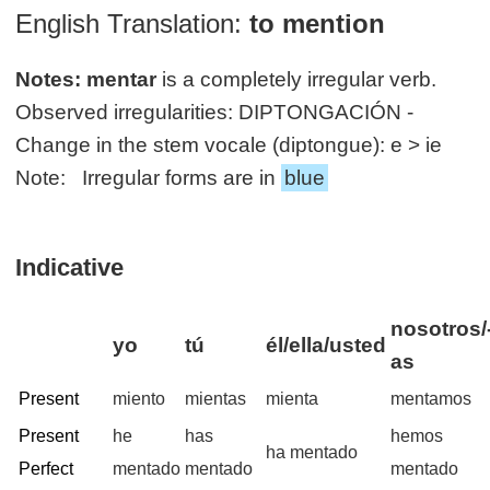
English Translation:
to mention
Notes:
mentar
is a completely irregular verb.
Observed irregularities: DIPTONGACIÓN -
Change in the stem vocale (diptongue): e > ie
Note: Irregular forms are in
blue
Indicative
nosotros/
yo
tú
él/ella/usted
as
Present
miento
mientas
mienta
mentamos
Present
he
has
hemos
ha mentado
Perfect
mentado
mentado
mentado