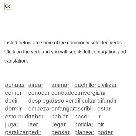
Listed below are some of the commonly selected verbs.
Click on the verb and you will see its full conjugation and
translation.
achatar
airear
animar
bachiller
civilizar
comer
conocer
contradecir
convergir
dar
decir
desplegarse
devolver
dificultar
difundir
dormir
empezar
enfangar
escribir
estar
estornudar
haber
hablar
hacer
ir
jugar
leer
llegar
noticiar
oir
paralizar
pedir
pensar
planear
poder