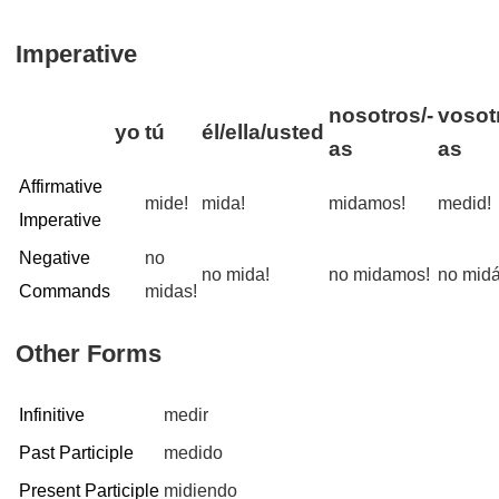
Imperative
nosotros/-
vosot
yo
tú
él/ella/usted
as
as
Affirmative
mide!
mida!
midamos!
medid!
Imperative
Negative
no
no mida!
no midamos!
no midá
Commands
midas!
Other Forms
Infinitive
medir
Past Participle
medido
Present Participle
midiendo