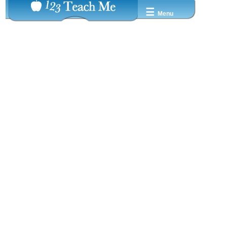
☰
Menu