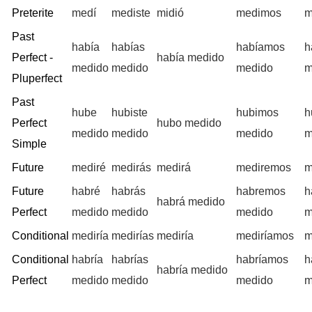
Preterite
medí
mediste
midió
medimos
m
Past
había
habías
habíamos
h
Perfect -
había medido
medido
medido
medido
m
Pluperfect
Past
hube
hubiste
hubimos
h
Perfect
hubo medido
medido
medido
medido
m
Simple
Future
mediré
medirás
medirá
mediremos
m
Future
habré
habrás
habremos
h
habrá medido
Perfect
medido
medido
medido
m
Conditional
mediría
medirías
mediría
mediríamos
m
Conditional
habría
habrías
habríamos
h
habría medido
Perfect
medido
medido
medido
m