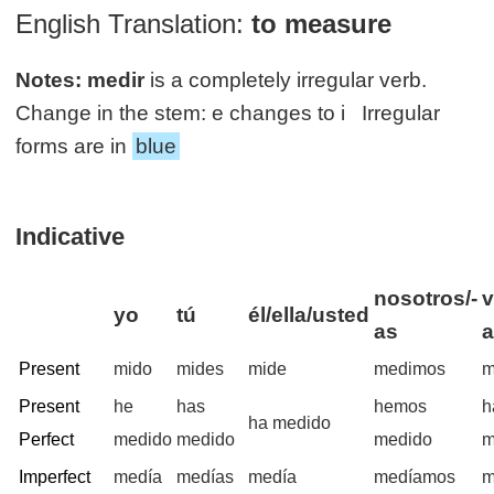
English Translation:
to measure
Notes:
medir
is a completely irregular verb.
Change in the stem: e changes to i Irregular
forms are in
blue
Indicative
nosotros/-
v
yo
tú
él/ella/usted
as
Present
mido
mides
mide
medimos
m
Present
he
has
hemos
h
ha medido
Perfect
medido
medido
medido
m
Imperfect
medía
medías
medía
medíamos
m