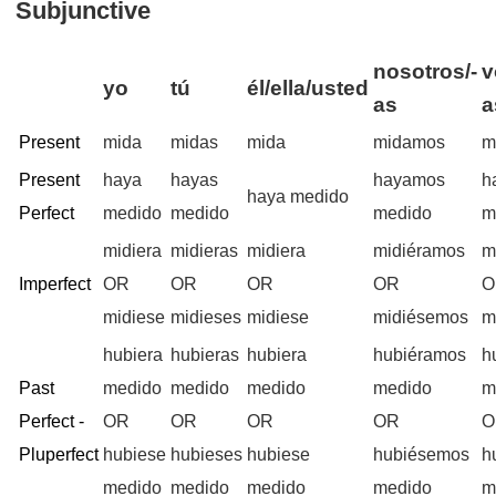
Subjunctive
nosotros/-
v
yo
tú
él/ella/usted
as
a
Present
mida
midas
mida
midamos
m
Present
haya
hayas
hayamos
h
haya medido
Perfect
medido
medido
medido
m
midiera
midieras
midiera
midiéramos
m
Imperfect
OR
OR
OR
OR
O
midiese
midieses
midiese
midiésemos
m
hubiera
hubieras
hubiera
hubiéramos
h
Past
medido
medido
medido
medido
m
Perfect -
OR
OR
OR
OR
O
Pluperfect
hubiese
hubieses
hubiese
hubiésemos
h
medido
medido
medido
medido
m