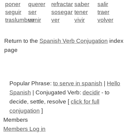
poner
querer
refractar
saber
salir
seguir
ser
sosegar
tener
traer
traslumbrar
venir
ver
vivir
volver
Return to the
Spanish Verb Conjugation
index
page
Popular Phrase:
to serve in spanish
|
Hello
Spanish
| Conjugated Verb:
decidir
- to
decide, settle, resolve [
click for full
conjugation
]
Members
Members Log in