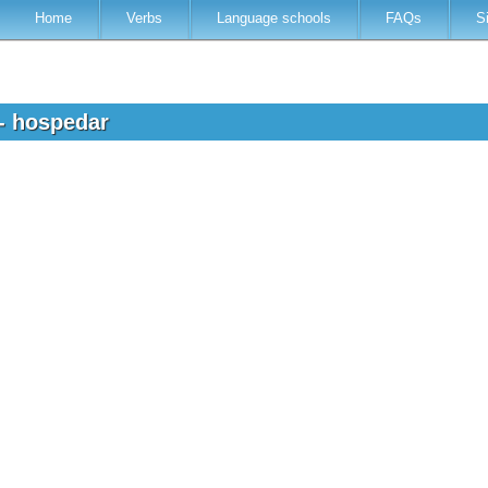
Home
Verbs
Language schools
FAQs
S
 - hospedar