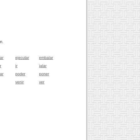
n.
ar
ejecutar
embalar
r
ir
jalar
ar
poder
poner
venir
ver