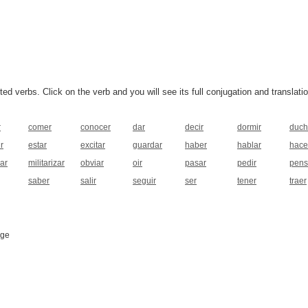
 verbs. Click on the verb and you will see its full conjugation and translatio
r
comer
conocer
dar
decir
dormir
duch
r
estar
excitar
guardar
haber
hablar
hace
nar
militarizar
obviar
oir
pasar
pedir
pens
saber
salir
seguir
ser
tener
traer
age