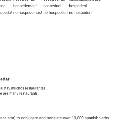
ede!
hospedemos!
hospedad!
hospeden!
ospede!
no hospedemos!
no hospedéis!
no hospeden!
edar'
ual hay muchos restaurantes.
ere are many restaurants.
anslator) to conjugate and translate over 10,000 spanish verbs.