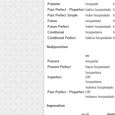
Preterite
hospedé
h
Past Perfect - Pluperfect
había hospedado
h
Past Perfect Simple
hube hospedado
h
Future
hospedaré
h
Future Perfect
habré hospedado
h
Conditional
hospedaría
h
Conditional Perfect
habría hospedado
h
Subjunctive
yo
Present
hospede
Present Perfect
haya hospedado
hospedara
Imperfect
OR
hospedase
hubiera hospedado
Past Perfect - Pluperfect
OR
hubiese hospedado
Imperative
yo
tú
él/el