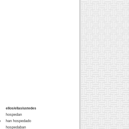
ellos/ellas/ustedes
hospedan
o
han hospedado
hospedaban