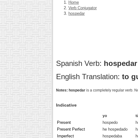
Home
Verb Conjugator
hospedar
Spanish Verb:
hospeda
English Translation:
to g
Notes:
hospedar
is a completely regular verb. N
Indicative
yo
t
Present
hospedo
h
Present Perfect
he hospedado
h
Imperfect
hospedaba
h