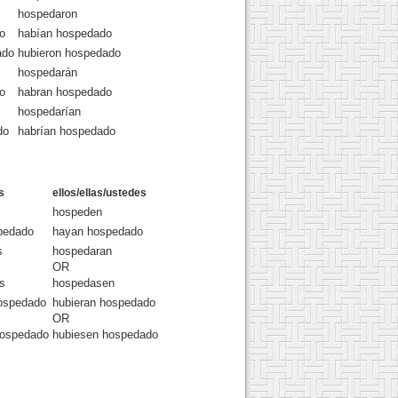
hospedaron
o
habían hospedado
ado
hubieron hospedado
hospedarán
o
habran hospedado
hospedarían
do
habrían hospedado
s
ellos/ellas/ustedes
hospeden
pedado
hayan hospedado
s
hospedaran
OR
s
hospedasen
hospedado
hubieran hospedado
OR
hospedado
hubiesen hospedado