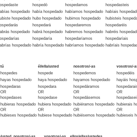
ospedaste
hospedó
hospedamos
hospedasteis
abías hospedado
había hospedado
habíamos hospedado
habíais hospedad
ubiste hospedado
hubo hospedado
hubimos hospedado
hubisteis hosped
ospedarás
hospedará
hospedaremos
hospedaréis
abrás hospedado
habrá hospedado
habremos hospedado
habréis hospedad
ospedarías
hospedaría
hospedaríamos
hospedaríais
abrías hospedado
habría hospedado
habríamos hospedado
habríais hospeda
tú
él/ella/usted
nosotros/-as
vosotros/-a
hospedes
hospede
hospedemos
hospedéis
hayas hospedado
haya hospedado
hayamos hospedado
hayáis hos
hospedaras
hospedara
hospedáramos
hospedarai
OR
OR
OR
OR
hospedases
hospedase
hospedásemos
hospedasei
hubieras hospedado
hubiera hospedado
hubiéramos hospedado
hubierais 
OR
OR
OR
OR
hubieses hospedado
hubiese hospedado
hubiésemos hospedado
hubieseis 
la/usted
nosotros/-as
vosotros/-as
ellos/ellas/ustedes