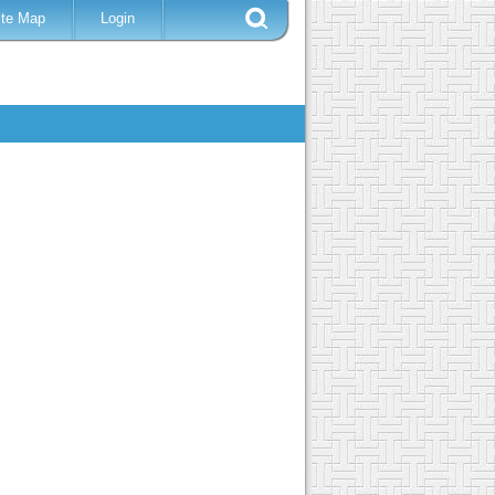
ite Map
Login