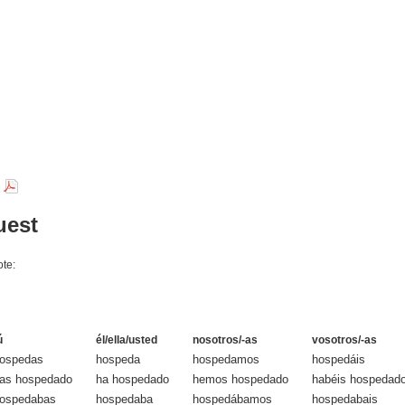
r
uest
ote:
ú
él/ella/usted
nosotros/-as
vosotros/-as
ospedas
hospeda
hospedamos
hospedáis
as hospedado
ha hospedado
hemos hospedado
habéis hospedad
ospedabas
hospedaba
hospedábamos
hospedabais