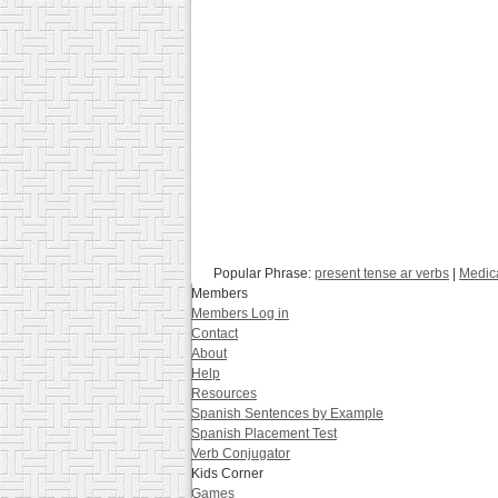
Popular Phrase:
present tense ar verbs
|
Medic
Members
Members Log in
Contact
About
Help
Resources
Spanish Sentences by Example
Spanish Placement Test
Verb Conjugator
Kids Corner
Games