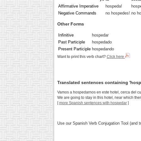
Affirmative Imperative
hospeda!
hosp
Negative Commands
no hospedes!
no h
Other Forms
Infinitive
hospedar
Past Participle
hospedado
Present Participle
hospedando
Want to print this verb chart?
Click here
Translated sentences containing 'hosp
Vamos a hospedarnos en este hotel, cerca del c
We are going to stay in this hotel, near which th
[
more Spanish sentences with hospedar
]
Use our Spanish Verb Conjugation Tool (and tr