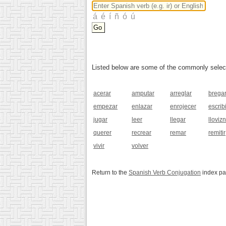
Listed below are some of the commonly selected
acerar
amputar
arreglar
brega
empezar
enlazar
enrojecer
escribi
jugar
leer
llegar
lloviz
querer
recrear
remar
remitir
vivir
volver
Return to the
Spanish Verb Conjugation
index p