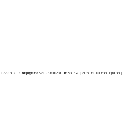
al Spanish
| Conjugated Verb:
satirizar
- to satirize [
click for full conjugation
]