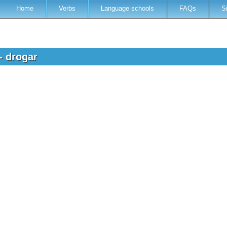
Home
Verbs
Language schools
FAQs
S
- drogar