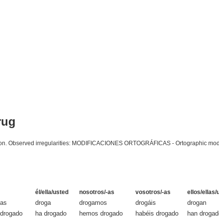
rug
ation. Observed irregularities: MODIFICACIONES ORTOGRÁFICAS - Ortographic modifi
él/ella/usted
nosotros/-as
vosotros/-as
ellos/ellas
gas
droga
drogamos
drogáis
drogan
 drogado
ha drogado
hemos drogado
habéis drogado
han drogad