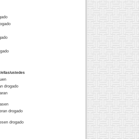
gado
rogado
gado
ogado
s/ellas/ustedes
guen
an drogado
aran
gasen
eran drogado
esen drogado