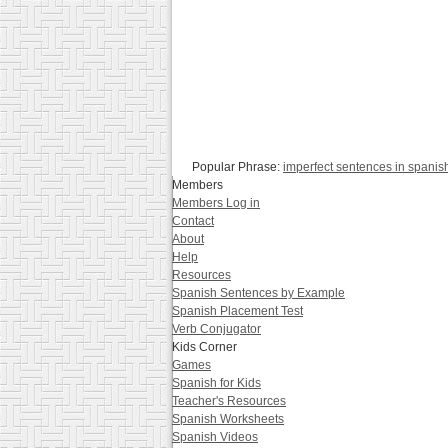
Popular Phrase:
imperfect sentences in spanis
Members
Members Log in
Contact
About
Help
Resources
Spanish Sentences by Example
Spanish Placement Test
Verb Conjugator
Kids Corner
Games
Spanish for Kids
Teacher's Resources
Spanish Worksheets
Spanish Videos