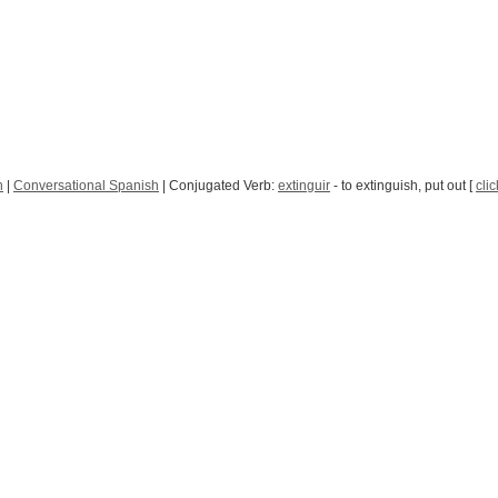
h
|
Conversational Spanish
| Conjugated Verb:
extinguir
- to extinguish, put out [
clic