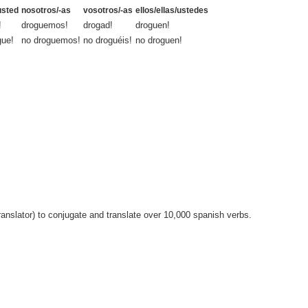
/usted
nosotros/-as
vosotros/-as
ellos/ellas/ustedes
!
droguemos!
drogad!
droguen!
gue!
no droguemos!
no droguéis!
no droguen!
anslator) to conjugate and translate over 10,000 spanish verbs.