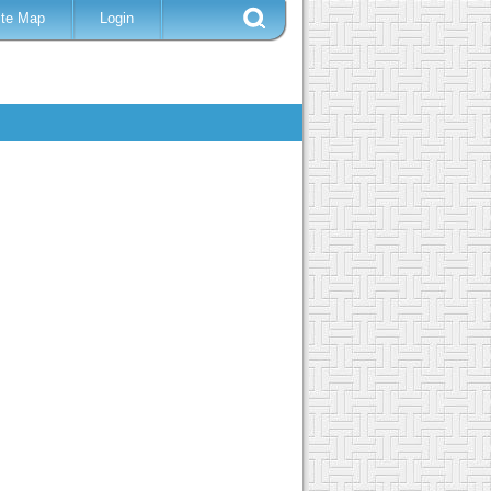
ite Map
Login