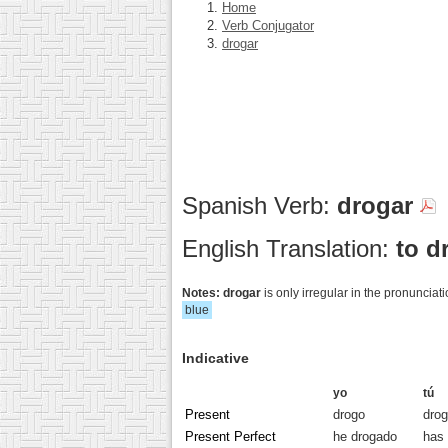
Home
Verb Conjugator
drogar
Spanish Verb:
drogar
English Translation:
to d
Notes:
drogar
is only irregular in the pronunci
blue
Indicative
yo
tú
Present
drogo
dro
Present Perfect
he drogado
has