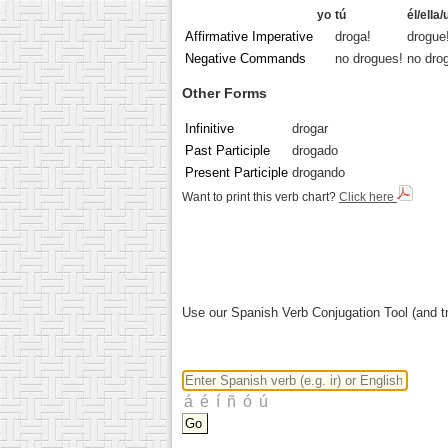
yo
tú
él/ella
Affirmative Imperative
droga!
drogue
Negative Commands
no drogues!
no dro
Other Forms
Infinitive
drogar
Past Participle
drogado
Present Participle
drogando
Want to print this verb chart?
Click here
Use our Spanish Verb Conjugation Tool (and tr