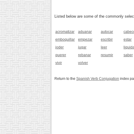
Listed below are some of the commonly selected
acromatizar
aduanar
autocar
cabec
emboquillar
empezar
escribir
estar
joder
jugar
leer
liquid
querer
rebanar
resumir
saber
vivir
volver
Return to the
Spanish Verb Conjugation
index p