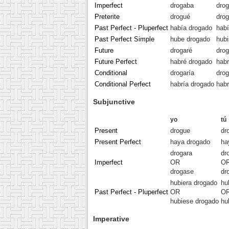
Imperfect
drogaba
dro
Preterite
drogué
drog
Past Perfect - Pluperfect
había drogado
hab
Past Perfect Simple
hube drogado
hubi
Future
drogaré
drog
Future Perfect
habré drogado
hab
Conditional
drogaría
drog
Conditional Perfect
habría drogado
habr
Subjunctive
yo
tú
Present
drogue
dr
Present Perfect
haya drogado
ha
drogara
dr
Imperfect
OR
O
drogase
dr
hubiera drogado
hu
Past Perfect - Pluperfect
OR
O
hubiese drogado
hu
Imperative