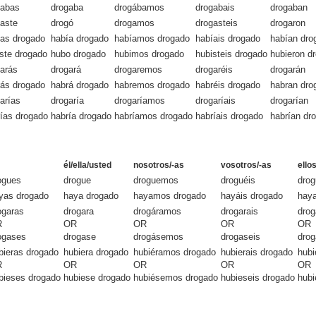
gabas
drogaba
drogábamos
drogabais
drogaban
aste
drogó
drogamos
drogasteis
drogaron
ías drogado
había drogado
habíamos drogado
habíais drogado
habían dro
ste drogado
hubo drogado
hubimos drogado
hubisteis drogado
hubieron d
arás
drogará
drogaremos
drogaréis
drogarán
rás drogado
habrá drogado
habremos drogado
habréis drogado
habran dro
arías
drogaría
drogaríamos
drogaríais
drogarían
ías drogado
habría drogado
habríamos drogado
habríais drogado
habrían dr
él/ella/usted
nosotros/-as
vosotros/-as
ello
ogues
drogue
droguemos
droguéis
dro
yas drogado
haya drogado
hayamos drogado
hayáis drogado
hay
ogaras
drogara
drogáramos
drogarais
drog
R
OR
OR
OR
OR
ogases
drogase
drogásemos
drogaseis
dro
bieras drogado
hubiera drogado
hubiéramos drogado
hubierais drogado
hubi
R
OR
OR
OR
OR
bieses drogado
hubiese drogado
hubiésemos drogado
hubieseis drogado
hubi