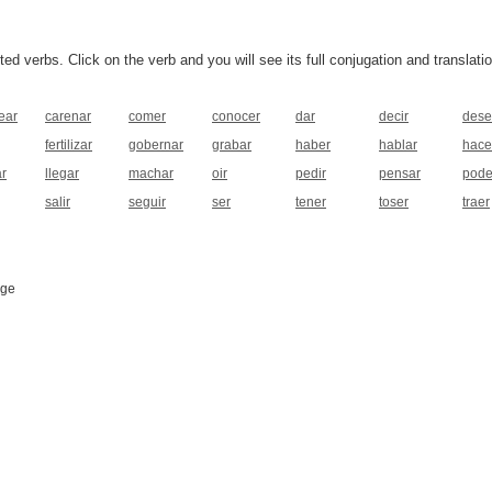
 verbs. Click on the verb and you will see its full conjugation and translatio
ear
carenar
comer
conocer
dar
decir
dese
fertilizar
gobernar
grabar
haber
hablar
hace
ar
llegar
machar
oir
pedir
pensar
pode
salir
seguir
ser
tener
toser
traer
age