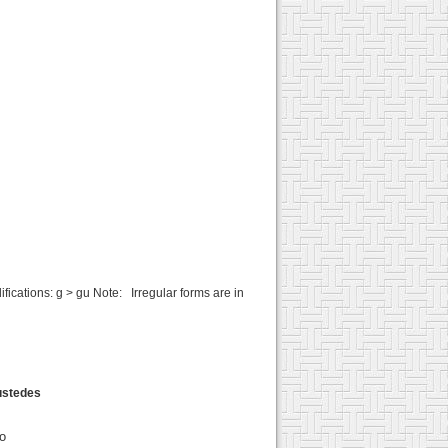
cations: g > gu Note: Irregular forms are in
/ustedes
o