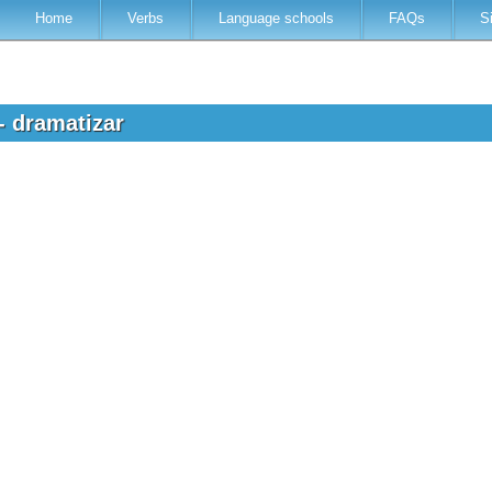
Home
Verbs
Language schools
FAQs
S
- dramatizar