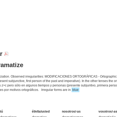
ar
ramatize
unciation. Observed irregularities: MODIFICACIONES ORTOGRÁFICAS - Ortographic mo
sent subjunctive, first person of the past and imperative). In the other tenses the o
 z>c pero sólo en algunos tiempos y personas (presente subjuntivo, primera persona
es por motivos ortográficos. Irregular forms are in
blue
tú
él/ella/usted
nosotros/-as
vosotros/-a