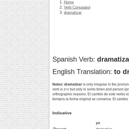
Home
Verb Conjugator
dramatizar
Spanish Verb:
dramatiz
English Translation:
to d
Notes:
dramatizar
is only irregular in the pron
verb is z>c but only in some times and person (pre
orthographic reasons. El cambio de este verbo es
tiempos la forma original se conserva. El cambio 
Indicative
yo