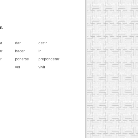
n.
ar
dar
decir
ar
hacer
ir
r
ponerse
preponderar
ver
vivir