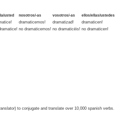
lla/usted
nosotros/-as
vosotros/-as
ellos/ellas/ustedes
matice!
dramaticemos!
dramatizad!
dramaticen!
dramatice!
no dramaticemos!
no dramaticéis!
no dramaticen!
anslator) to conjugate and translate over 10,000 spanish verbs.