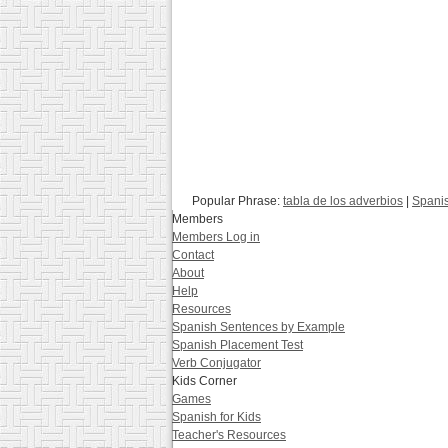
Popular Phrase:
tabla de los adverbios
|
Spanis
Members
Members Log in
Contact
About
Help
Resources
Spanish Sentences by Example
Spanish Placement Test
Verb Conjugator
Kids Corner
Games
Spanish for Kids
Teacher's Resources