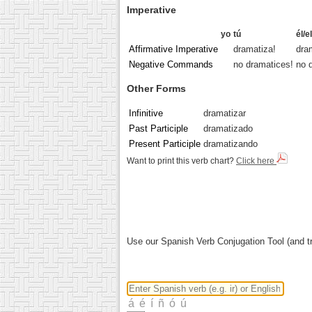
Imperative
yo
tú
él/e
Affirmative Imperative
dramatiza!
dra
Negative Commands
no dramatices!
no 
Other Forms
Infinitive
dramatizar
Past Participle
dramatizado
Present Participle
dramatizando
Want to print this verb chart?
Click here
Use our Spanish Verb Conjugation Tool (and tr