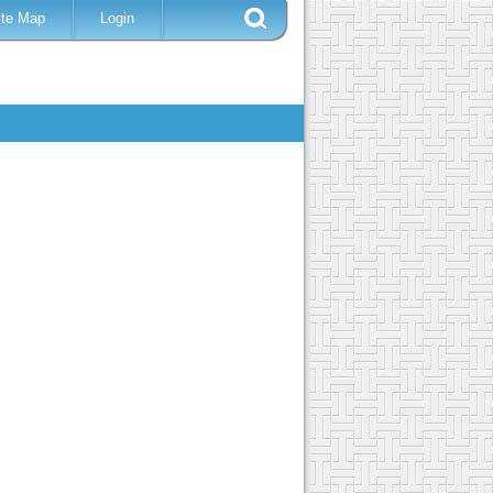
ite Map
Login