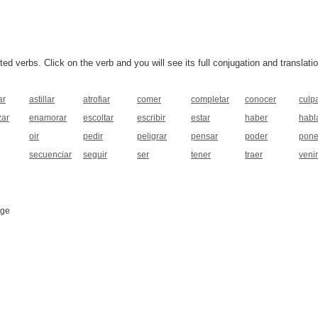
 verbs. Click on the verb and you will see its full conjugation and translatio
ar
astillar
atrofiar
comer
completar
conocer
culp
ar
enamorar
escoltar
escribir
estar
haber
habl
oir
pedir
peligrar
pensar
poder
pone
secuenciar
seguir
ser
tener
traer
venir
age