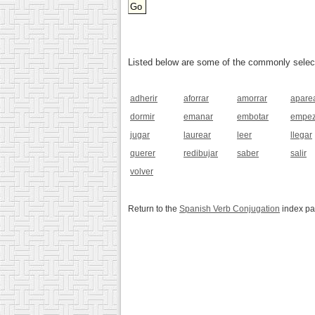
Listed below are some of the commonly selected
adherir
aforrar
amorrar
apare
dormir
emanar
embotar
empez
jugar
laurear
leer
llegar
querer
redibujar
saber
salir
volver
Return to the
Spanish Verb Conjugation
index p