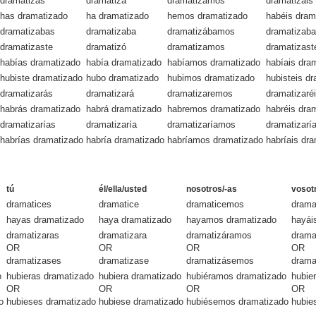
dramatizas
dramatiza
dramatizamos
dramatizáis
has dramatizado
ha dramatizado
hemos dramatizado
habéis dram
dramatizabas
dramatizaba
dramatizábamos
dramatizaba
dramatizaste
dramatizó
dramatizamos
dramatizast
habías dramatizado
había dramatizado
habíamos dramatizado
habíais dra
hubiste dramatizado
hubo dramatizado
hubimos dramatizado
hubisteis d
dramatizarás
dramatizará
dramatizaremos
dramatizaré
habrás dramatizado
habrá dramatizado
habremos dramatizado
habréis dra
dramatizarías
dramatizaría
dramatizaríamos
dramatizaría
habrías dramatizado
habría dramatizado
habríamos dramatizado
habríais dr
tú
él/ella/usted
nosotros/-as
vosot
dramatices
dramatice
dramaticemos
drama
hayas dramatizado
haya dramatizado
hayamos dramatizado
hayái
dramatizaras
dramatizara
dramatizáramos
drama
OR
OR
OR
OR
dramatizases
dramatizase
dramatizásemos
drama
o
hubieras dramatizado
hubiera dramatizado
hubiéramos dramatizado
hubie
OR
OR
OR
OR
o
hubieses dramatizado
hubiese dramatizado
hubiésemos dramatizado
hubie