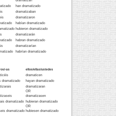
dramatizan
atizado
han dramatizado
is
dramatizaban
eis
dramatizaron
matizado
habían dramatizado
ramatizado
hubieron dramatizado
is
dramatizarán
matizado
habran dramatizado
is
dramatizarían
amatizado
habrían dramatizado
ros/-as
ellos/ellas/ustedes
ticéis
dramaticen
s dramatizado
hayan dramatizado
tizarais
dramatizaran
OR
tizaseis
dramatizasen
rais dramatizado
hubieran dramatizado
OR
seis dramatizado
hubiesen dramatizado