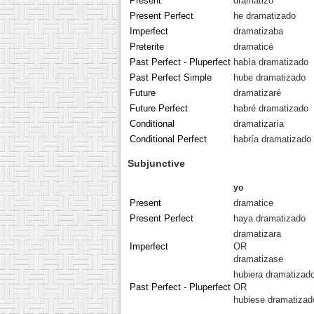
Present
dramatizo
Present Perfect
he dramatizado
Imperfect
dramatizaba
Preterite
dramaticé
Past Perfect - Pluperfect
había dramatizado
Past Perfect Simple
hube dramatizado
Future
dramatizaré
Future Perfect
habré dramatizado
Conditional
dramatizaría
Conditional Perfect
habría dramatizado
Subjunctive
yo
Present
dramatice
Present Perfect
haya dramatizado
dramatizara
Imperfect
OR
dramatizase
hubiera dramatizad
Past Perfect - Pluperfect
OR
hubiese dramatizad