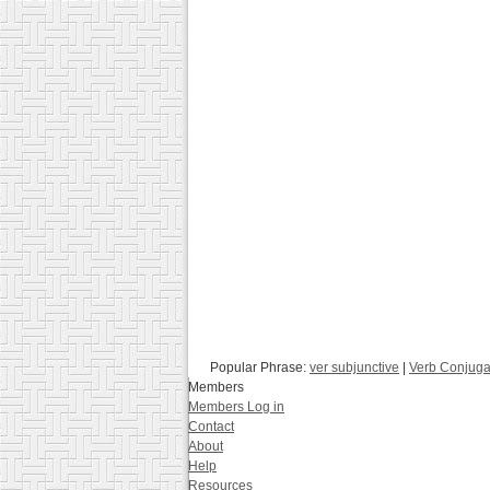
Popular Phrase:
ver subjunctive
|
Verb Conjuga
Members
Members Log in
Contact
About
Help
Resources