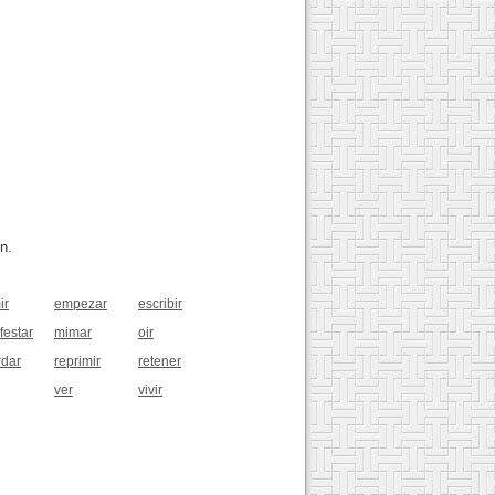
n.
ir
empezar
escribir
festar
mimar
oir
rdar
reprimir
retener
ver
vivir