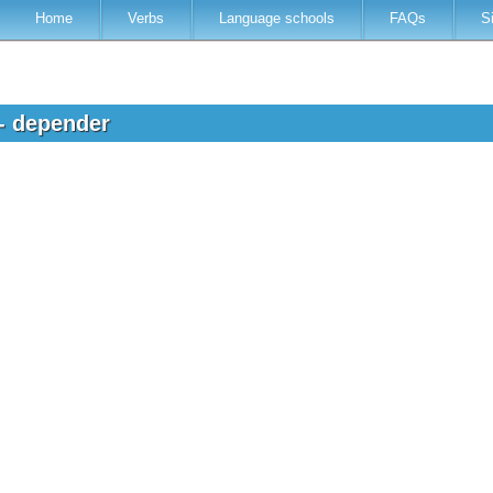
Home
Verbs
Language schools
FAQs
S
 - depender