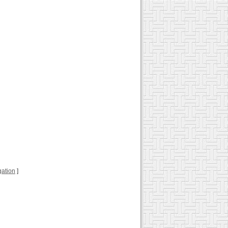
ugation
]