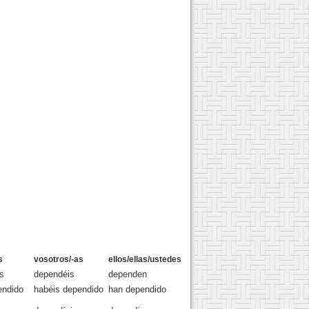
s
vosotros/-as
ellos/ellas/ustedes
s
dependéis
dependen
ndido
habéis dependido
han dependido