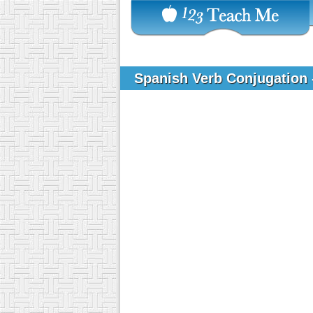
Spanish Verb Conjugation