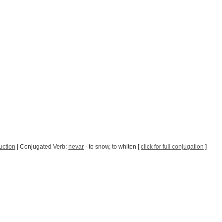
uction
| Conjugated Verb:
nevar
- to snow, to whiten [
click for full conjugation
]