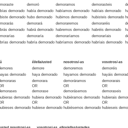
moraste
demoró
demoramos
demorasteis
d
bías demorado
había demorado
habíamos demorado
habíais demorado
h
biste demorado
hubo demorado
hubimos demorado
hubisteis demorado
h
morarás
demorará
demoraremos
demoraréis
d
brás demorado
habrá demorado
habremos demorado
habréis demorado
h
morarías
demoraría
demoraríamos
demoraríais
d
brías demorado
habría demorado
habríamos demorado
habríais demorado
h
tú
él/ella/usted
nosotros/-as
vosotros/-as
demores
demore
demoremos
demoréis
hayas demorado
haya demorado
hayamos demorado
hayáis demora
demoraras
demorara
demoráramos
demorarais
OR
OR
OR
OR
demorases
demorase
demorásemos
demoraseis
hubieras demorado
hubiera demorado
hubiéramos demorado
hubierais demo
OR
OR
OR
OR
hubieses demorado
hubiese demorado
hubiésemos demorado
hubieseis demo
/usted
nosotros/-as
vosotros/-as
ellos/ellas/ustedes