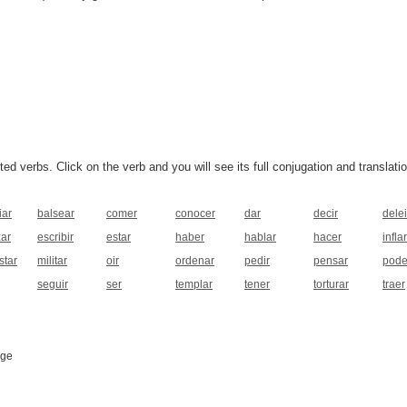
 verbs. Click on the verb and you will see its full conjugation and translatio
iar
balsear
comer
conocer
dar
decir
delei
zar
escribir
estar
haber
hablar
hacer
inflar
star
militar
oir
ordenar
pedir
pensar
pode
seguir
ser
templar
tener
torturar
traer
age