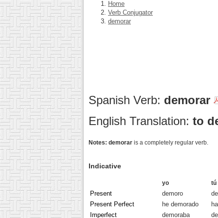
Home
Verb Conjugator
demorar
Spanish Verb:
demorar
English Translation:
to de
Notes:
demorar
is a completely regular verb.
Indicative
yo
tú
Present
demoro
d
Present Perfect
he demorado
ha
Imperfect
demoraba
d