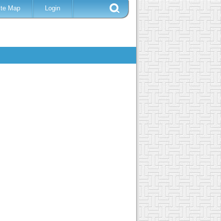
ite Map
Login