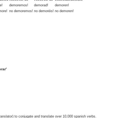
e!
demoremos!
demorad!
demoren!
more!
no demoremos!
no demoréis!
no demoren!
rar'
anslator) to conjugate and translate over 10,000 spanish verbs.