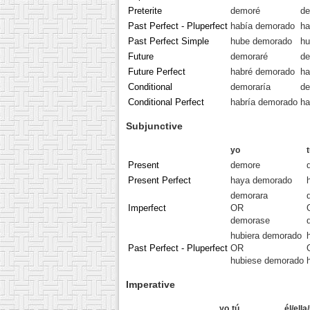
Preterite
demoré
de
Past Perfect - Pluperfect
había demorado
ha
Past Perfect Simple
hube demorado
hu
Future
demoraré
de
Future Perfect
habré demorado
ha
Conditional
demoraría
de
Conditional Perfect
habría demorado
ha
Subjunctive
yo
Present
demore
Present Perfect
haya demorado
demorara
Imperfect
OR
demorase
hubiera demorado
Past Perfect - Pluperfect
OR
hubiese demorado
Imperative
yo
tú
él/ella