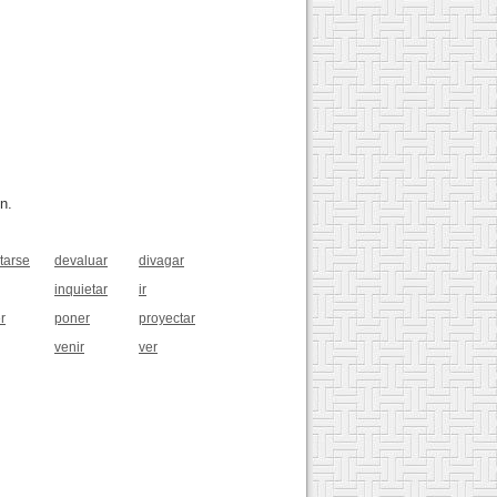
n.
tarse
devaluar
divagar
inquietar
ir
r
poner
proyectar
venir
ver