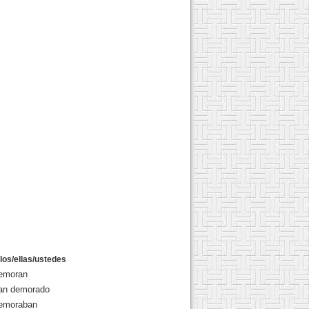
llos/ellas/ustedes
emoran
an demorado
emoraban