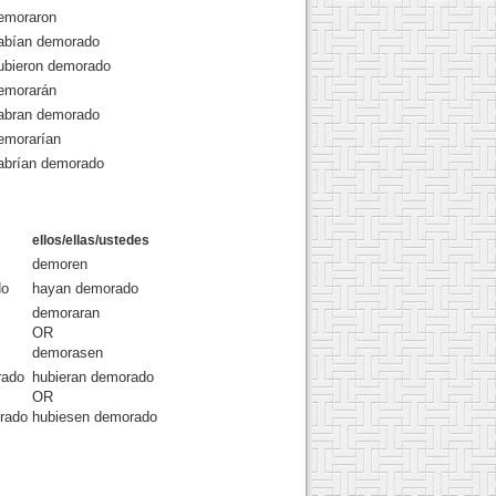
emoraron
abían demorado
ubieron demorado
emorarán
abran demorado
emorarían
abrían demorado
ellos/ellas/ustedes
demoren
do
hayan demorado
demoraran
OR
demorasen
rado
hubieran demorado
OR
rado
hubiesen demorado