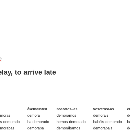
lay, to arrive late
él/ella/usted
nosotros/-as
vosotros/-as
e
emoras
demora
demoramos
demoráis
d
s demorado
ha demorado
hemos demorado
habéis demorado
h
emorabas
demoraba
demorábamos
demorabais
d