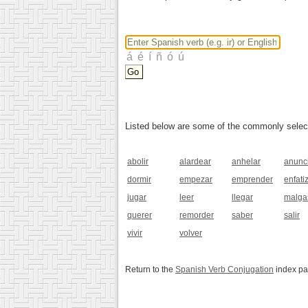
Listed below are some of the commonly selected
abolir
alardear
anhelar
anunc
dormir
empezar
emprender
enfati
jugar
leer
llegar
malga
querer
remorder
saber
salir
vivir
volver
Return to the
Spanish Verb Conjugation
index p