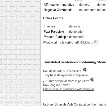
Affirmative Imperative
demora!
demor
Negative Commands
no demores!
no de
Other Forms
Infinitive
demorar
Past Participle
demorado
Present Participle
demorando
Want to print this verb chart?
Click here
Translated sentences containing 'demo
Han demorado su aceptación.
They have delayed his acceptance.
¿Cuanto tiempo demoró la prueba?
How long did it take?
[
more Spanish sentences with demorar
]
Use our Spanish Verb Conjugation Tool (and tr