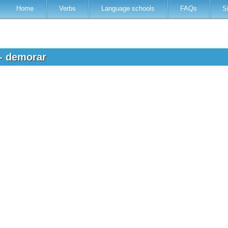
Home
Verbs
Language schools
FAQs
S
 - demorar