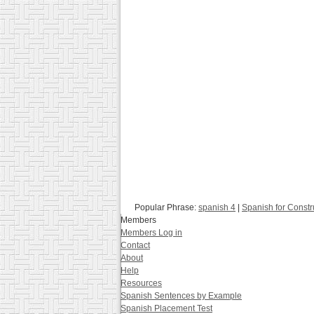
Popular Phrase:
spanish 4
|
Spanish for Constr
Members
Members Log in
Contact
About
Help
Resources
Spanish Sentences by Example
Spanish Placement Test