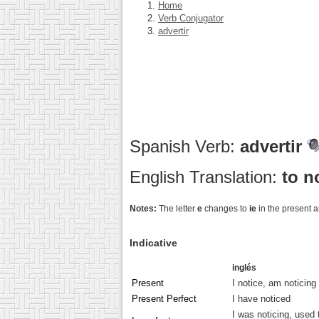
Home
Verb Conjugator
advertir
Spanish Verb:
advertir
English Translation:
to n
Notes:
The letter
e
changes to
ie
in the present 
Indicative
inglés
Present
I notice, am noticing
Present Perfect
I have noticed
I was noticing, used 