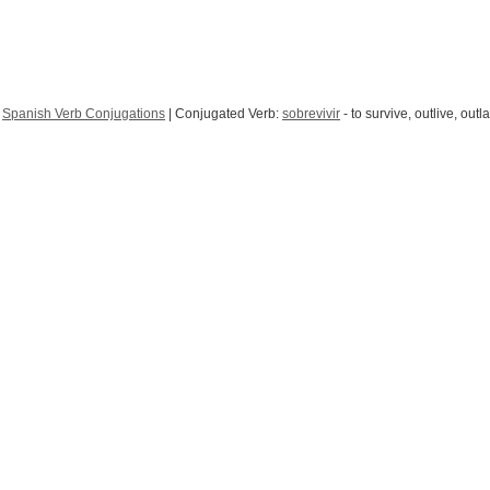
|
Spanish Verb Conjugations
| Conjugated Verb:
sobrevivir
- to survive, outlive, outla