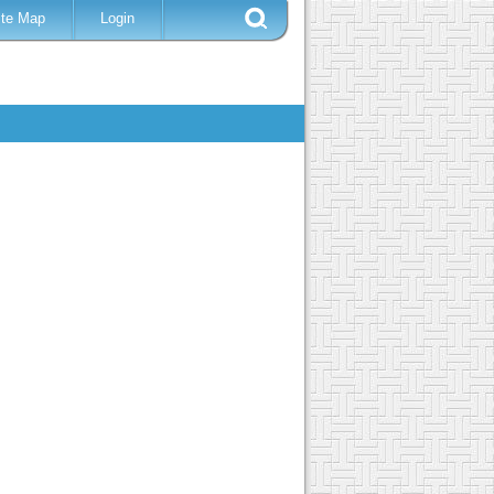
ite Map
Login