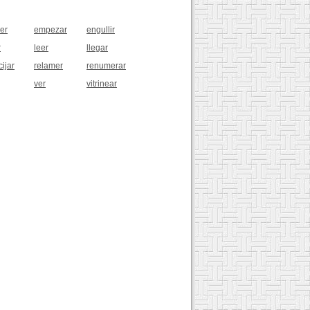
cer
empezar
engullir
r
leer
llegar
ijar
relamer
renumerar
ver
vitrinear