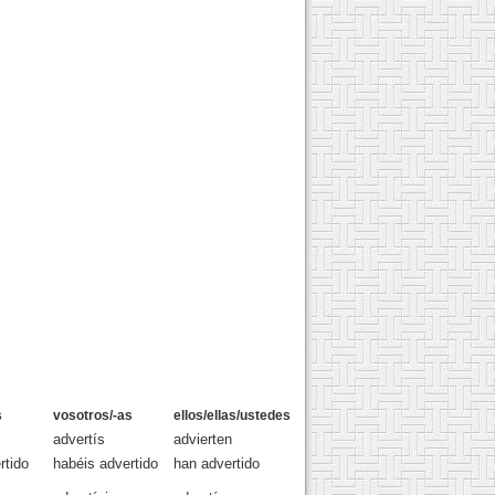
s
vosotros/-as
ellos/ellas/ustedes
advertís
advierten
rtido
habéis advertido
han advertido