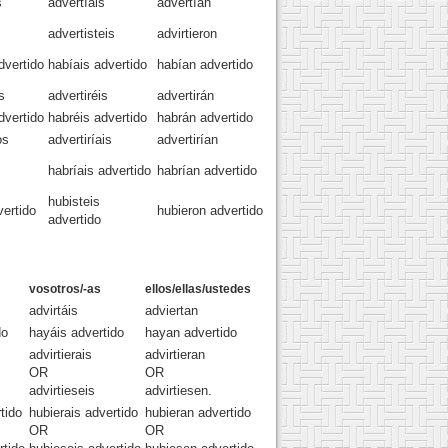
s
advertíais
advertían
advertisteis
advirtieron
vertido
habíais advertido
habían advertido
s
advertiréis
advertirán
vertido
habréis advertido
habrán advertido
os
advertiríais
advertirían
habríais advertido
habrían advertido
hubisteis
ertido
hubieron advertido
advertido
vosotros/-as
ellos/ellas/ustedes
advirtáis
adviertan
do
hayáis advertido
hayan advertido
advirtierais
advirtieran
OR
OR
advirtieseis
advirtiesen.
tido
hubierais advertido
hubieran advertido
OR
OR