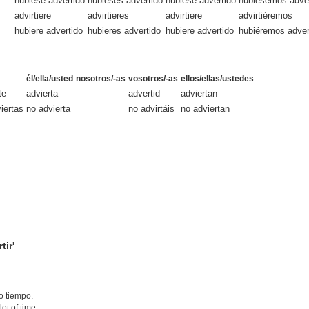
hubiese advertido
hubieses advertido
hubiese advertido
hubiésemos adver
advirtiere
advirtieres
advirtiere
advirtiéremos
hubiere advertido
hubieres advertido
hubiere advertido
hubiéremos adver
él/ella/usted
nosotros/-as
vosotros/-as
ellos/ellas/ustedes
te
advierta
advertid
adviertan
iertas
no advierta
no advirtáis
no adviertan
tir'
o tiempo.
ot of time.