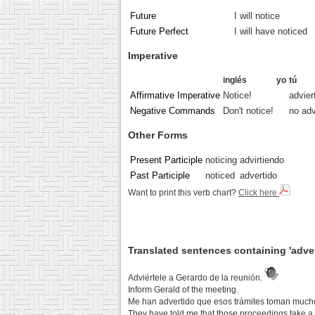
Future
I will notice
Future Perfect
I will have noticed
Imperative
inglés
yo
tú
Affirmative Imperative
Notice!
advier
Negative Commands
Don't notice!
no adv
Other Forms
Present Participle
noticing
advirtiendo
Past Participle
noticed
advertido
Want to print this verb chart?
Click here
Translated sentences containing 'adver
Adviértele a Gerardo de la reunión.
Inform Gerald of the meeting.
Me han advertido que esos trámites toman much
They have told me that those proceedings take a l