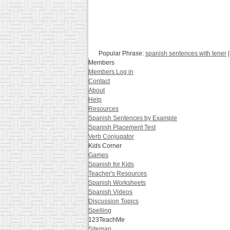
Popular Phrase:
spanish sentences with tener
Members
Members Log in
Contact
About
Help
Resources
Spanish Sentences by Example
Spanish Placement Test
Verb Conjugator
Kids Corner
Games
Spanish for Kids
Teacher's Resources
Spanish Worksheets
Spanish Videos
Discussion Topics
Spelling
123TeachMe
Sitemap