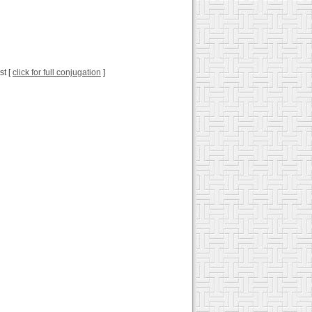
st [
click for full conjugation
]