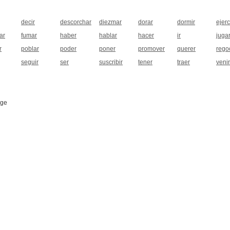
decir
descorchar
diezmar
dorar
dormir
ejer
ar
fumar
haber
hablar
hacer
ir
juga
r
poblar
poder
poner
promover
querer
regoc
seguir
ser
suscribir
tener
traer
venir
age