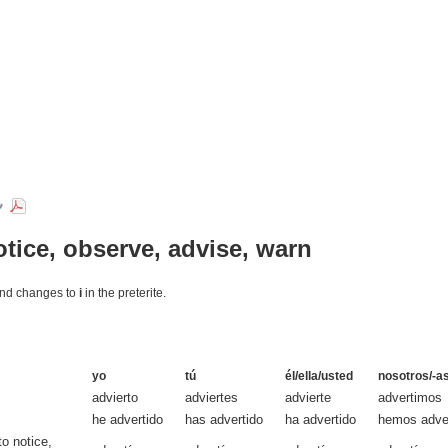
otice, observe, advise, warn
and changes to
i
in the preterite.
yo
tú
él/ella/usted
nosotros/-a
advierto
adviertes
advierte
advertimos
he advertido
has advertido
ha advertido
hemos adve
to notice,