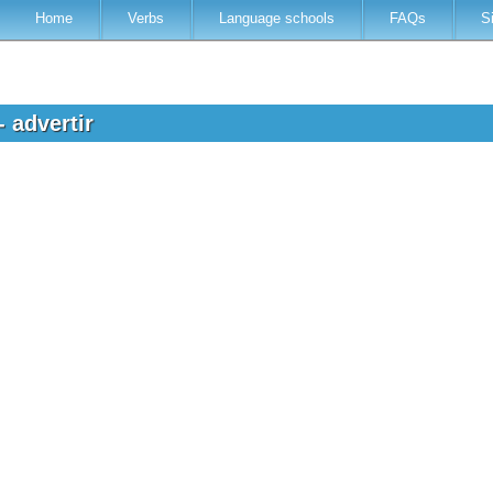
Home
Verbs
Language schools
FAQs
S
- advertir