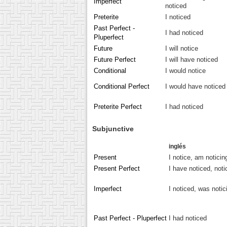
Imperfect
noticed
Preterite
I noticed
Past Perfect -
I had noticed
Pluperfect
Future
I will notice
Future Perfect
I will have noticed
Conditional
I would notice
Conditional Perfect
I would have noticed
Preterite Perfect
I had noticed
Subjunctive
inglés
Present
I notice, am noticin
Present Perfect
I have noticed, noti
Imperfect
I noticed, was notic
Past Perfect - Pluperfect
I had noticed