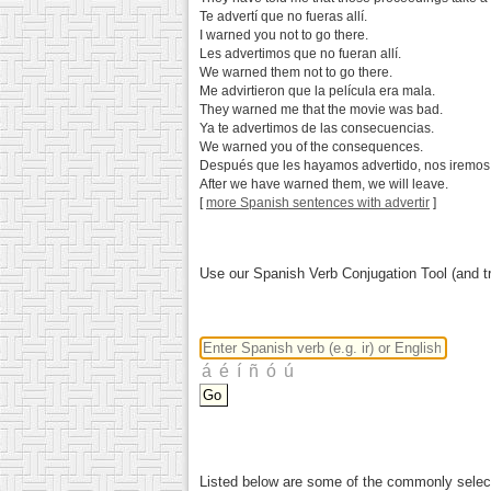
Te advertí que no fueras allí.
I warned you not to go there.
Les advertimos que no fueran allí.
We warned them not to go there.
Me advirtieron que la película era mala.
They warned me that the movie was bad.
Ya te advertimos de las consecuencias.
We warned you of the consequences.
Después que les hayamos advertido, nos iremos
After we have warned them, we will leave.
[
more Spanish sentences with advertir
]
Use our Spanish Verb Conjugation Tool (and tr
Listed below are some of the commonly selected