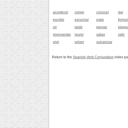
acontecer
comer
conocer
dar
escribir
escuchar
estar
formul
oir
pedir
pensar
plagia
representar
reunir
saber
salir
vivir
volver
vulcanizar
Return to the
Spanish Verb Conjugation
index p