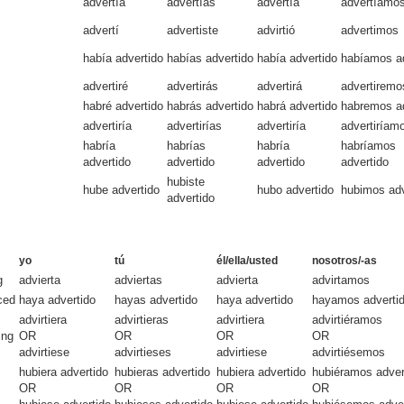
advertía
advertías
advertía
advertíamo
advertí
advertiste
advirtió
advertimos
había advertido
habías advertido
había advertido
habíamos ad
advertiré
advertirás
advertirá
advertiremo
habré advertido
habrás advertido
habrá advertido
habremos ad
advertiría
advertirías
advertiría
advertiríam
habría
habrías
habría
habríamos
advertido
advertido
advertido
advertido
hubiste
hube advertido
hubo advertido
hubimos adv
advertido
yo
tú
él/ella/usted
nosotros/-as
g
advierta
adviertas
advierta
advirtamos
ced
haya advertido
hayas advertido
haya advertido
hayamos adverti
advirtiera
advirtieras
advirtiera
advirtiéramos
ing
OR
OR
OR
OR
advirtiese
advirtieses
advirtiese
advirtiésemos
hubiera advertido
hubieras advertido
hubiera advertido
hubiéramos adver
OR
OR
OR
OR