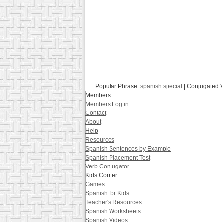
Popular Phrase:
spanish special
| Conjugated 
Members
Members Log in
Contact
About
Help
Resources
Spanish Sentences by Example
Spanish Placement Test
Verb Conjugator
Kids Corner
Games
Spanish for Kids
Teacher's Resources
Spanish Worksheets
Spanish Videos