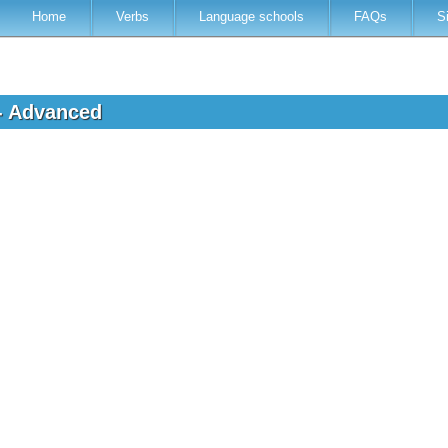
Home
Verbs
Language schools
FAQs
S
 - Advanced