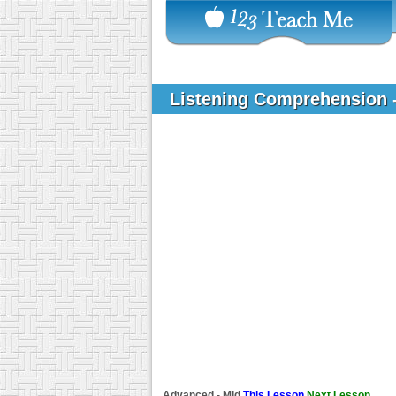
Listening Comprehension
Advanced - Mid
This Lesson
Next Lesson