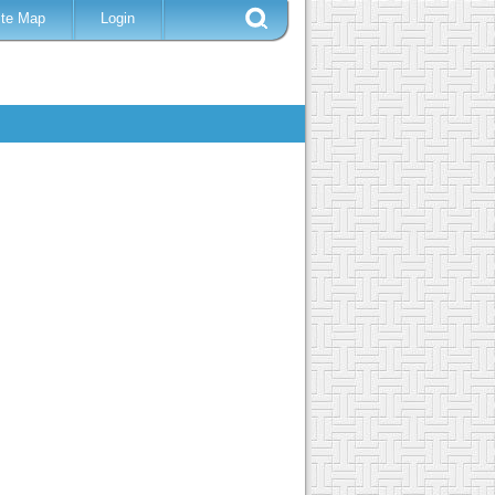
ite Map
Login