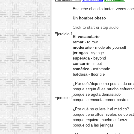
Escuche el audio tantas veces com
Un hombre obeso
Click to start or stop audio
Ejercicio 1
El vocabulario
remar
- to row
moderarte
- moderate yourself
jeringas
- syringe
superada
- beyond
concurrir
- meet
asmático
- asthmatic
baldosa
- floor tile
¿Por qué Alejo no ha persistido en 
porque según él es mucho esfuerzo
porque se agota demasiado
Ejercicio 2
porque le encanta comer postres
¿Por qué no quiere ir al médico?
porque tiene altos niveles de colest
porque requiere mucho esfuerzo
porque odia las jeringas