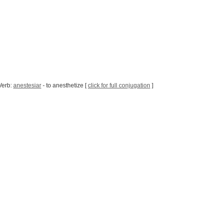
Verb:
anestesiar
- to anesthetize [
click for full conjugation
]