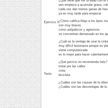
¿Qué tiene que ver la edad con el
uno empieza a acumular grasa, cole
cada vez dan menos ganas de hacer
ya es muy tarde para empezar
¿Cómo califica Alejo a los tipos m
Ejercicio 3
son muy bravos
como antipáticos y agresivos
se concentran demasiado en los eje
¿Cuál es la ventaja de usar la cint
muy difícil lesionarse porque es pl
viene computarizada
es lo mejor para hacer calentamien
¿Qué jercicio no recomienda Inés?
trotar por las calles
cinta
Texto
bicicleta
¿Cuáles son las causas de la obes
¿Cuáles son las desventajas de la