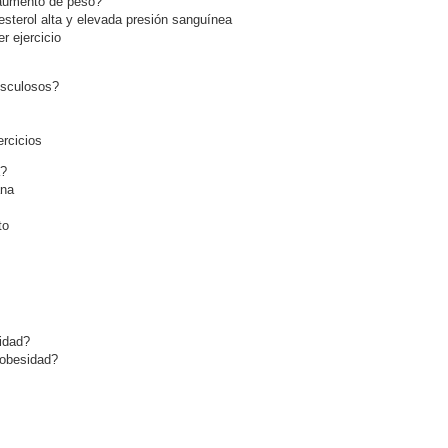
 aumento de peso?
sterol alta y elevada presión sanguínea
 ejercicio
usculosos?
rcicios
a?
ana
to
idad?
 obesidad?