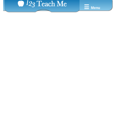
☰
Menu