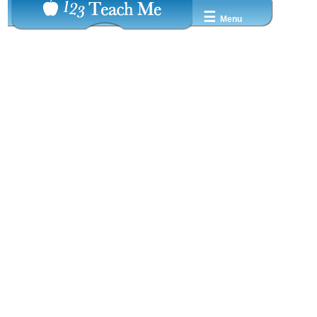
☰
Menu