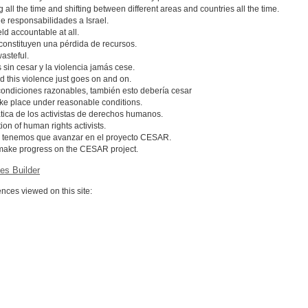
all the time and shifting between different areas and countries all the time.
ge responsabilidades a Israel.
ld accountable at all.
constituyen una pérdida de recursos.
wasteful.
sin cesar y la violencia jamás cese.
nd this violence just goes on and on.
condiciones razonables, también esto debería cesar
 take place under reasonable conditions.
tica de los activistas de derechos humanos.
ion of human rights activists.
te tenemos que avanzar en el proyecto CESAR.
o make progress on the CESAR project.
es Builder
ces viewed on this site: