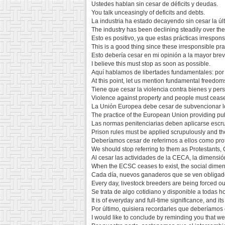
Ustedes hablan sin cesar de déficits y deudas.
You talk unceasingly of deficits and debts.
La industria ha estado decayendo sin cesar la ú
The industry has been declining steadily over the
Esto es positivo, ya que estas prácticas irrespon
This is a good thing since these irresponsible pr
Esto debería cesar en mi opinión a la mayor bre
I believe this must stop as soon as possible.
Aquí hablamos de libertades fundamentales: por e
At this point, let us mention fundamental freedo
Tiene que cesar la violencia contra bienes y pers
Violence against property and people must ceas
La Unión Europea debe cesar de subvencionar l
The practice of the European Union providing pub
Las normas penitenciarias deben aplicarse escrup
Prison rules must be applied scrupulously and the 
Deberíamos cesar de referirnos a ellos como prot
We should stop referring to them as Protestants, C
Al cesar las actividades de la CECA, la dimensi
When the ECSC ceases to exist, the social dimensi
Cada día, nuevos ganaderos que se ven obligado
Every day, livestock breeders are being forced out
Se trata de algo cotidiano y disponible a todas ho
It is of everyday and full-time significance, and it
Por último, quisiera recordarles que deberíamos
I would like to conclude by reminding you that we 