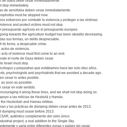
io de datos debe cesar inmediatamente.
t stop immediately.
tras de xenofobia deben cesar inmediatamente.
enophobia must be stopped now.
os esfuerzos por combatir la violencia y proteger a las víctimas.
iolence and protect victims must not stop.
l presupuesto agrícola en el presupuesto europeo.
going towards the agriculture budget has been steadily decreasing.
das sus formas, un delito despreciable.
l its forms, a despicable crime.
 actos de violencia.
e acts of violence must first come to an end.
esde el norte de Gaza deben cesar.
o Israel must stop.
icólogos y psiquiatras que evitábamos hace tan solo diez años.
ists, psychologists and psychiatrists that we avoided a decade ago.
n cesar lo antes posible.
 as soon as possible.
n cesar en este sentido.
encouraging it along these lines, and we shall not stop doing so.
apoyo a las milicias de Hezbolá y Hamás.
 to the Hezbollah and Hamas militias.
onan y las prácticas de dúmping deben cesar antes de 2013.
and dumping must cease before 2013.
CESAR, auténtico complemento del cielo único.
ustrial project, a real addition to the Single Sky.
emente y varía entre diferentes zonas y países sin cesar.