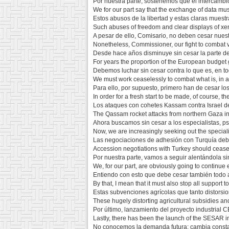
Por nuestra parte, sostenemos que el intercamb
We for our part say that the exchange of data mus
Estos abusos de la libertad y estas claras mues
Such abuses of freedom and clear displays of x
A pesar de ello, Comisario, no deben cesar nuestr
Nonetheless, Commissioner, our fight to combat v
Desde hace años disminuye sin cesar la parte de
For years the proportion of the European budget 
Debemos luchar sin cesar contra lo que es, en to
We must work ceaselessly to combat what is, in al
Para ello, por supuesto, primero han de cesar los
In order for a fresh start to be made, of course, th
Los ataques con cohetes Kassam contra Israel d
The Qassam rocket attacks from northern Gaza int
Ahora buscamos sin cesar a los especialistas, ps
Now, we are increasingly seeking out the special
Las negociaciones de adhesión con Turquía debe
Accession negotiations with Turkey should cease
Por nuestra parte, vamos a seguir alentándola si
We, for our part, are obviously going to continue 
Entiendo con esto que debe cesar también todo 
By that, I mean that it must also stop all support
Estas subvenciones agrícolas que tanto distorsi
These hugely distorting agricultural subsidies 
Por último, lanzamiento del proyecto industrial 
Lastly, there has been the launch of the SESAR ind
No conocemos la demanda futura; cambia constant