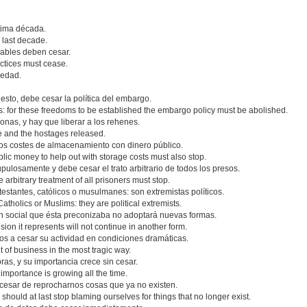
ltima década.
 last decade.
sables deben cesar.
actices must cease.
vedad.
sto, debe cesar la política del embargo.
ms: for these freedoms to be established the embargo policy must be abolished.
onas, y hay que liberar a los rehenes.
e and the hostages released.
os costes de almacenamiento con dinero público.
lic money to help out with storage costs must also stop.
ulosamente y debe cesar el trato arbitrario de todos los presos.
arbitrary treatment of all prisoners must stop.
estantes, católicos o musulmanes: son extremistas políticos.
atholics or Muslims: they are political extremists.
ón social que ésta preconizaba no adoptará nuevas formas.
on it represents will not continue in another form.
s a cesar su actividad en condiciones dramáticas.
 of business in the most tragic way.
ras, y su importancia crece sin cesar.
s importance is growing all the time.
 cesar de reprocharnos cosas que ya no existen.
should at last stop blaming ourselves for things that no longer exist.