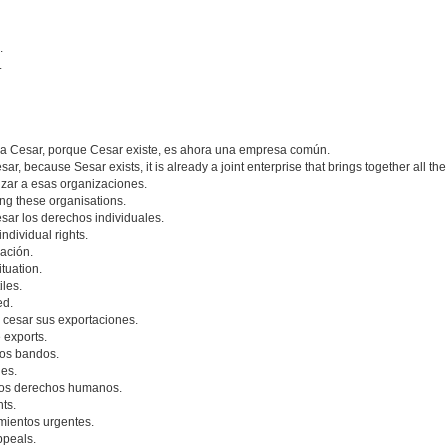
.
.
é a Cesar, porque Cesar existe, es ahora una empresa común.
esar, because Sesar exists, it is already a joint enterprise that brings together all the
zar a esas organizaciones.
ng these organisations.
esar los derechos individuales.
individual rights.
ación.
ituation.
iles.
ed.
 cesar sus exportaciones.
 exports.
os bandos.
des.
 los derechos humanos.
hts.
mientos urgentes.
ppeals.