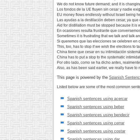
We do not know future demand; and it is changing 
Los fondos de la UE fluyen sin cesar y nadie exi
EU money flows endlessly without Israel being he
Las ayudas a la destilación deben cesar, ya que 
Aid for distillation must be stopped because it is 
En ocasiones resulta frustrante que conversemos 
Sometimes it is frustrating that we talk and talk a
Si queremos que las elecciones se celebren en 
This, too, has to stop if we wish the elections to
China tiene que cesar en su intimidación sistemá
China has to put a stop to the systematic intimidat
Por otro lado, como se ha dicho antes, realmen
Also, as has been said earlier, we really have t
This page is powered by the
Spanish Sentenc
Listed below are some of the most common senten
Spanish sentences using acercar
Spanish sentences using beber
Spanish sentences using bendecir
Spanish sentences using cerrar
Spanish sentences using costar
Spanish sentences using dar