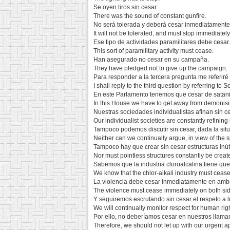
Se oyen tiros sin cesar.
There was the sound of constant gunfire.
No será tolerada y deberá cesar inmediatamente
It will not be tolerated, and must stop immediately
Ese tipo de actividades paramilitares debe cesar.
This sort of paramilitary activity must cease.
Han asegurado no cesar en su campaña.
They have pledged not to give up the campaign.
Para responder a la tercera pregunta me referir
I shall reply to the third question by referring to S
En este Parlamento tenemos que cesar de satani
In this House we have to get away from demonisi
Nuestras sociedades individualistas afinan sin c
Our individualist societies are constantly refining 
Tampoco podemos discutir sin cesar, dada la situ
Neither can we continually argue, in view of the s
Tampoco hay que crear sin cesar estructuras inút
Nor must pointless structures constantly be creat
Sabemos que la industria cloroalcalina tiene que
We know that the chlor-alkali industry must cease
La violencia debe cesar inmediatamente en amb
The violence must cease immediately on both si
Y seguiremos escrutando sin cesar el respeto a
We will continually monitor respect for human rig
Por ello, no deberíamos cesar en nuestros llama
Therefore, we should not let up with our urgent a