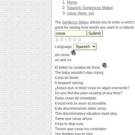
Home
Spanish Sentences Maker
cesar (lang: sp)
The
Sentence Maker
allows you to enter a word o
great for seeing how words are used in a natura
Language:
sin cesar
on and on
El bebé no cesaba de llorar.
The baby wouldn't stop crying.
Cesó de llover.
It stopped raining.
¿Notas que el dolor cesa en algún momento?
Do you find the pain ceasing at any time?
Debe cesar de inmediato.
It must end as soon as possible.
Esta discriminación debe cesar.
This discriminatory situation must stop.
Tiene que cesar ahora.
It has to stop now.
Tienen que cesar los combates.
The fighting has to stop.