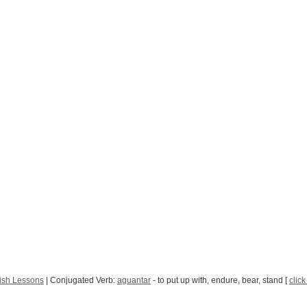
ish Lessons
| Conjugated Verb:
aguantar
- to put up with, endure, bear, stand [
click