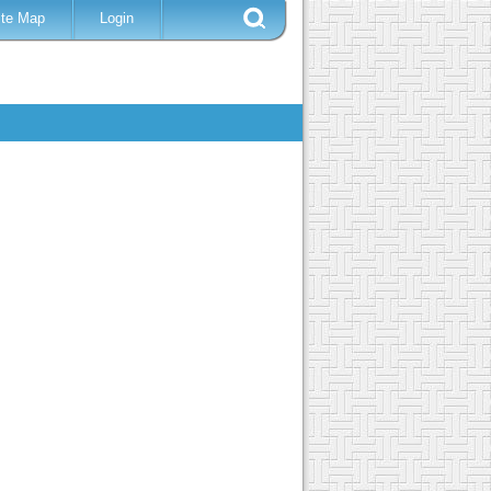
ite Map
Login