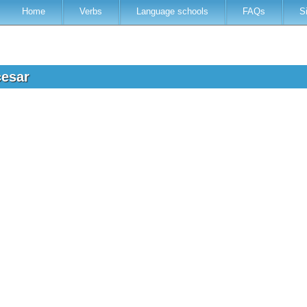
Home
Verbs
Language schools
FAQs
S
cesar