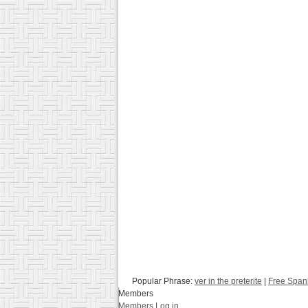
Popular Phrase:
ver in the preterite
|
Free Span
Members
Members Log in