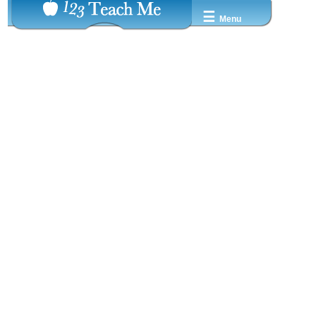
☰
Menu