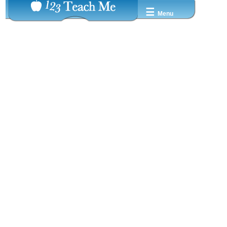
☰
Menu