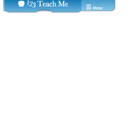
☰
Menu