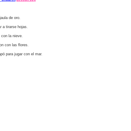
jaula de oro.
r a tirarse hojas.
 con la nieve.
on con las flores.
apó para jugar con el mar.