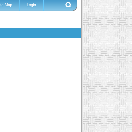
ite Map
Login