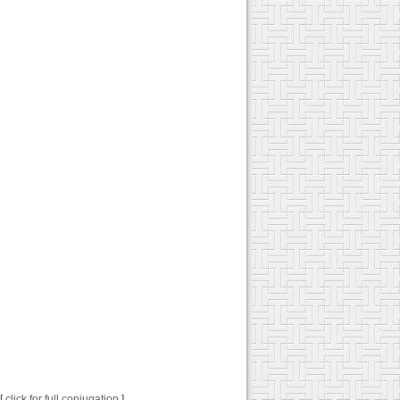
 [
click for full conjugation
]