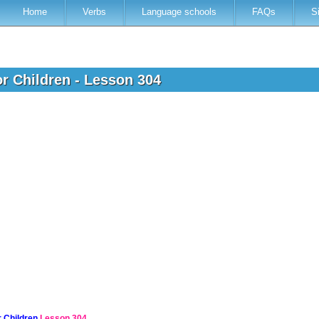
Home
Verbs
Language schools
FAQs
S
r Children - Lesson 304
 Children
Lesson 304