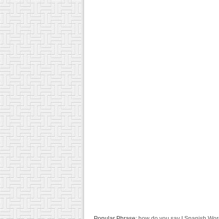
Popular Phrase:
how do you say
|
Spanish Word