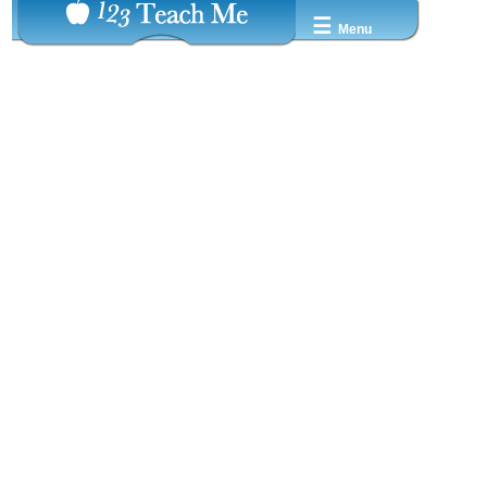
☰
Menu