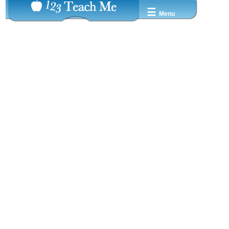
☰
Menu