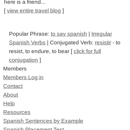
here is a friend...
[
view entire travel blog
]
Popular Phrase:
to say spanish
|
Irregular
Spanish Verbs
| Conjugated Verb:
resistir
- to
resist, to endure, to bear [
click for full
conjugation
]
Members
Members Log in
Contact
About
Help
Resources
Spanish Sentences by Example
Spanish Placement Test